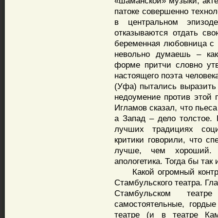
«шаманской» музыки, акте
патоке совершенно технол
в центральном эпизод
отказываются отдать св
беременная любовница с 
невольно думаешь – как
форме притчи словно ут
настоящего поэта человек
(Уфа) пытались выразить
недоумение против этой п
Игламов сказал, что пьеса
а Запад – дело толстое.
лучших традициях соци
критики говорили, что сп
лучше, чем хороший. 
апологетика. Тогда бы так
Какой огромный контрас
Стамбульского театра. Гла
Стамбульском теат
самостоятельные, горды
театре (и в театре Кам