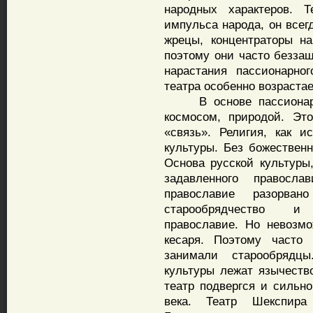
народных характеров. Т
импульса народа, он всег
жрецы, концентраторы на
поэтому они часто беззащ
нарастания пассионарно
театра особенно возрастае
В основе пассионарно
космосом, природой. Это
«связь». Религия, как и
культуры. Без божественн
Основа русской культуры
задавленного правосл
православие разорва
старообрядчество и 
православие. Но невозм
кесаря. Поэтому часто
занимали старообрядц
культуры лежат язычеств
театр подвергся и сильн
века. Театр Шекспира