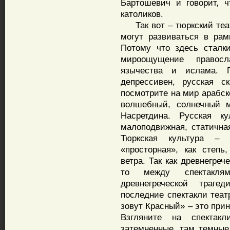
Бартошевич и говорит, 
католиков.
Так вот – тюркский теат
могут развиваться в рамк
Потому что здесь сталк
мироощущение правос
язычества и ислама. 
депрессивен, русская с
посмотрите на мир арабско
волшебный, солнечный м
Насретдина. Русская ку
малоподвижная, статичная
Тюркская культура – с
«просторная», как степь
ветра. Так как древнегреч
то между спектаклям
древнегреческой траге
последние спектакли теа
зовут Красный» – это при
Взгляните на спектак
затемненные, там темные