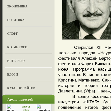
ЭКОНОМИКА
ПОЛИТИКА
СПОРТ
Открылся XII междун
КРОМЕ ТОГО
тюркских народов «Наур
фестиваля Алексей Барто
ИНТЕРВЬЮ
фестиваля Фарит Бикчант
июня. Программа насыще
участников. В числе крит
БЛОГИ
Кристина Матвиенко, Сан
истории и теории театр
КАТАЛОГ САЙТОВ
Давлетшина (Уфа), Надежд
В конце фестиваля, 5
Архив новостей
индустрии «ШТАБ» (ул.
август
подведение итогов фест
2026