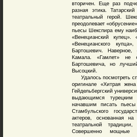
вторичен. Еще раз подч
разная этика. Татарски
театральный герой. Шек
преодолевает «обрусение»
пьесы Шекспира ему наиб
«Венецианский купец».
«Венецианского купца»
Бартошевич. Наверное, 
Камала. «Гамлет» не 
Бартошевича, но лучши
Высоцкий.
Удалось посмотреть спек
оригинале «Хитрая жена
Гейдельбергский университ
выдающимся турецким 
начавшим писать пьесы 
Стамбульского государс
актеров, основанная на
театральной традиции,
Совершенно мощные х