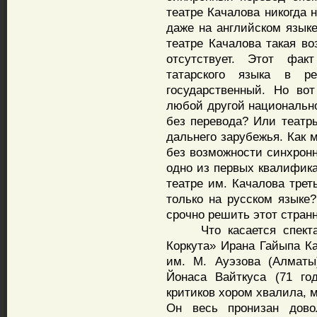
театре Качалова никогда 
даже на английском языке
театре Качалова такая во
отсутствует. Этот факт
татарского языка в р
государственный. Но во
любой другой национально
без перевода? Или театры
дальнего зарубежья. Как 
без возможности синхронн
одно из первых квалифик
театре им. Качалова трет
только на русском языке
срочно решить этот стран
Что касается спектакл
Коркута» Ирана Гайыпа Ка
им. М. Ауэзова (Алматы
Йонаса Вайткуса (71 го
критиков хором хвалила, 
Он весь пронизан дов