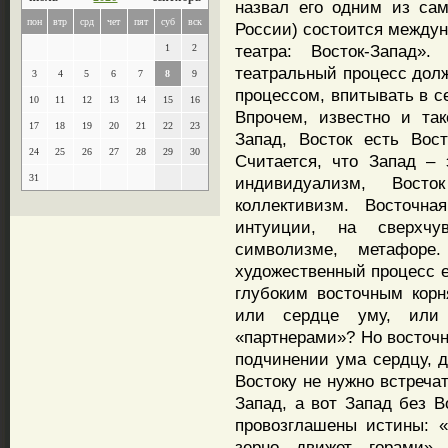
назвал его одним из са
пон
втр
срд
чет
пят
суб
вск
России) состоится междун
театра: Восток-Запад».
1
2
театральный процесс дол
3
4
5
6
7
8
9
процессом, впитывать в с
10
11
12
13
14
15
16
Впрочем, известно и та
17
18
19
20
21
22
23
Запад, Восток есть Вос
24
25
26
27
28
29
30
Считается, что Запад – 
31
индивидуализм, Вост
коллективизм. Восточна
интуиции, на сверхчу
символизме, метафоре
художественный процесс е
глубоким восточным кор
или сердце уму, или
«партнерами»? Но восточн
подчинении ума сердцу, д
Востоку не нужно встреча
Запад, а вот Запад без В
провозглашены истины: «
зерно движет горами»