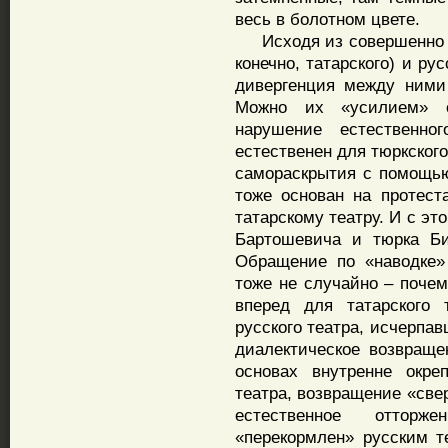
весь в болотном цвете.
Исходя из совершенно ра
конечно, татарского) и ру
дивергенция между ними 
Можно их «усилием» с
нарушение естественног
естественен для тюркского
самораскрытия с помощью
тоже основан на протест
татарскому театру. И с эт
Бартошевича и тюрка Би
Обращение по «наводке»
тоже не случайно – почем
вперед для татарского 
русского театра, исчерпав
диалектическое возвраще
основах внутренне окре
театра, возвращение «свер
естественное отторж
«перекормлен» русским т