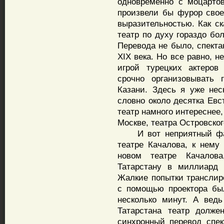
одновременно с моцартов
произвели бы фурор сво
выразительностью. Как с
театр по духу гораздо бо
Перевода не было, спекта
XIX века. Но все равно, 
игрой турецких актеров
срочно организовывать 
Казани. Здесь я уже нес
словно около десятка Евс
театр намного интереснее
Москве, театра Островског
И вот неприятный факт 
театре Качалова, к нему 
новом театре Качалова
Татарстану в миллиард 
Жалкие попытки транслир
с помощью проектора бы
несколько минут. А ведь
Татарстана театр долже
синхронный перевод спек