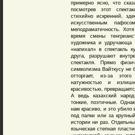
примерно ясно, что сказ
посмотрев этот спекта
стихийно искренний, зде
искусственным пафосо
мелодраматичность. Хотя
время смены тенгрианс
художника и удручающа 
«напихал» в спектакль к
друга, разрушают внутр
спектакля. Прямо физич
символизма Вайткусу не б
отторгает, из-за этог
натужностью и излишн
красивостью, превращаетс
А ведь казахский народ
тонкие, поэтичные. Одна
нам красиво, и это убило
под палки или за крупный
истории ни раз. Отдельны
языческая степная пласти