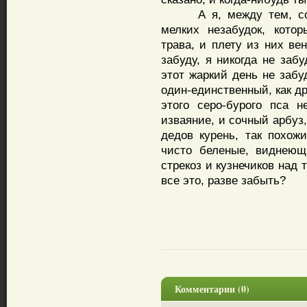
А я, между тем, соби
мелких незабудок, кото
трава, и плету из них вен
забуду, я никогда не заб
этот жаркий день не забу
один-единственный, как д
этого серо-бурого пса 
изваяние, и сочный арбуз
дедов курень, так похож
чисто беленые, виднеющ
стрекоз и кузнечиков над 
все это, разве забыть?
Комментарии (0)