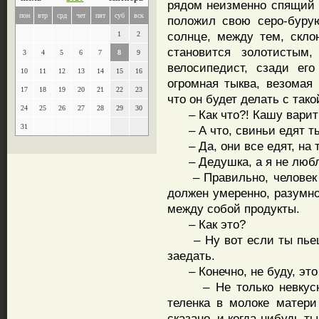
рядом неизменно спящий 
пон
втр
срд
чет
пят
суб
вск
положил свою серо-буру
солнце, между тем, склон
1
2
становится золотистым
3
4
5
6
7
8
9
велосипедист, сзади ег
10
11
12
13
14
15
16
огромная тыква, везомая
17
18
19
20
21
22
23
что он будет делать с так
24
25
26
27
28
29
30
– Как что?! Кашу варить
31
– А что, свиньи едят т
– Да, они все едят, на т
– Дедушка, а я не любл
– Правильно, человек н
должен умеренно, разумно
между собой продукты.
– Как это?
– Ну вот если ты пьешь
заедать.
– Конечно, не буду, это 
– Не только невкусно, 
теленка в молоке матери
сказано, и когда-нибудь т