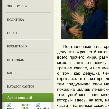
ЭКОНОМИКА
ПОЛИТИКА
СПОРТ
Поставленный на взгорке
КРОМЕ ТОГО
дедушка охраняет баштан,
всего прочего мира, раз
ИНТЕРВЬЮ
может вылиться в велику
третьем классе, и нам уч
о том, как дедушка Лен
БЛОГИ
скрываясь от своих пресл
там придумывал свои ма
КАТАЛОГ САЙТОВ
похож на шалаш ленински
тем, улыбаясь зовет мен
Архив новостей
который здесь, на юге, н
август
части – на дольки-«скибы
2026