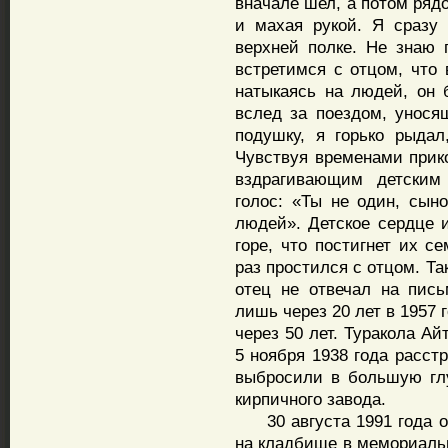
вначале шел, а потом ряд
и махая рукой. Я сразу
верхней полке. Не знаю 
встретимся с отцом, что 
натыкаясь на людей, он 
вслед за поездом, унос
подушку, я горько рыдал
Чувствуя временами прик
вздрагивающим детским
голос: «Ты не один, сыно
людей». Детское сердце 
горе, что постигнет их с
раз простился с отцом. Так
отец не отвечал на пис
лишь через 20 лет в 1957
через 50 лет. Туракола А
5 ноября 1938 года расст
выбросили в большую глу
кирпичного завода.
30 августа 1991 года ос
на кладбище в мемориаль