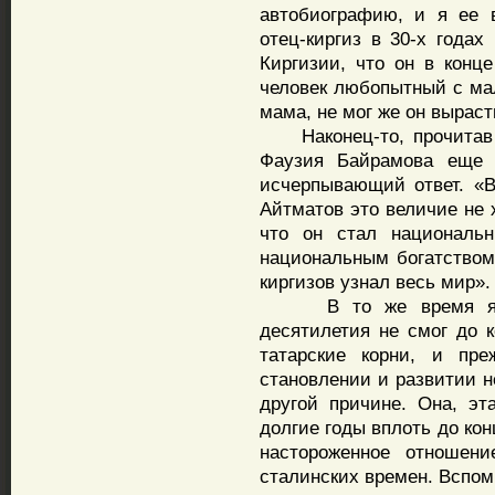
автобиографию, и я ее в
отец-киргиз в 30-х года
Киргизии, что он в конце
человек любопытный с мал
мама, не мог же он выраст
Наконец-то, прочитав кн
Фаузия Байрамова еще 
исчерпывающий ответ. «
Айтматов это величие не 
что он стал национальн
национальным богатством
киргизов узнал весь мир».
В то же время я ду
десятилетия не смог до 
татарские корни, и пр
становлении и развитии н
другой причине. Она, эт
долгие годы вплоть до ко
настороженное отношен
сталинских времен. Вспом