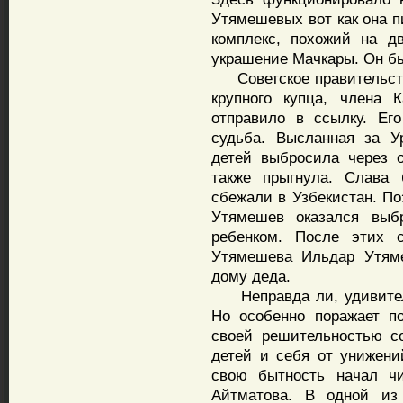
Утямешевых вот как она п
комплекс, похожий на дв
украшение Мачкары. Он бы
Советское правительств
крупного купца, члена 
отправило в ссылку. Ег
судьба. Высланная за У
детей выбросила через 
также прыгнула. Слава 
сбежали в Узбекистан. П
Утямешев оказался выб
ребенком. После этих 
Утямешева Ильдар Утяме
дому деда.
Неправда ли, удивитель
Но особенно поражает п
своей решительностью со
детей и себя от унижени
свою бытность начал чи
Айтматова. В одной и