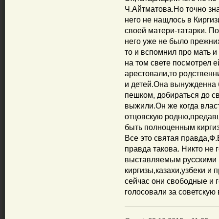
Ч.Айтматова.Но точно зна
него не нащлось в Кирги
своей матери-татарки. По
него уже не было прежних
то и вспомнил про мать и
на том свете посмотрел ей
арестовали,то родственни
и детей.Она вынужденна 
пешком, добираться до св
выжили.Он же когда влас
отцовскую родню,предавш
быть полноценным киргиз
Все это святая правда,Ф
правда такова. Никто не 
выставляемым русскими 
киргизы,казахи,узбеки и 
сейчас они свободные и 
голосовали за советскую 