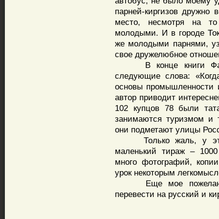
автобус, не было моему 
парней-киргизов дружно в
место, несмотря на т
молодыми. И в городе То
же молодыми парнями, уз
свое дружелюбное отношен
В конце книги Фаузи
следующие слова: «Когд
основы промышленности и
автор приводит интересне
102 купцов 78 были тат
занимаются туризмом и т
они подметают улицы Рос
Только жаль, у этой 
маленький тираж – 1000
много фотографий, копии
урок некоторым легкомыс
Еще мое пожелание а
перевести на русский и ки