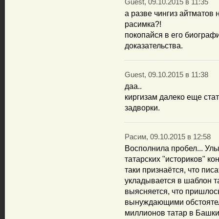
Guest, 09.10.2015 в 11:35
а разве чингиз айтматов 
расимка?!
покопайся в его биограф
доказательства.
Guest, 09.10.2015 в 11:38
даа..
киргизам далеко еще ста
задворки.
Расим, 09.10.2015 в 12:58
Восполнила пробел... Ул
татарских "историков" ко
таки признаётся, что пис
укладывается в шаблон та
выясняется, что пришлос
вынуждающими обстоятель
миллионов татар в Башки