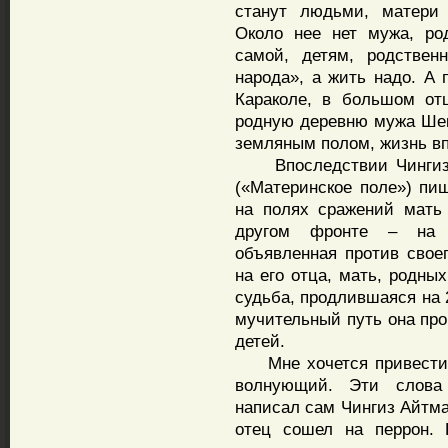
станут людьми, матери 
Около нее нет мужа, род
самой, детям, родствен
народа», а жить надо. А 
Караколе, в большом от
родную деревню мужа Шек
земляным полом, жизнь вп
Впоследствии Чингиз А
(«Материнское поле») пи
на полях сражений мать 
другом фронте – на к
объявленная против свое
на его отца, мать, родных
судьба, продлившаяся на 
мучительный путь она про
детей.
Мне хочется привести е
волнующий. Эти слова
написал сам Чингиз Айтма
отец сошел на перрон. 