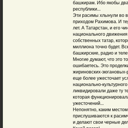
башкирам. Ибо якобы два
республики...
Эти расимы хлынули во в
приходом Рахимова. И те
лет. А Татарстан, и его ч
национального движения 
собственных татар, которы
миллиона точно будет. В
башкирские, радио и теле
Многие думают, что это т
ошибаетесь. Это проделки
жириновских-зюгановых-р
еще более ужесточает ус
национально-культурного
ликвидировали даже ту те
которая функционировала
ужесточений...
Непонятно, каким местом
прислушиваются к расимч
и делают свои черные дел