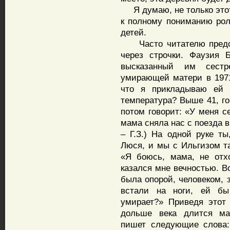
Я думаю, не только этот 
к полному пониманию рол
детей.
Часто читателю предста
через строчки. Фаузия 
высказанный им сестр
умирающей матери в 1971 
что я прикладываю ей с
температура? Выше 41, го
потом говорит: «У меня с
мама сняла нас с поезда в
– Г.З.) На одной руке т
Люся, и мы с Ильгизом т
«Я боюсь, мама, не отх
казался мне вечностью. Во
была опорой, человеком, 
встали на ноги, ей бы
умирает?» Приведя этот
дольше века длится ма
пишет следующие слова: 