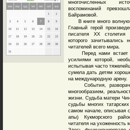
многочисленных ист
пон
втр
срд
чет
пят
суб
вск
воспоминаний превзош
Байрамовой.
1
2
В книге много волнующи
3
4
5
6
7
8
9
Главный герой произвед
10
11
12
13
14
15
16
писателя ХХ столетия 
17
18
19
20
21
22
23
которого зачитывались 
24
25
26
27
28
29
30
читателей всего мира.
31
Перед нами встает лег
усилиями которой, необ
испытывая часто тяжелейш
сумела дать детям хороше
на международную арену.
События, разворачива
многообразием, реально
жизни. Судьба матери Чин
судьбы многих татарских
самом начале, описывая с
апы) Кукморского райо
читателя на ухоженность 
Здесь функционировало 