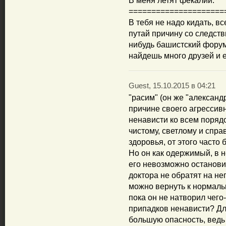
В меня летят фекалии.
=====================
В тебя не надо кидать, в
путай причину со следстви
нибудь башистский форум
найдешь много друзей и
Guest, 15.10.2015 в 04:21
"расим" (он же "александ
причине своего агрессив
ненависти ко всем поряд
чистому, светлому и спра
здоровья, от этого часто
Но он как одержимый, в н
его невозможно останов
доктора не обратят на н
можно вернуть к нормальн
пока он не натворил чего
припадков ненависти? Дл
большую опасность, ведь