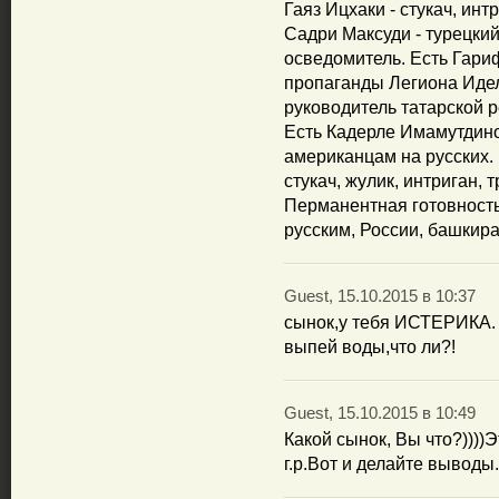
Гаяз Ицхаки - стукач, инт
Садри Максуди - турецкий
осведомитель. Есть Гариф
пропаганды Легиона Идел
руководитель татарской р
Есть Кадерле Имамутдинов
американцам на русских. В
стукач, жулик, интриган, 
Перманентная готовность
русским, России, башкира
Guest, 15.10.2015 в 10:37
сынок,у тебя ИСТЕРИКА.
выпей воды,что ли?!
Guest, 15.10.2015 в 10:49
Какой сынок, Вы что?))))
г.р.Вот и делайте выводы.