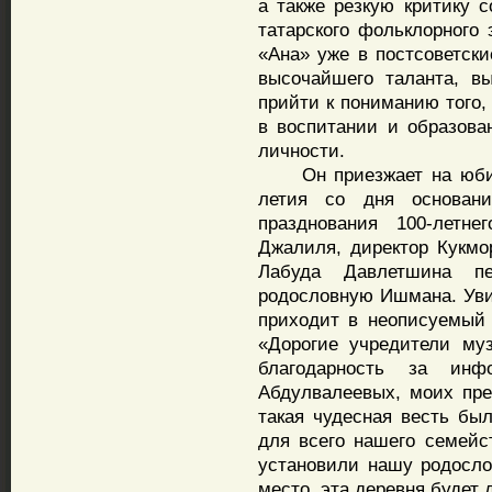
а также резкую критику с
татарского фольклорного 
«Ана» уже в постсоветски
высочайшего таланта, в
прийти к пониманию того,
в воспитании и образова
личности.
Он приезжает на юбиле
летия со дня основан
празднования 100-лет
Джалиля, директор Кукмор
Лабуда Давлетшина пе
родословную Ишмана. Увид
приходит в неописуемый 
«Дорогие учредители му
благодарность за инф
Абдулвалеевых, моих пре
такая чудесная весть бы
для всего нашего семейс
установили нашу родосло
место, эта деревня будет