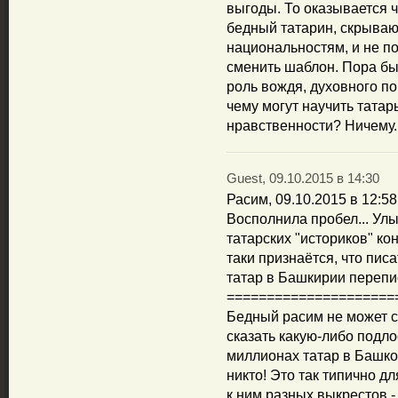
выгоды. То оказывается ч
бедный татарин, скрываю
национальностям, и не п
сменить шаблон. Пора бы
роль вождя, духовного п
чему могут научить татар
нравственности? Ничему.
Guest, 09.10.2015 в 14:30
Расим, 09.10.2015 в 12:58
Восполнила пробел... Ул
татарских "историков" ко
таки признаётся, что пис
татар в Башкирии перепи
=====================
Бедный расим не может ск
сказать какую-либо подлос
миллионах татар в Башко
никто! Это так типично д
к ним разных выкрестов -