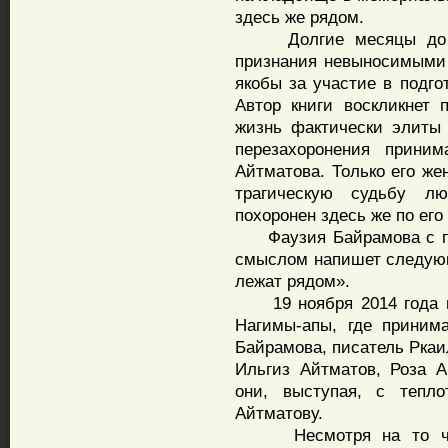
здесь же рядом.
Долгие месяцы до рас
признания невыносимыми
якобы за участие в подго
Автор книги воскликнет 
жизнь фактически элиты 
перезахоронения прини
Айтматова. Только его же
трагическую судьбу л
похоронен здесь же по ег
Фаузия Байрамова с пр
смыслом напишет следующ
лежат рядом».
19 ноября 2014 года в 
Нагимы-апы, где приним
Байрамова, писатель Ркаи
Ильгиз Айтматов, Роза А
они, выступая, с тепл
Айтматову.
Несмотря на то что 