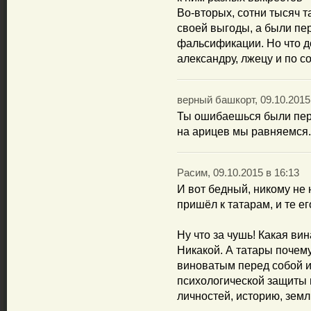
Во-вторых, сотни тысяч т
своей выгоды, а были пе
фальсификации. Но что до
александру, лжецу и по с
верный башкорт, 09.10.2015
Ты ошибаешься были пере
на арицев мы равняемся.
Расим, 09.10.2015 в 16:13
И вот бедный, никому не
пришёл к татарам, и те е
Ну что за чушь! Какая ви
Никакой. А татары почему
виноватым перед собой и
психологической защиты 
личностей, историю, земл