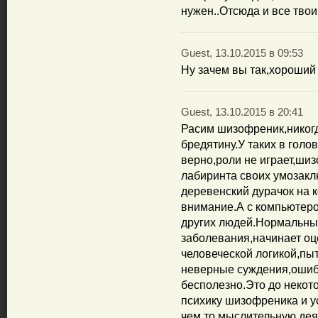
нужен..Отсюда и все тво
Guest, 13.10.2015 в 09:53
Ну зачем вы так,хороший 
Guest, 13.10.2015 в 20:41
Расим шизофреник,никогд
бредятину.У таких в голо
верно,роли не играет,ши
лабиринта своих умозакл
деревенский дурачок на 
внимание.А с компьютеро
других людей.Нормальный
заболевания,начинает оц
человеческой логикой,пы
неверные суждения,ошиб
бесполезно.Это до некот
психику шизофреника и у
чем то мыслительную дея