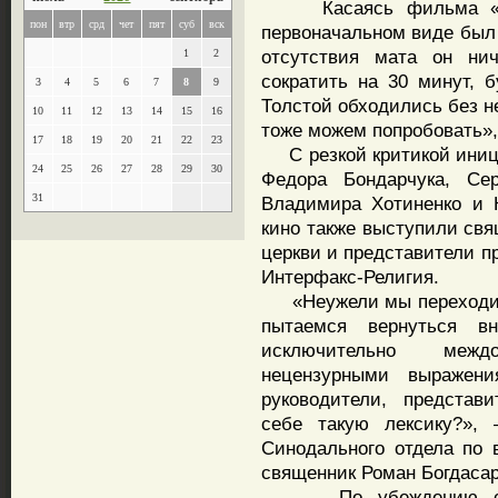
Касаясь фильма «Леви
пон
втр
срд
чет
пят
суб
вск
первоначальном виде был 
отсутствия мата он нич
1
2
сократить на 30 минут, б
3
4
5
6
7
8
9
Толстой обходились без н
10
11
12
13
14
15
16
тоже можем попробовать»,
17
18
19
20
21
22
23
С резкой критикой иниц
24
25
26
27
28
29
30
Федора Бондарчука, Сер
31
Владимира Хотиненко и 
кино также выступили св
церкви и представители п
Интерфакс-Религия.
«Неужели мы переходим 
пытаемся вернуться в
исключительно межд
нецензурными выражен
руководители, представ
себе такую лексику?»,
Синодального отдела по
священник Роман Богдасар
По убеждению свяще