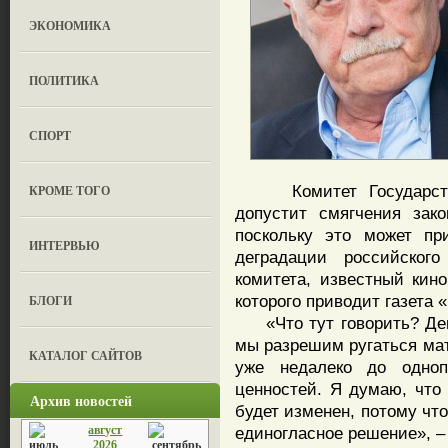
ЭКОНОМИКА
ПОЛИТИКА
СПОРТ
Комитет Государствен
КРОМЕ ТОГО
допустит смягчения зак
поскольку это может пр
ИНТЕРВЬЮ
деградации российског
комитета, известный кин
которого приводит газета 
БЛОГИ
«Что тут говорить? Дегр
мы разрешим ругаться мат
КАТАЛОГ САЙТОВ
уже недалеко до одноп
ценностей. Я думаю, что
Архив новостей
будет изменен, потому чт
август
единогласное решение», –
2026