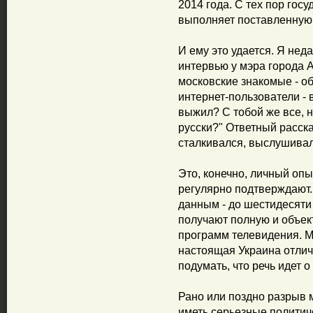
2014 года. С тех пор гос
выполняет поставленную 
И ему это удается. Я нед
интервью у мэра города 
московские знакомые - о
интернет-пользователи - 
выжил? С тобой же все, н
русски?" Ответный расска
сталкивался, выслушивал
Это, конечно, личный опы
регулярно подтверждают.
данным - до шестидесяти 
получают полную и объе
программ телевидения. М
настоящая Украина отлич
подумать, что речь идет о
Рано или поздно разрыв 
иметь серьезные политиче