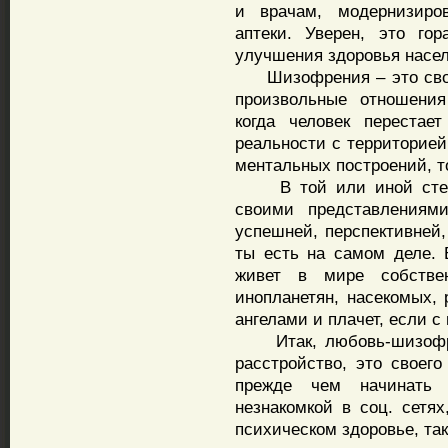
и врачам, модернизиро
аптеки. Уверен, это го
улучшения здоровья насел
Шизофрения – это свобо
произвольные отношения
когда человек перестае
реальности с территорией
ментальных построений, то
В той или иной степе
своими представлениям
успешней, перспективней,
ты есть на самом деле. 
живет в мире собствен
инопланетян, насекомых, 
ангелами и плачет, есл
Итак, любовь-шизофрени
расстройство, это своег
прежде чем начинать
незнакомкой в соц. сетях
психическом здоровье, т