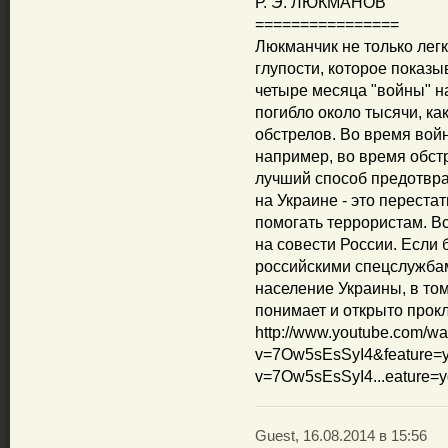
Р. Э. ЛЮКМАНОВ
================
Люкманчик не только легк
глупости, которое показы
четыре месяца "войны" н
погибло около тысячи, ка
обстрелов. Во время войн
например, во время обст
лучший способ предотвра
на Украине - это переста
помогать террористам. В
на совести России. Если
российскими спецслужбам
население Украины, в том
понимает и открыто прок
http://www.youtube.com/wa
v=7Ow5sEsSyI4&feature=yo
v=7Ow5sEsSyI4...eature=y
Guest, 16.08.2014 в 15:56