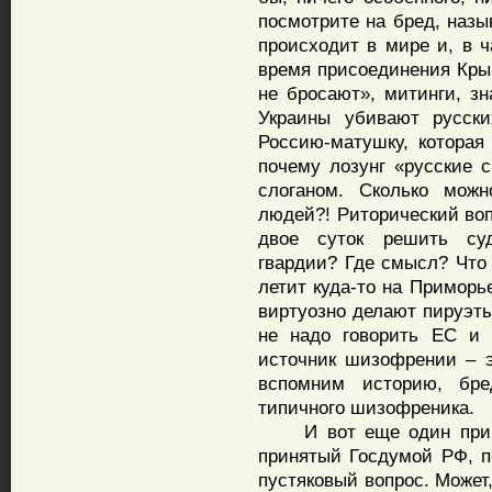
посмотрите на бред, наз
происходит в мире и, в ч
время присоединения Кры
не бросают», митинги, зн
Украины убивают русск
Россию-матушку, которая
почему лозунг «русские 
слоганом. Сколько можн
людей?! Риторический воп
двое суток решить су
гвардии? Где смысл? Что 
летит куда-то на Приморь
виртуозно делают пируэты
не надо говорить ЕС и 
источник шизофрении – э
вспомним историю, бре
типичного шизофреника.
И вот еще один пример
принятый Госдумой РФ, п
пустяковый вопрос. Может