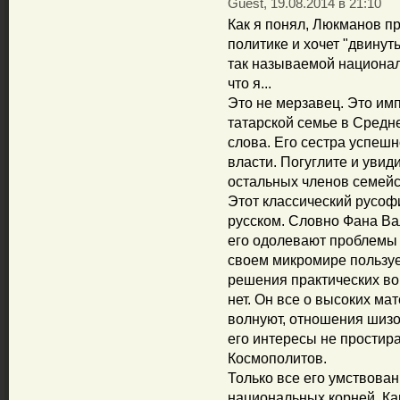
Guest, 19.08.2014 в 21:10
Как я понял, Люкманов п
политике и хочет "двинуть
так называемой националь
что я...
Это не мерзавец. Это им
татарской семье в Средне
слова. Его сестра успешн
власти. Погуглите и увид
остальных членов семейс
Этот классический русоф
русском. Словно Фана В
его одолевают проблемы 
своем микромире пользу
решения практических во
нет. Он все о высоких ма
волнуют, отношения шизо
его интересы не простира
Космополитов.
Только все его умствовани
национальных корней. Как