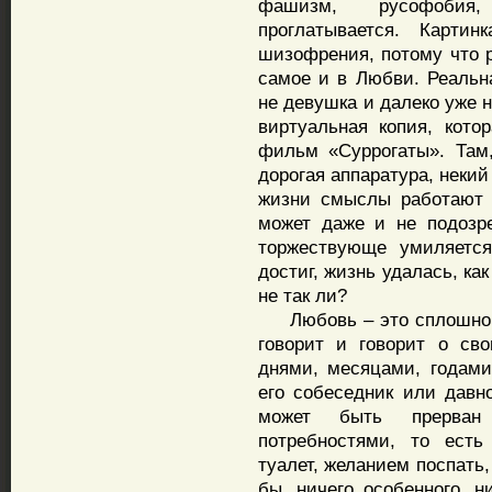
фашизм, русофобия
проглатывается. Карти
шизофрения, потому что р
самое и в Любви. Реальн
не девушка и далеко уже н
виртуальная копия, кото
фильм «Суррогаты». Там
дорогая аппаратура, неки
жизни смыслы работают 
может даже и не подозр
торжествующе умиляется
достиг, жизнь удалась, ка
не так ли?
Любовь – это сплошной 
говорит и говорит о св
днями, месяцами, годами
его собеседник или давно
может быть прерван 
потребностями, то есть
туалет, желанием поспать
бы, ничего особенного, н