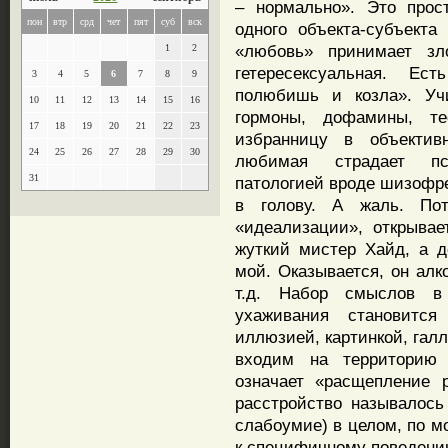
– нормально». Это прос
пон
втр
срд
чет
пят
суб
вск
одного объекта-субъекта
«любовь» принимает зло
1
2
гетересексуальная. Ес
3
4
5
6
7
8
9
полюбишь и козла». Уч
10
11
12
13
14
15
16
гормоны, дофамины, те
17
18
19
20
21
22
23
избранницу в объектив
24
25
26
27
28
29
30
любимая страдает пси
31
патологией вроде шизофре
в голову. А жаль. Пот
«идеализации», открывае
жуткий мистер Хайд, а д
мой. Оказывается, он алк
т.д. Набор смыслов в
ухаживания становитс
иллюзией, картинкой, гал
входим на территорию
означает «расщепление 
расстройство называлось
слабоумие) в целом, по м
к специфичному поведению