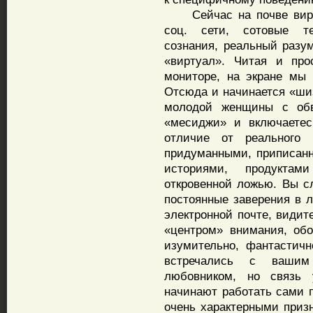
Сейчас на почве виртуа
соц. сети, сотовые т
сознания, реальный разу
«виртуал». Читая и про
мониторе, на экране мы 
Отсюда и начинается «шиз
молодой женщины с обв
«месиджи» и включаетес
отличие от реального 
придуманными, приписан
историями, продукта
откровенной ложью. Вы с
постоянные заверения в 
электронной почте, видит
«центром» внимания, обо
изумительно, фантастичн
встречались с вашим 
любовником, но связь 
начинают работать сами 
очень характерными приз