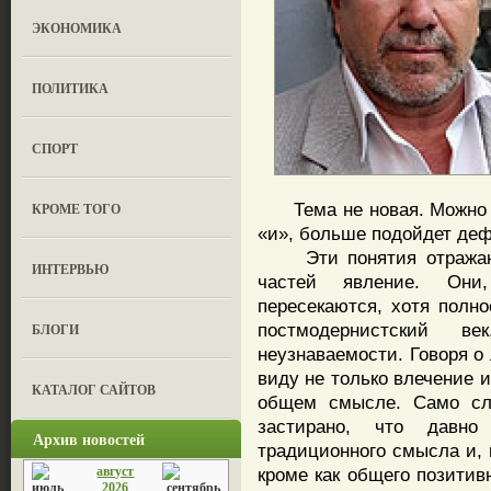
ЭКОНОМИКА
ПОЛИТИКА
СПОРТ
Тема не новая. Можно о
КРОМЕ ТОГО
«и», больше подойдет де
Эти понятия отражают 
ИНТЕРВЬЮ
частей явление. Они
пересекаются, хотя полн
постмодернистский 
БЛОГИ
неузнаваемости. Говоря о
виду не только влечение и 
КАТАЛОГ САЙТОВ
общем смысле. Само сло
застирано, что давно
Архив новостей
традиционного смысла и, п
август
кроме как общего позитив
2026