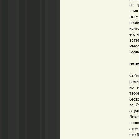
не д
хрис
Богу
проб
крит
его 
эсте
мысл
брон
пове
– В 
Соби
вели
но е
твор
беск
за С
ощущ
Лако
прои
этом
что 