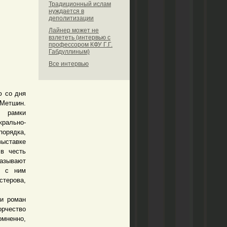
Традиционный ислам
нуждается в
деполитизации
Лайнер может не
взлететь (интервью с
профессором КФУ Г.Г.
Габдуллиным)
Все интервью
ю со дня
 Метшин.
в рамки
крально-
порядка,
выставке
в честь
азывают
г с ним
терова,
и роман
орчество
омненно,