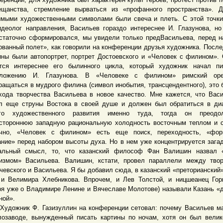
щанства, стремление вырваться из «профанного пространства». Д
мыми художественными символами были свеча и плеть. С этой точки
идеолог направления, Васильев гораздо интереснее И. Глазунова, н
статочно сформировался, мы увидели только предВасильева, перед 
рванный полет», как говорили на конференции друзья художника. После
ины были автопортрет, портрет Достоевского и «Человек с филином».
тся интереснее его былинного цикла, который художник начал пи
дложению И. Глазунова. В «Человеке с филином» римский ор
ращаться в мудрого филина (символ инобытия, трансцендентного), это 
хода творчества Васильева в новое качество. Мне кажется, что Вас
л еще струны Востока в своей душе и должен был обратиться в ди
его художественного развития именно туда, тогда он преод
стороннюю западную рациональную холодность восточным теплом и 
чно, «Человек с филином» есть еще поиск, переходность, «фор
ание» перед набором высоты духа. Но в нем уже концентрируется загад
альный смысл, то, что казанский философ Фан Валишин назвал 
измом» Васильева. Валишин, кстати, провел параллели между тво
чевского и Васильева. Я бы добавил сюда, в казанский «преторианский»
и Велимира Хлебникова. Впрочем, и Лев Толстой, и ницшеанец Гор
ря уже о Владимире Ленине и Вячеславе Молотове) называли Казань «
ной».
жник Ф. Газизуллин на конференции сетовал: почему Васильев ма
лозаводе, вынужденный писать картины по ночам, хотя он был вели