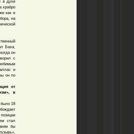
л в духе
а храбро
же как в
бора, на
веческой
твенный
ил Баха,
когда он
оворил с
 любимым
аллас и
ны он по
ация от
изм», в
 было 18
бождает
 позиции
тем стал
Каким бы
пузырь»,