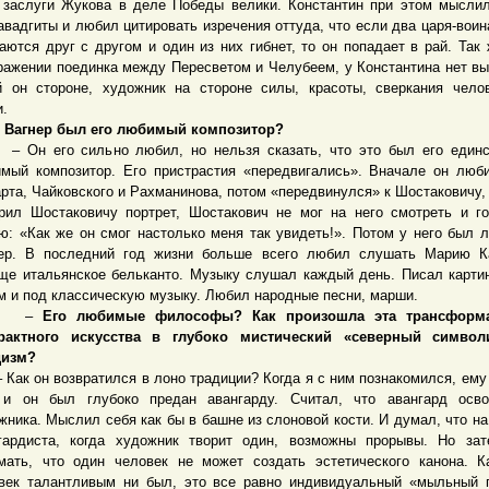
 заслуги Жукова в деле Победы велики. Константин при этом мысли
авадгиты и любил цитировать изречения оттуда, что если два царя-воин
аются друг с другом и один из них гибнет, то он попадает в рай. Так 
ражении поединка между Пересветом и Челубеем, у Константина нет вы
й он стороне, художник на стороне силы, красоты, сверкания чело
.
 Вагнер был его любимый композитор?
 его сильно любил, но нельзя сказать, что это был его единс
мый композитор. Его пристрастия «передвигались». Вначале он люб
рта, Чайковского и Рахманинова, потом «передвинулся» к Шостаковичу, 
рил Шостаковичу портрет, Шостакович не мог на него смотреть и г
ю: «Как же он смог настолько меня так увидеть!». Потом у него был
ер. В последний год жизни больше всего любил слушать Марию К
ще итальянское бельканто. Музыку слушал каждый день. Писал карти
м и под классическую музыку. Любил народные песни, марши.
–
Его любимые философы? Как произошла эта трансформ
трактного искусства в глубоко мистический «северный символ
дизм?
к он возвратился в лоно традиции? Когда я с ним познакомился, ему
 и он был глубоко предан авангарду. Считал, что авангард осво
жника. Мыслил себя как бы в башне из слоновой кости. И думал, что на
гардиста, когда художник творит один, возможны прорывы. Но за
мать, что один человек не может создать эстетического канона. 
век талантливым ни был, это все равно индивидуальный «мыльный 