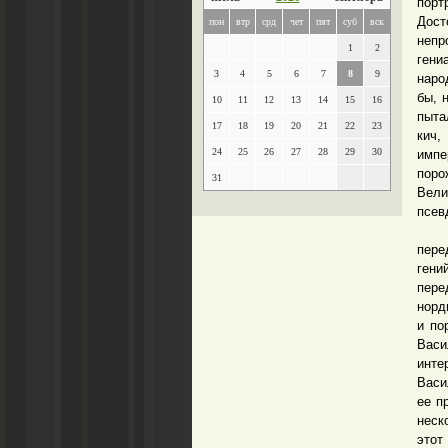
порт
Дост
пон
втр
срд
чет
пят
суб
вск
непр
1
2
гени
3
4
5
6
7
8
9
наро
бы, 
10
11
12
13
14
15
16
пыта
17
18
19
20
21
22
23
кич,
24
25
26
27
28
29
30
импе
поро
31
Вели
псев
Явля
пере
гени
пере
норд
и по
Васи
инте
Васи
ее п
неск
этот