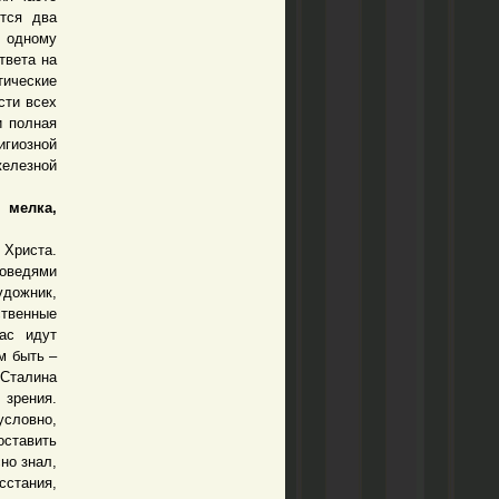
ются два
я одному
твета на
тические
сти всех
и полная
игиозной
железной
 мелка,
Христа.
поведями
удожник,
ственные
ас идут
м быть –
 Сталина
зрения.
условно,
оставить
но знал,
сстания,