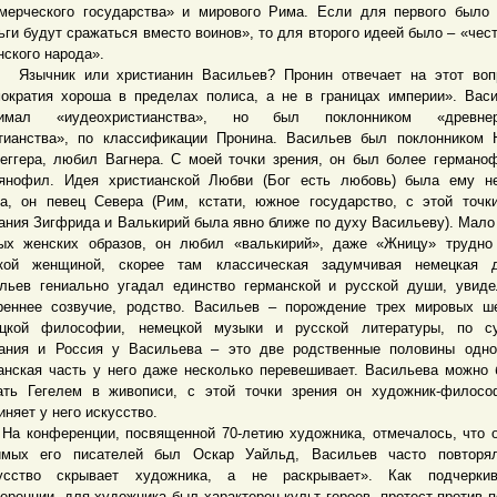
мерческого государства» и мирового Рима. Если для первого было
ьги будут сражаться вместо воинов», то для второго идеей было – «чест
нского народа».
чник или христианин Васильев? Пронин отвечает на этот вопр
ократия хороша в пределах полиса, а не в границах империи». Вас
нимал «иудеохристианства», но был поклонником «древнер
тианства», по классификации Пронина. Васильев был поклонником
еггера, любил Вагнера. С моей точки зрения, он был более германо
янофил. Идея христианской Любви (Бог есть любовь) была ему не
а, он певец Севера (Рим, кстати, южное государство, с этой точк
ания Зигфрида и Валькирий была явно ближе по духу Васильеву). Мало 
ых женских образов, он любил «валькирий», даже «Жницу» трудно
кой женщиной, скорее там классическая задумчивая немецкая д
льев гениально угадал единство германской и русской души, увид
реннее созвучие, родство. Васильев – порождение трех мировых ш
цкой философии, немецкой музыки и русской литературы, по су
ания и Россия у Васильева – это две родственные половины одно
анская часть у него даже несколько перевешивает. Васильева можно
ать Гегелем в живописи, с этой точки зрения он художник-филос
иняет у него искусство.
онференции, посвященной 70-летию художника, отмечалось, что о
мых его писателей был Оскар Уайльд, Васильев часто повторя
кусство скрывает художника, а не раскрывает». Как подчерки
еренции, для художника был характерен культ героев, протест против 