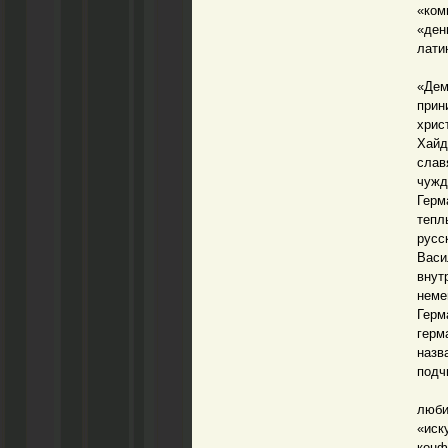
«ком
«ден
лати
Язы
«Дем
при
хрис
Хайд
слав
чужд
Герм
тепл
русс
Васи
внут
неме
Герм
герм
назв
подч
На к
люби
«ис
конф