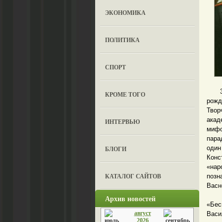
ЭКОНОМИКА
ПОЛИТИКА
СПОРТ
3 се
КРОМЕ ТОГО
рожд
Тво
акад
ИНТЕРВЬЮ
мифо
пара
один
БЛОГИ
Конс
«на
КАТАЛОГ САЙТОВ
поз
Васн
Друз
Архив новостей
«Бес
август
Васи
2026