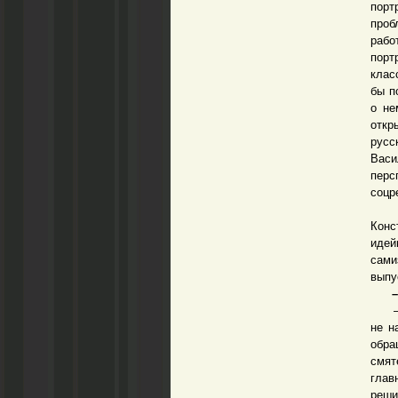
порт
проб
рабо
порт
клас
бы п
о не
откр
русс
Васи
перс
соцр
На о
Конс
идей
сами
выпу
–
– Он
не н
обра
смят
глав
реши