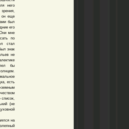
ля него
 зрения,
о он еще
нами был
дние его
 Они мне
сать по
ел стал
был знак
ильев не
алектике
олел бы
солнцем.
мальное
ка, есть
«земным
рчеством
 список,
ький (не
духовной
ялся на
колепный