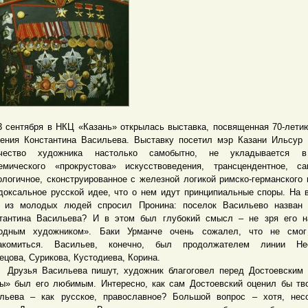
нтября в НКЦ «Казань» открылась выставка, посвященная 70-лети
ения Константина Васильева. Выставку посетил мэр Казани Ильсур
рчество художника настолько самобытно, не укладывается 
емического «прокрустова» искусствоведения, трансцендентное, са
логичное, сконструированное с железной логикой римско-германского 
доксальное русской идее, что о нем идут принципиальные споры. На 
 из молодых людей спросил Пронина: поселок Васильево назван 
тантина Васильева? И в этом был глубокий смысл – не зря его н
родным художником». Баки Урманче очень сожалел, что не смо
накомиться. Васильев, конечно, был продолжателем линии Нес
ецова, Сурикова, Кустодиева, Корина.
ья Васильева пишут, художник благоговел перед Достоевским 
ы» был его любимым. Интересно, как сам Достоевский оценил бы тв
льева – как русское, православное? Большой вопрос – хотя, нес