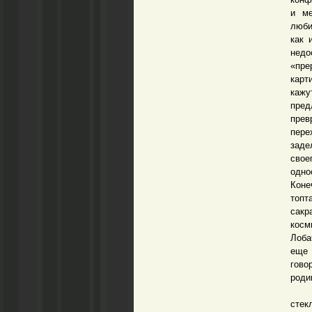
и ме
люби
как 
недо
«пре
карт
кажу
пре
прев
пере
заде
сво
одно
Коне
топт
сакр
косм
Лоба
еще 
гово
роди
Худо
стек