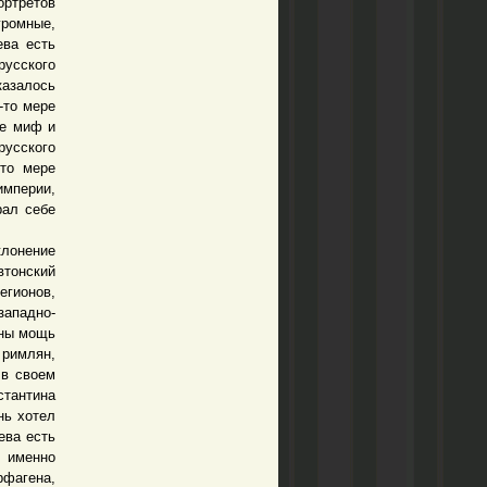
ртретов
ромные,
ева есть
русского
казалось
-то мере
ие миф и
усского
-то мере
империи,
рал себе
лонение
втонский
егионов,
ападно-
дны мощь
 римлян,
 в своем
стантина
нь хотел
ева есть
, именно
рфагена,