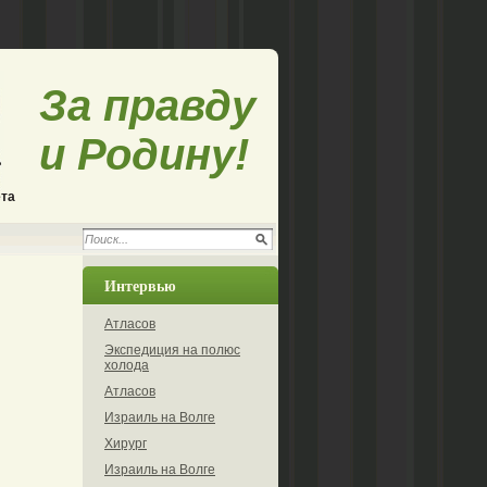
За правду
и Родину!
ета
Интервью
Атласов
Экспедиция на полюс
холода
Атласов
Израиль на Волге
Хирург
Израиль на Волге