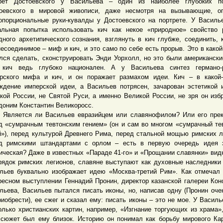
рет Достоевского у Васильева – один из наиболее глубоких по
оевского в мировой живописи, даже несмотря на вызывающие, ог
опорциональные руки-кувалды у Достоевского на портрете. У Василь
альная попытка использовать кич как некое «природное» свойство 
дного архетипического сознания, взглянуть в кич глубже, соединить, 
несоединимое – миф и кич, и это само по себе есть прорыв. Это в какой
лся сделать, сконструировать Энди Уорхолл, но это были американск
 кич ведь глубоко национален. А у Васильева синтез германо-р
рского мифа и кич, и он поражает размахом идеи. Кич – в какой
ждение имперской идеи, а Васильев потрясен, зачарован эстетикой 
кой России, не Святой Руси, а именно Великой России, не зря он изб
доним Константин Великоросс.
ется ли Васильев евразийцем или славянофилом? Или его прек
д «сумрачным тевтонским гением» (он и сам во многом «сумрачный те
й»), перед культурой Древнего Рима, перед стальной мощью римских л
д римскими штандартами с орлом – есть в первую очередь идея з
ическая? Даже в известных «Параде 41-го» и «Прощании славянки» ви
рядок римских легионов, славяне выступают как духовные наследники
льев буквально изображает идею «Москва-третий Рим». Как отмечал
ресном выступлении Геннадий Пронин, директор казанской галереи Кон
льева, Васильев пытался писать иконы, но, написав одну (Пронин оче
риобрести), ее сжег и сказал ему: писать иконы – это не мое. У Василь
олько христианских картин, например, «Изгнание торгующих из храма»
 сюжет был ему близок. Историю он понимал как борьбу мирового Ка