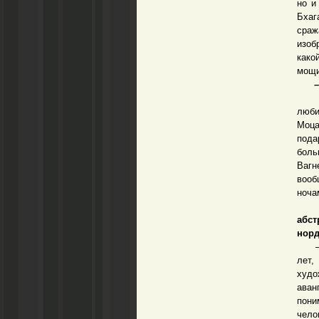
но и
Бхаг
сраж
изоб
како
мощи
–
– Он
люби
Моца
пода
боль
Вагн
вооб
ноча
абс
нор
– Ка
лет,
худо
аван
пони
чело