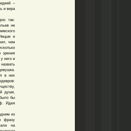
 идеей –
ь и вера
ос так:
ильев не
имского
 Ницше и
фил, чем
сколько
и зрения
у него и
 назвать
евушка.
ел в них
едевров:
ществу,
й души,
 было бы
оф. Идея
дним из
л фразу
вали на
пошлости