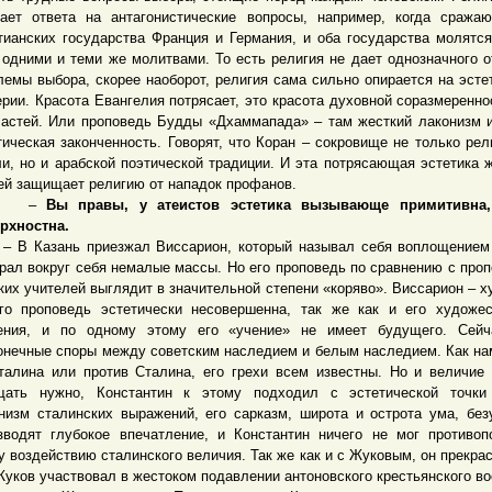
ает ответа на антагонистические вопросы, например, когда сража
тианских государства Франция и Германия, и оба государства молятс
 одними и теми же молитвами. То есть религия не дает однозначного о
лемы выбора, скорее наоборот, религия сама сильно опирается на эсте
ерии. Красота Евангелия потрясает, это красота духовной соразмеренно
частей. Или проповедь Будды «Дхаммапада» – там жесткий лаконизм 
тическая законченность. Говорят, что Коран – сокровище не только рел
и, но и арабской поэтической традиции. И эта потрясающая эстетика 
ей защищает религию от нападок профанов.
–
Вы правы, у атеистов эстетика вызывающе примитивна,
рхностна.
Казань приезжал Виссарион, который называл себя воплощением 
рал вокруг себя немалые массы. Но его проповедь по сравнению с про
ких учителей выглядит в значительной степени «коряво». Виссарион – х
го проповедь эстетически несовершенна, так же как и его художе
ения, и по одному этому его «учение» не имеет будущего. Сейч
онечные споры между советским наследием и белым наследием. Как на
талина или против Сталина, его грехи всем известны. Но и величие
ать нужно, Константин к этому подходил с эстетической точки 
низм сталинских выражений, его сарказм, широта и острота ума, без
зводят глубокое впечатление, и Константин ничего не мог противоп
у воздействию сталинского величия. Так же как и с Жуковым, он прекрас
Жуков участвовал в жестоком подавлении антоновского крестьянского во