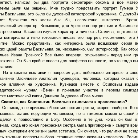
ретист, написал бы два портрета секретарей обкома и все матер
лемы были бы решены. Мне трудно представить портрет Гумера У
ты Васильева, это было бы духовной катастрофой художника. С другой 
рет Брежнева его кисти был бы, несомненно, интересен. Бреж
сический император. Возможно, для Брежнева портрет кисти Васильев
отрясением. Васильев изучал характер и личность Сталина, тщательно
м материалы и явно готовился писать его портрет, несомненно, это
ытие. Можно представить, как интересна была возможная серия п
ких царей работы Васильева, он, несомненно, был историософ. Как отоб
льев Ивана Грозного? Все было впереди, открывались перед ним г
пективы. Он был крайне опасен для апофеоза пошлости, во что тогда в
еализм.
ткрытии выставки я попросил дать небольшое интервью о свое
тантине Васильеве Анатолия Кузнецова, человека, который оказал 
ное влияния на художника. Кузнецов вместе с Осиповым издава
здатовский журнал «Вече» и принимал участие в первом самизда
ске мистической книги Даниила Андреева «Роза мира».
 Скажите, как Константин Васильев относился к православию?
 никогда не призывал бороться против церкви, скорее наоборот. Коне
азовешь истово верующим человеком, но в тяжелые моменты своей 
щался к православию и Богу. Особенно в те дни, когда он был в
ении, когда его юная прекрасная сестра была приговорена к смерти вра
ным критерием его жизни была эстетика. Он считал, что религия не всег
ть трудные вопросы выбора, стоящие перед каждым человеком. Религ