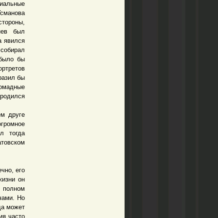
иальные
сманова
стороны,
нев был
а явился
 собирал
 было бы
ортретов
разил бы
ромадные
ыродился
м друге
огромное
л тогда
товском
чно, его
жизни он
 полном
чами. Но
да может
ия часто