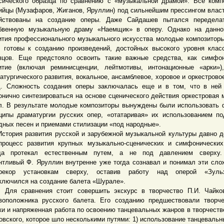
сического образца по сравнению с «музыкальной драмой». Все комп
ийцы (Музафаров, Жиганов, Яруллин) под сильнейшим прессингом влас
йствованы на создание оперы. Даже Сайдашев пытался передела
бвенную музыкальную драму «Наемщик» в оперу. Однако на данно
ития профессионального музыкального искусства молодые композитор
 готовы к созданию произведений, достойных высокого уровня клас
зцов. Еще предстояло освоить такие важные средства, как симфо
итие (включая реминисценции, лейтмотивы, интонационные «арки»)
атургического развития, вокальное, ансамблевое, хоровое и оркестрово
д. Сложность создания оперы заключалась еще и в том, что в не
онично синтезироваться на основе сценического действия оркестровая 
л. В результате молодые композиторы вынуждены были использовать
ципы драматургии русских опер, «отатаривая» их использованием п
дных песен и приемами стилизации «под народные».
рия развития русской и зарубежной музыкальной культуры давно д
процесс развития крупных музыкально-сценических и симфонически
да протекал естественным путем, а не под давлением сверху.
нтливый Ф. Яруллин внутренне уже тогда сознавал и понимал эти сло
ерекор установкам сверху, оставив работу над оперой «Зульх
ключился на создание балета «Шурале».
сравнения стоит совершить экскурс в творчество П.И. Чайков
воположника русского балета. Его созданию предшествовали творч
ки и напряженная работа по освоению танцевальных жанров в творчеств
овского, которое шло несколькими путями: 1) использование танцеваль