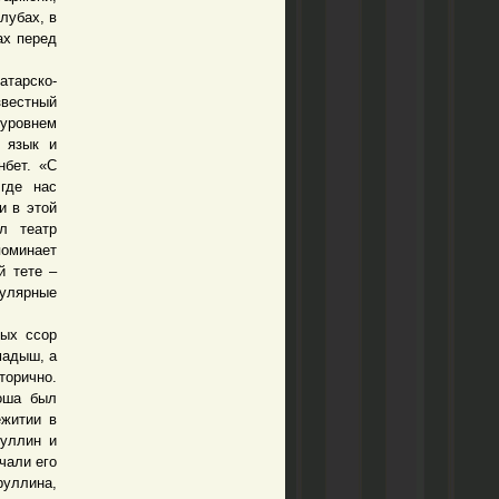
лубах, в
ах перед
тарско-
вестный
 уровнем
й язык и
нбет. «С
где нас
и в этой
ал театр
поминает
й тете –
пулярные
ых ссор
мадыш, а
торично.
ноша был
ежитии в
буллин и
чали его
руллина,