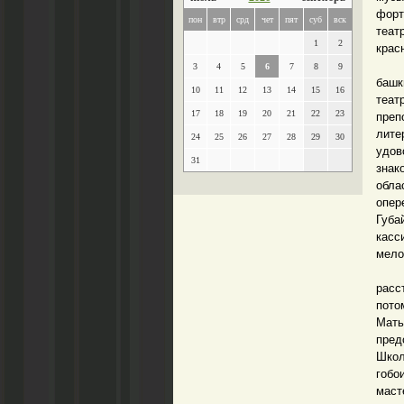
форт
пон
втр
срд
чет
пят
суб
вск
теат
1
2
крас
В 19
3
4
5
6
7
8
9
башк
10
11
12
13
14
15
16
теат
17
18
19
20
21
22
23
преп
лите
24
25
26
27
28
29
30
удов
31
знак
обла
опер
Губа
касс
мело
В 19
расс
пото
Мать
пред
Школ
гобо
маст