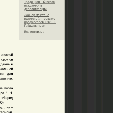
Традиционный ислам
нуждается в
деполитизации
Лайнер может не
взлететь (интервью с
профессором КФУ Г.Г.
Габдуллиным)
Все интервью
ической
 срок он
ждение в
окальной
нра для
алению,
не могла
ра Ч.Н.
й «Фарид
0).
руллин –
гармони,