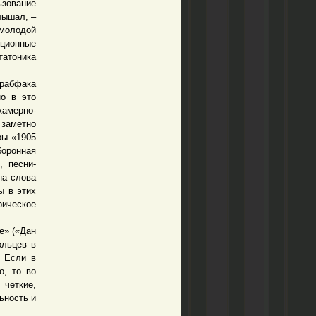
зование
лышал, –
 молодой
ционные
атоника
 рабфака
но в это
камерно-
 заметно
ры «1905
боронная
, песни-
на слова
ы в этих
ическое
е» («Дан
ольцев в
. Если в
о, то во
 четкие,
ьность и