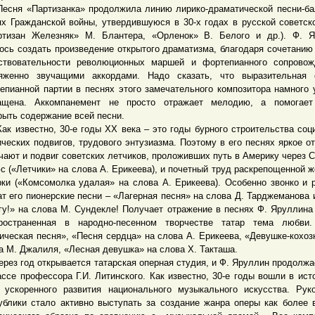
я «Партизанка» продолжила линию лирико-драматической песни-ба
ях Гражданской войны, утвердившуюся в 30-х годах в русской советск
ртизан Железняк» М. Блантера, «Орленок» В. Белого и др.). Ф. 
ось создать произведение открытого драматизма, благодаря сочетанию
ствовательности революционных маршей и фортепианного сопровож
яженно звучащими аккордами. Надо сказать, что выразительная 
епианной партии в песнях этого замечательного композитора намного 
ащена. Аккомпанемент не просто отражает мелодию, а помогает
рыть содержание всей песни.
известно, 30-е годы ХХ века – это годы бурного строительства соц
ических подвигов, трудового энтузиазма. Поэтому в его песнях яркое о
чают и подвиг советских летчиков, проложивших путь в Америку через 
с («Летчики» на слова А. Ерикеева), и почетный труд раскрепощенной 
рки («Комсомолка удалая» на слова А. Ерикеева). Особенно звонко и 
ат его пионерские песни – «Лагерная песня» на слова Д. Тарджеманова 
гу!» на слова М. Сундекле! Получает отражение в песнях Ф. Яруллина
ространенная в народно-песенном творчестве татар тема любви.
ическая песня», «Песня сердца» на слова А. Ерикеева, «Девушке-кохоз
а М. Джалиля, «Лесная девушка» на слова Х. Такташа.
з год открывается татарская оперная студия, и Ф. Яруллин продолжа
ассе профессора Г.И. Литинского. Как известно, 30-е годы вошли в ист
 ускоренного развития национального музыкального искусства. Рук
ублики стало активно выступать за создание жанра оперы как более 