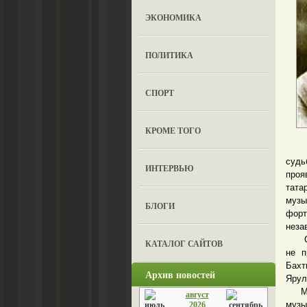
ЭКОНОМИКА
ПОЛИТИКА
СПОРТ
КРОМЕ ТОГО
Твор
судь
ИНТЕРВЬЮ
проя
тата
музы
БЛОГИ
форт
неза
Стол
КАТАЛОГ САЙТОВ
не п
Бахт
Архив новостей
Ярул
Музы
август
музы
2026