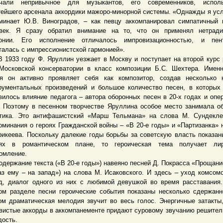
чали непривычное для музыкантов, его современников, исполь
тейшего арсенала аккордики мажоро-минорной системы. «Однажды я ус
минает Ю.В. Виноградов, – как певцу аккомпанировал симпатичный
век. Я сразу обратил внимание на то, что он применял нетради
онии. Его исполнение отличалось импровизационностью, и пент
талась с импрессионистской гармонией».
33 году Ф. Яруллин уезжает в Москву и поступает на второй курс
Московской консерватории в класс композиции Б.С. Шехтера. Имен
я он активно проявляет себя как композитор, создав несколько 
рументальных произведений и большое количество песен, в которых
вилось влияние педагога – автора оборонных песен в 20-х годах и опе
. Поэтому в песенном творчестве Яруллина особое место занимала о
тика. Это антифашистский «Марш Тельмана» на слова М. Сундекле
оминания о героях Гражданской войны – «В 20-е годы» и «Партизанка» 
рикеева. Поскольку далекие годы борьбы за советскую власть показан
ях в романтическом плане, то героическая тема получает лир
омление.
ржание текста («В 20-е годы») навеяно песней Д. Покрасса «Прощани
аз ему – на запад») на слова М. Исаковского. И здесь – уход комсом
д, диалог одного из них с любимой девушкой во время расставания
ом разделе песни героические события показаны несколько сдержанн
ом драматическая мелодия звучит во весь голос. Энергичные затакты,
вистые аккорды в аккомпанементе придают суровому звучанию решител
дость.