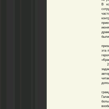
В ко
сотр
част
конт
прие
июн
драм
были
В п
приз
эта 
геро
«Кра
24 и
зада
авто
чита
допо
Во-
гра
Гала
боль
воо