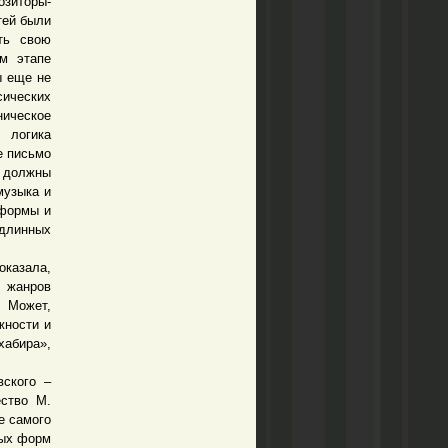
озиторы-
тей были
ть свою
м этапе
ы еще не
сических
ническое
, логика
е письмо
й должны
музыка и
 формы и
одлинных
оказала,
х жанров
 Может,
жности и
абира»,
ского –
ество М.
е самого
ных форм