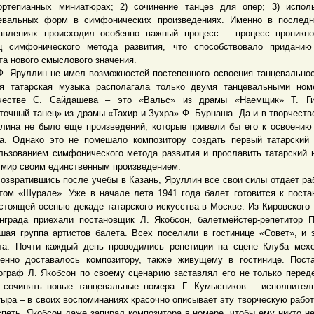
ртепианных миниатюрах; 2) сочинение танцев для опер; 3) испол
евальных форм в симфонических произведениях. Именно в последн
авлениях происходил особенно важный процесс – процесс проникн
ц симфонического метода развития, что способствовало приданию
та нового смыслового значения.
руллин не имел возможностей постепенного освоения танцевальнос
я татарская музыка располагала только двумя танцевальными ном
честве С. Сайдашева – это «Вальс» из драмы «Наемщик» Т. Ги
точный танец» из драмы «Тахир и Зухра» Ф. Бурнаша. Да и в творчеств
лина не было еще произведений, которые привели бы его к освоению
а. Однако это не помешало композитору создать первый татарский
льзованием симфонического метода развития и прославить татарский 
 мир своим единственным произведением.
ратившись после учебы в Казань, Яруллин все свои силы отдает ра
том «Шурале». Уже в начале лета 1941 года балет готовится к поста
стоящей осенью декаде татарского искусства в Москве. Из Кировского т
нграда приехали постановщик Л. Якобсон, балетмейстер-репетитор П
шая группа артистов балета. Всех поселили в гостинице «Совет», и 
та. Почти каждый день проводились репетиции на сцене Клуба мех
енно доставалось композитору, также живущему в гостинице. Пост
ограф Л. Якобсон по своему сценарию заставлял его не только перед
 сочинять новые танцевальные номера. Г. Кумысников – исполнител
ыра – в своих воспоминаниях красочно описывает эту творческую работ
спеть, Якобсон даже запирал композитора в номере, чтобы ему никто н