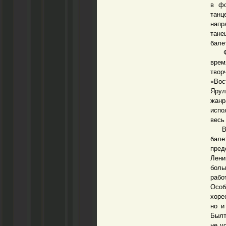
в фо
танц
напр
тане
бале
Ф. Я
врем
твор
«Вос
Ярул
жанр
испо
весь
Возв
бале
пред
Лени
боль
рабо
Особ
хоре
но и
Былт
не у