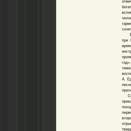
отме
бога
вспо
чело
гарм
соче
В 19
при 
врем
инст
проя
год»
тема
восп
А. Е
песн
прел
Соде
прик
похо
перв
втор
отры
твер