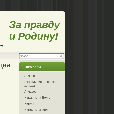
За правду
и Родину!
ета
дня
Интервью
Атласов
Экспедиция на полюс
холода
Атласов
Израиль на Волге
Хирург
Израиль на Волге