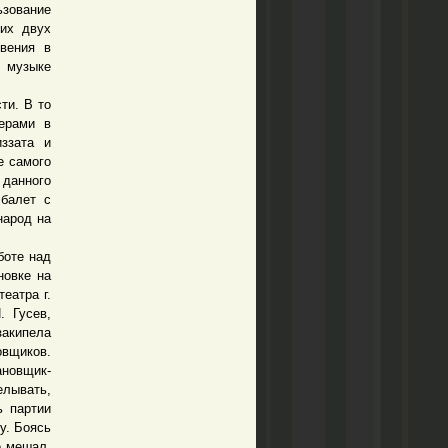
ьзование
их двух
овения в
 музыке
ти. В то
ерами в
ззата и
е самого
 данного
 балет с
народ на
боте над
новке на
еатра г.
. Гусев,
закипела
овщиков.
ановщик-
елывать,
ь партии
у. Боясь
е мешал.