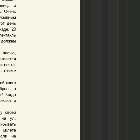
иницы и
а. Очень
еусыпным
тот день
каде. 20
ектакль
я должны
 песню,
зывается
и поэта-
 газете
ей книге
бронь, а
? Когда
никают и
у своей
 на ул.
рибывать
о билета
если на