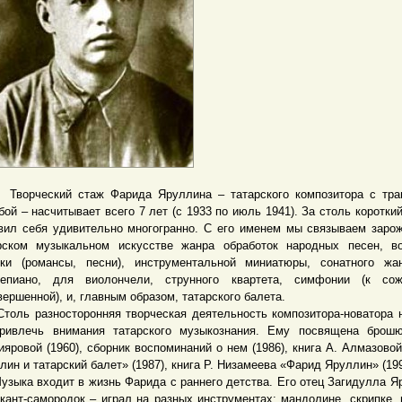
ческий стаж Фарида Яруллина – татарского композитора с траг
бой – насчитывает всего 7 лет (с 1933 по июль 1941). За столь короткий
вил себя удивительно многогранно. С его именем мы связываем заро
рском музыкальном искусстве жанра обработок народных песен, в
ки (романсы, песни), инструментальной миниатюры, сонатного жа
епиано, для виолончели, струнного квартета, симфонии (к сож
вершенной), и, главным образом, татарского балета.
ь разносторонняя творческая деятельность композитора-новатора 
ривлечь внимания татарского музыкознания. Ему посвящена брошю
ияровой (1960), сборник воспоминаний о нем (1986), книга А. Алмазово
лин и татарский балет» (1987), книга Р. Низамеева «Фарид Яруллин» (199
ка входит в жизнь Фарида с раннего детства. Его отец Загидулла Я
кант-самородок – играл на разных инструментах: мандолине, скрипке, 