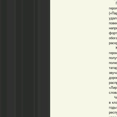
Песн
геро
(«Па
удал
пове
напр
форт
обог
раск
Как 
геро
полу
полю
тата
звуч
доро
расп
«Лир
слов
Чере
в кл
годы
респ