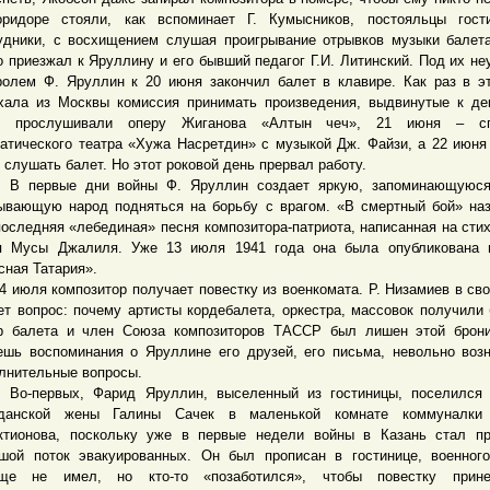
ридоре стояли, как вспоминает Г. Кумысников, постояльцы гост
удники, с восхищением слушая проигрывание отрывков музыки балет
о приезжал к Яруллину и его бывший педагог Г.И. Литинский. Под их н
ролем Ф. Яруллин к 20 июня закончил балет в клавире. Как раз в э
хала из Москвы комиссия принимать произведения, выдвинутые к де
я прослушивали оперу Жиганова «Алтын чеч», 21 июня – сп
атического театра «Хужа Насретдин» с музыкой Дж. Файзи, а 22 июн
 слушать балет. Но этот роковой день прервал работу.
ервые дни войны Ф. Яруллин создает яркую, запоминающуюся
ывающую народ подняться на борьбу с врагом. «В смертный бой» на
последняя «лебединая» песня композитора-патриота, написанная на стих
я Мусы Джалиля. Уже 13 июля 1941 года она была опубликована в
сная Татария».
юля композитор получает повестку из военкомата. Р. Низамиев в сво
ет вопрос: почему артисты кордебалета, оркестра, массовок получили 
р балета и член Союза композиторов ТАССР был лишен этой брони
ешь воспоминания о Яруллине его друзей, его письма, невольно воз
лнительные вопросы.
первых, Фарид Яруллин, выселенный из гостиницы, поселился 
жданской жены Галины Сачек в маленькой комнате коммуналки
ктионова, поскольку уже в первые недели войны в Казань стал п
шой поток эвакуированных. Он был прописан в гостинице, военног
бще не имел, но кто-то «позаботился», чтобы повестку прин