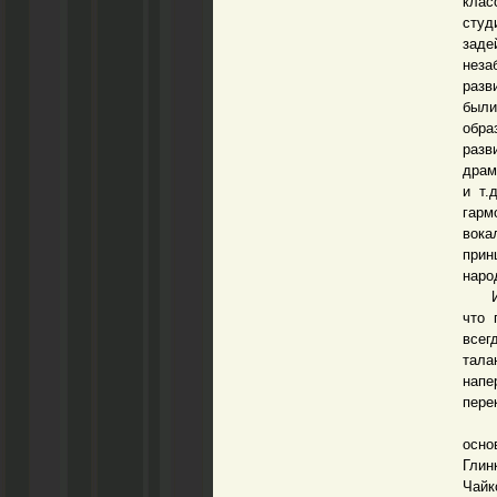
клас
студ
заде
неза
разв
были
обра
разв
драм
и т.
гарм
вока
прин
наро
Исто
что 
всег
тала
нап
пере
Для 
осно
Глин
Чайк