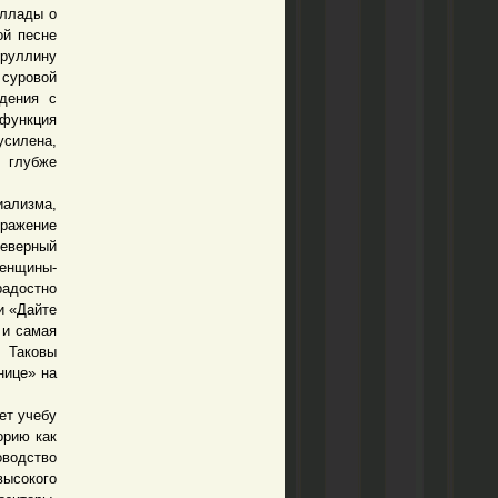
ллады о
ой песне
Яруллину
 суровой
дения с
функция
усилена,
 глубже
иализма,
тражение
Северный
женщины-
радостно
и «Дайте
 и самая
 Таковы
нице» на
ет учебу
орию как
оводство
высокого