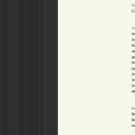
Gu
С
Gu
Н
А
К
л
д
Н
р
(
з
(
м
Ба
В
В
н