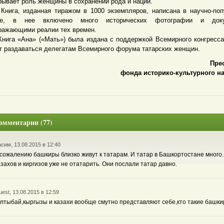
рывает роль женщины в сохранении рода и нации.
а, изданная тиражом в 1000 экземпляров, написана в научно-поп
ре, в нее включено много исторических фотографии и доку
ражающими реалии тех времен.
а «Ана» («Мать») была издана с поддержкой Всемирного конгресса
т раздаваться делегатам Всемирного форума татарских женщин.
Пре
фонда историко-культурного н
омментарии (77)
сим, 13.08.2015 в 12:40
 сожалению башкиры близко живут к татарам. И татар в Башкортостане много.
азахов и киргизов уже не отатарить. Они послали татар давно.
est, 13.08.2015 в 12:59
лтыбай,кыргызы и казахи вообще смутно представляют себе,кто такие башки