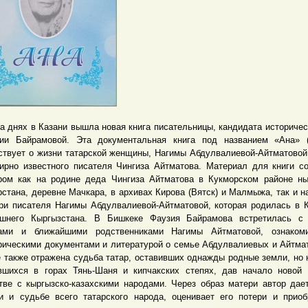
нях в Казани вышла новая книга писательницы, кандидата историчес
ии Байрамовой. Эта документальная книга под названием «Ана» (
ствует о жизни татарской женщины, Нагимы Абдулвалиевой-Айтматовой
ирно известного писателя Чингиза Айтматова. Материал для книги с
ром как на родине деда Чингиза Айтматова в Кукморском районе н
рстана, деревне Мачкара, в архивах Кирова (Вятск) и Малмыжа, так и н
ри писателя Нагимы Абдулвалиевой-Айтматовой, которая родилась в 
шнего Кыргызстана. В Бишкеке Фаузия Байрамова встретилась с 
ами и ближайшими родственниками Нагимы Айтматовой, ознаком
рическими документами и литературой о семье Абдулвалиевых и Айтма
е также отражена судьба татар, оставивших однажды родные земли, но 
вшихся в горах Тянь-Шаня и кипчакских степях, дав начало новой
тве с кыргызско-казахскими народами. Через образ матери автор дае
и и судьбе всего татарского народа, оценивает его потери и приоб