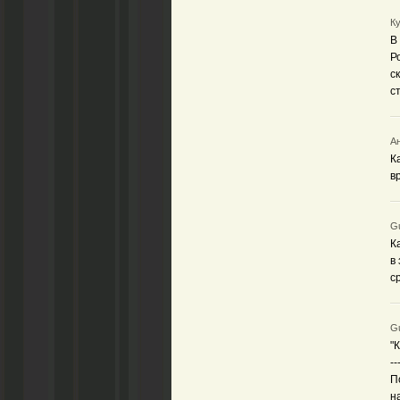
Ку
В
Р
с
с
Ан
К
в
Gu
К
в
с
Gu
"
--
П
н