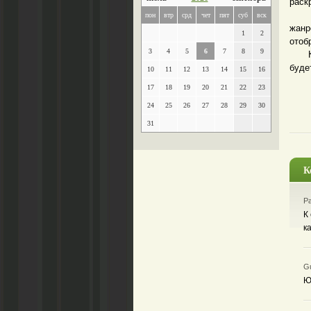
раск
Книг
пон
втр
срд
чет
пят
суб
вск
жан
1
2
отоб
3
4
5
6
7
8
9
Книг
буде
10
11
12
13
14
15
16
17
18
19
20
21
22
23
24
25
26
27
28
29
30
31
К
Ра
К
к
Gu
Ю