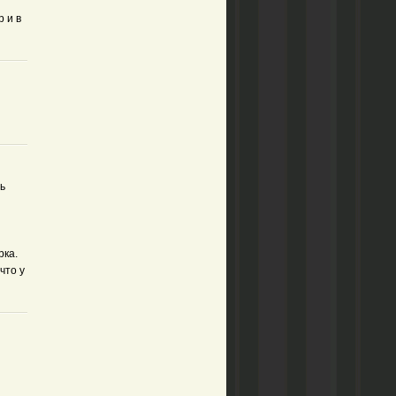
р и в
ь
рка.
что у