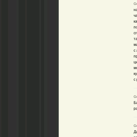
Gu
н
ч
к
п
с
т
м
с
п
ц
м
к
с
Gu
Б
р
Gu
Д