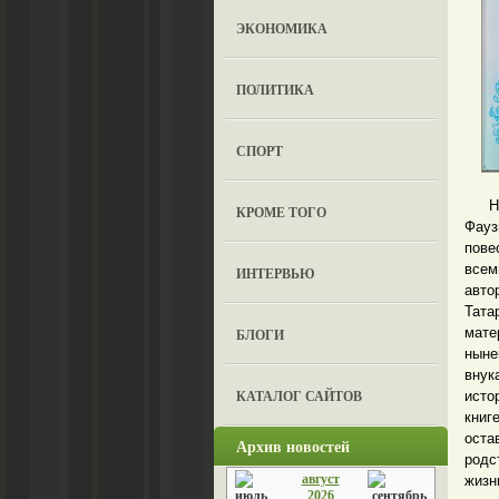
ЭКОНОМИКА
ПОЛИТИКА
СПОРТ
На д
КРОМЕ ТОГО
Фауз
пове
всем
ИНТЕРВЬЮ
авто
Тата
мате
БЛОГИ
ныне
внук
КАТАЛОГ САЙТОВ
исто
книг
оста
Архив новостей
родс
август
жизн
2026