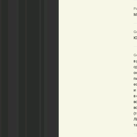
Ра
М
Gu
Ю
Gu
в
с
о
п
е
и
в
в
в
(
Л
т