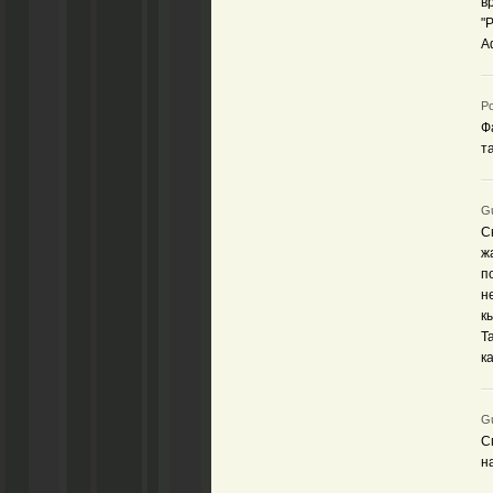
в
"
А
Ро
Ф
т
Gu
С
ж
п
н
к
Т
к
Gu
С
н