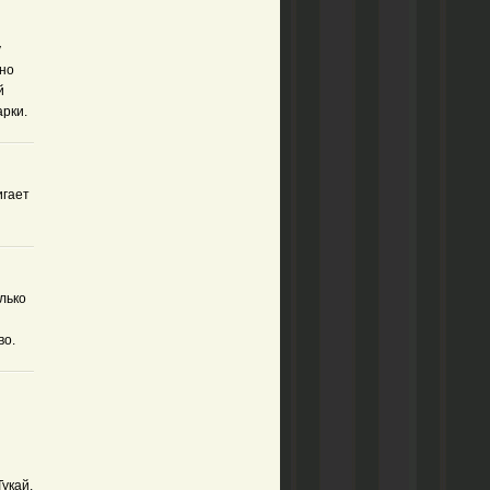
у
жно
й
арки.
игает
лько
во.
укай,