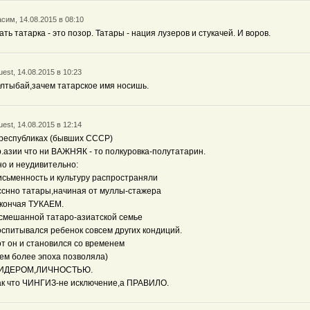
сим, 14.08.2015 в 08:10
ать татарка - это позор. Татары - нация лузеров и стукачей. И воров.
est, 14.08.2015 в 10:23
лтыбай,зачем татарское имя носишь.
est, 14.08.2015 в 12:14
 республиках (бывших СССР)
р.азии что ни ВАЖНЯК - то полкуровка-полутатарин.
но и неудивительно:
исьменность и культуру распространяли
сснно татары,начиная от муллы-стажера
 кончая ТУКАЕМ.
 смешанной татаро-азиатской семье
оспитывался ребенок совсем других кондиций.
от он и становился со временем
тем более эпоха позволяла)
ИДЕРОМ,ЛИЧНОСТЬЮ.
ак что ЧИНГИЗ-не исключение,а ПРАВИЛО.