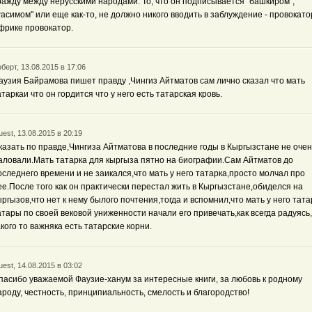
ражду между нерусскими народами. То, что он подписывается "башкиром",
Расимом" или еще как-то, не должно никого вводить в заблуждение - провокато
фрике провокатор.
берт, 13.08.2015 в 17:06
аузия Байрамова пишет правду ,Чингиз Айтматов сам лично сказал что мать
атаркаи что он гордится что у него есть татарская кровь.
est, 13.08.2015 в 20:19
казать по правде,Чингиза Айтматова в последние годы в Кыргызстане не очен
аловали.Мать татарка для кыргыза пятно на биографии.Сам Айтматов до
оследнего времени и не заикался,что мать у него татарка,просто молчал про
ее.После того как он практически перестал жить в Кыргызстане,обиделся на
ыргызов,что нет к нему былого почтения,тогда и вспомнил,что мать у него тата
атары по своей вековой униженности начали его привечать,как всегда радуясь,
акого то важняка есть татарские корни.
est, 14.08.2015 в 03:02
пасибо уважаемой Фаузие-ханум за интересные книги, за любовь к родному
ароду, честность, принципиальность, смелость и благородство!