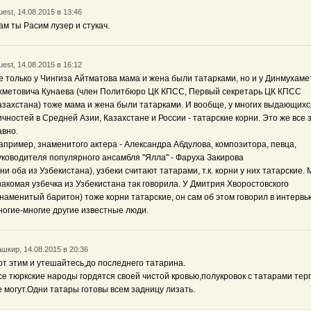
est, 14.08.2015 в 13:46
ам ты Расим лузер и стукач.
est, 14.08.2015 в 16:12
е только у Чингиза Айтматова мама и жена были татарками, но и у Динмухаме
хметовича Кунаева (член Политбюро ЦК КПСС, Первый секретарь ЦК КПСС
азахстана) тоже мама и жена были татарками. И вообще, у многих выдающихс
ичностей в Средней Азии, Казахстане и России - татарские корни. Это же все 
авно.
апример, знаменитого актера - Александра Абдулова, композитора, певца,
уководителя популярного ансамбля "Ялла" - Фаруха Закирова
они оба из Узбекистана), узбеки считают татарами, т.к. корни у них татарские.
накомая узбечка из Узбекистана так говорила. У Дмитрия Хворостовского
знаменитый баритон) тоже корни татарские, он сам об этом говорил в интервь
ногие-многие другие известные люди.
шкир, 14.08.2015 в 20:36
от этим и утешайтесь,до последнего татарина.
се тюркские народы гордятся своей чистой кровью,полукровок с татарами тер
е могут.Одни татары готовы всем задницу лизать.