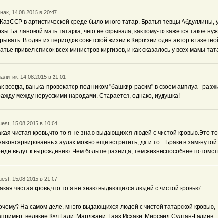
нак, 14.08.2015 в 20:47
 КазССР в артистической среде было много татар. Братья певцы Абдуллины, 
озы Баглановой мать татарка, чего не скрывала, как кому-то кажется такое ну
крывать. В один из периодов советской жизни в Киргизии один автор в газетно
татье привел список всех министров киргизов, и как оказалось у всех мамы тат
алитик, 14.08.2015 в 21:01
ак всегда, ванька-провокатор под ником "башкир-расим" в своем амплуа - разж
ражду между нерусскими народами. Старается, однако, иудушка!
est, 15.08.2015 в 10:04
акая чистая кровь,что то я не знаю выдающихся людей с чистой кровью.Это то
 законсервированных аулах можно еще встретить, да и то... Браки в замкнутой
реде ведут к вырождению. Чем больше разница, тем жизнеспособнее потомст
est, 15.08.2015 в 21:07
Какая чистая кровь,что то я не знаю выдающихся людей с чистой кровью"
---------------------------------------
очему? На самом деле, много выдающихся людей с чистой татарской кровью,
апример, великие Кул Гали, Марджани, Гаяз Исхаки, Мирсаид Султан-Галиев, Т