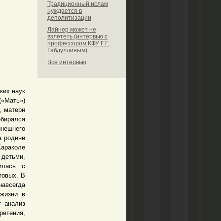
Традиционный ислам
нуждается в
деполитизации
Лайнер может не
взлететь (интервью с
профессором КФУ Г.Г.
Габдуллиным)
Все интервью
ких наук
«Мать»)
, матери
обирался
ынешнего
а родине
Караколе
детьми,
илась с
товых. В
навсегда
 жизни в
т анализ
ретения,