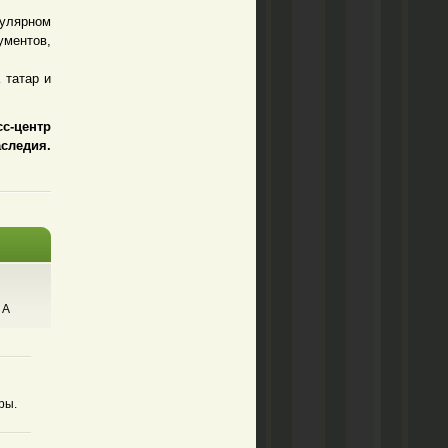
улярном
ментов,
 татар и
сс-центр
аследия.
 А
ры.