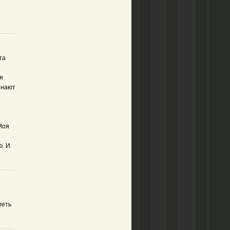
та
я
знают
 Моя
ю. И
петь