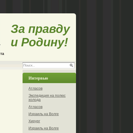
За правду
и Родину!
ета
Интервью
Атласов
Экспедиция на полюс
холода
Атласов
Израиль на Волге
Хирург
Израиль на Волге