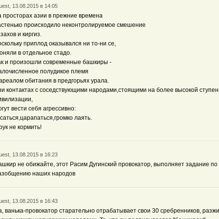
est, 13.08.2015 в 14:05
а просторах азии в прежние времена
астенько происходило неконтролируемое смешение
азахов и киргиз.
оскольку приплод оказывался ни то-ни се,
гоняли в отдельное стадо.
ак и произошли современные башкиры -
алочисленное полудикое племя
 ареалом обитания в предгорьях урала.
ри контактах с соседствующими народами,стоящими на более высокой ступен
ивилизации,
огут вести себя агрессивно:
усаться,царапаться,громко лаять.
 рук не кормить!
est, 13.08.2015 в 16:23
ашкир не обижайте, этот Расим Дугинский провокатор, выполняет задание по
азобщению наших народов
est, 13.08.2015 в 16:43
а, ванька-провокатор старательно отрабатывает свои 30 сребренников, разж