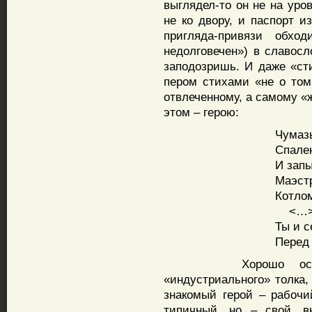
выглядел-то он не на уро
не ко двору, и паспорт и
пригляда-привязи обход
недолговечен») в славос
заподозришь. И даже «ст
пером стихами «не о том
отвлеченному, а самому «
этом – герою:
Чумазы
Спале
И запы
Маэст
Котло
<…
Ты и с
Перед
Хорошо осведомл
«индустриального» толка,
знакомый герой – рабочий
типичный, но – свой, в