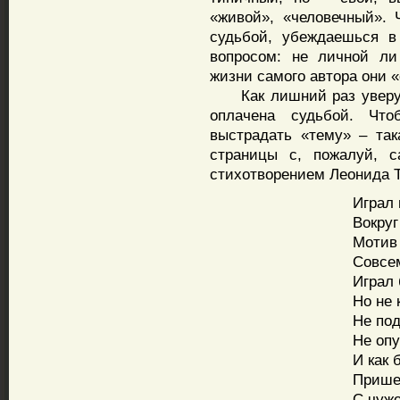
«живой», «человечный». 
судьбой, убеждаешься в
вопросом: не личной ли
жизни самого автора они
Как лишний раз уверуеш
оплачена судьбой. Чт
выстрадать «тему» – так
страницы с, пожалуй, с
стихотворением Леонида Т
Играл 
Вокру
Мотив
Совсе
Играл 
Но не 
Не под
Не опу
И как 
Прише
С чуж