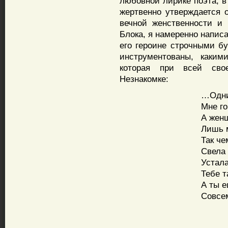
любовной лирике поэта, в 
жертвенно утверждается 
вечной женственности и
Блока, я намеренно напис
его героине строчными бу
инструментованы, каким
которая при всей свое
Незнакомке:
…Одни 
Мне го
А жен
Лишь м
Так че
Свела 
Устала
Тебе т
А ты 
Совсем