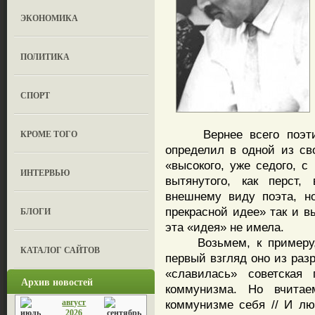
ЭКОНОМИКА
ПОЛИТИКА
СПОРТ
Вернее всего поэтиче
КРОМЕ ТОГО
определил в одной из сво
«высокого, уже седого, 
ИНТЕРВЬЮ
вытянутого, как перст,
внешнему виду поэта, н
прекрасной идее» так и в
БЛОГИ
эта «идея» не имела.
Возьмем, к примеру, с
КАТАЛОГ САЙТОВ
первый взгляд оно из раз
«славилась» советская
Архив новостей
коммунизма. Но вчита
август
коммунизме себя // И лю
2026