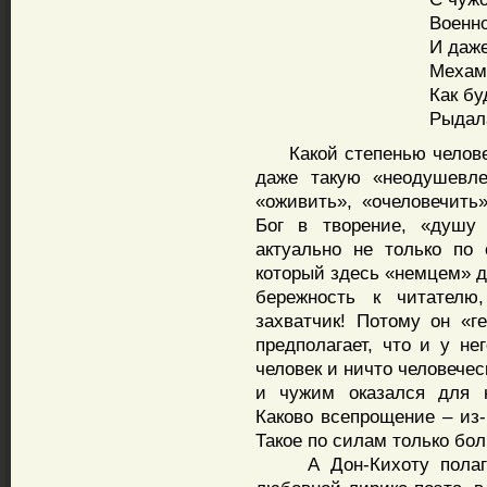
Военно
И даже
Мехам
Как бу
Рыдал
Какой степенью человеч
даже такую «неодушевле
«оживить», «очеловечить»
Бог в творение, «душу 
актуально не только по
который здесь «немцем» да
бережность к читателю
захватчик! Потому он «г
предполагает, что и у не
человек и ничто человечес
и чужим оказался для н
Каково всепрощение – из-
Такое по силам только бол
А Дон-Кихоту полагает