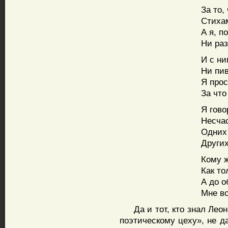
За то,
Стиха
А я, п
Ни раз
И с ни
Ни пив
Я прос
За что
Я гово
Несча
Одних
Других
Кому 
Как то
А до 
Мне во
Да и тот, кто знал Леони
поэтическому цеху», не дад