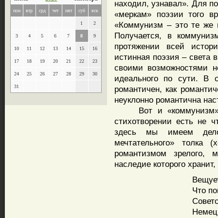
находил, узнавал». Для п
пон
втр
срд
чет
пят
суб
вск
«меркам» поэзии того в
«Коммунизм – это те же 
1
2
Получается, в коммуниз
3
4
5
6
7
8
9
протяжении всей истори
10
11
12
13
14
15
16
истинная поэзия – света 
17
18
19
20
21
22
23
своими возможностями но
24
25
26
27
28
29
30
идеального по сути. В 
31
романтичен, как романтич
неуклонно романтична нас
Вот и «коммунизм» Ле
стихотворении есть не ч
здесь мы имеем дел
мечтательного» толка 
романтизмом зрелого, м
наследие которого хранит,
Вещует
Что по
Совет
Немецк