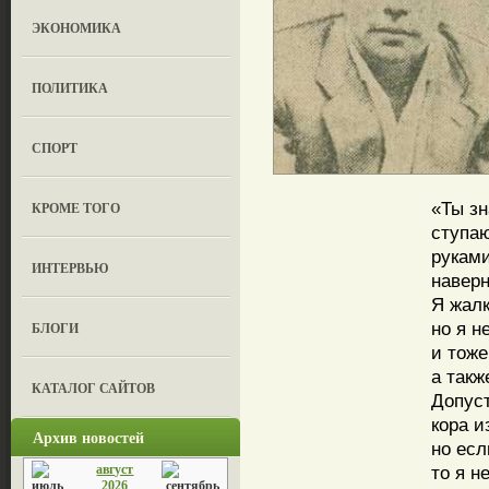
ЭКОНОМИКА
ПОЛИТИКА
СПОРТ
«Ты зн
КРОМЕ ТОГО
ступа
руками
ИНТЕРВЬЮ
навер
Я жалк
но я н
БЛОГИ
и тоже
а такж
КАТАЛОГ САЙТОВ
Допус
кора и
Архив новостей
но есл
август
то я н
2026