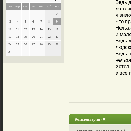
Ведь д
пон
втр
срд
чет
пят
суб
вск
до точ
я знаю
1
2
Что пр
3
4
5
6
7
8
9
Нельзя
10
11
12
13
14
15
16
и мале
17
18
19
20
21
22
23
Ведь 
24
25
26
27
28
29
30
людско
31
Ведь э
нельзя
Хотел 
а все 
Комментарии (0)