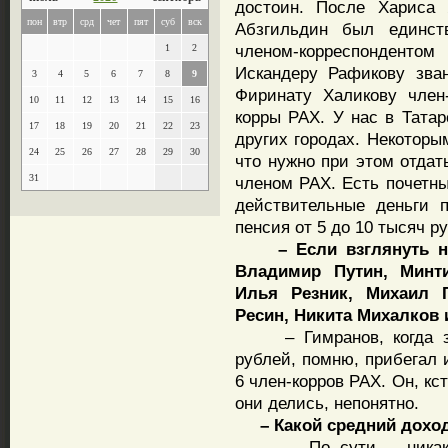
достоин. После Хариса 
пон
втр
срд
чет
пят
суб
вск
Абзгильдин был единст
членом-корреспонденто
1
2
Искандеру Рафикову зва
3
4
5
6
7
8
9
Фиринату Халикову член-
10
11
12
13
14
15
16
корры РАХ. У нас в Татар
17
18
19
20
21
22
23
других городах. Некоторы
24
25
26
27
28
29
30
что нужно при этом отдат
31
членом РАХ. Есть почетн
действительные деньги 
пенсия от 5 до 10 тысяч р
– Если взглянуть на 
Владимир Путин, Минт
Илья Резник, Михаил 
Ресин, Никита Михалков
– Гимранов, когда за
рублей, помню, прибегал и
6 член-корров РАХ. Он, кст
они делись, непонятно.
– Какой средний доход 
– По сути – никакой.