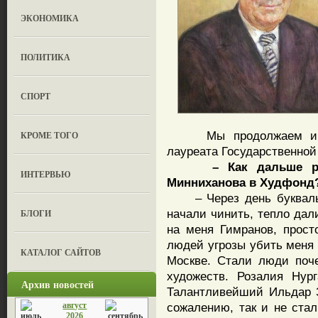
ЭКОНОМИКА
ПОЛИТИКА
СПОРТ
Мы продолжаем интер
КРОМЕ ТОГО
лауреата Государственной
– Как дальше разви
ИНТЕРВЬЮ
Минниханова в Худфонд
– Через день буквально
начали чинить, тепло дал
БЛОГИ
на меня Гимранов, прост
людей угрозы убить меня
КАТАЛОГ САЙТОВ
Москве. Стали люди поч
художеств. Розалия Нур
Архив новостей
Талантливейший Ильдар З
август
сожалению, так и не ста
2026