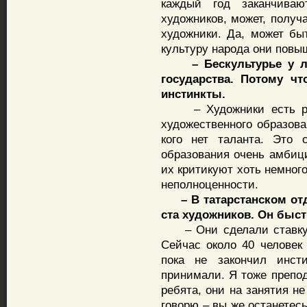
каждый год заканчиваю
художников, может, получ
художники. Да, может бы
культуру народа они повы
– Бескультурье у люд
государства. Потому ч
инстинкты.
– Художники есть раз
художественного образован
кого нет таланта. Это
образования очень амбици
их критикуют хоть немног
неполноценности.
– В татарстанском отд
ста художников. Он быст
– Они сделали ставку н
Сейчас около 40 человек
пока не закончил инст
принимали. Я тоже препод
ребята, они на занятия не
говорю – вы же останетес