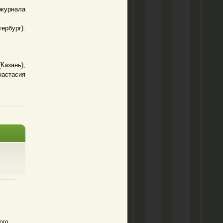
 журнала
рбург).
азань),
настасия
ого.