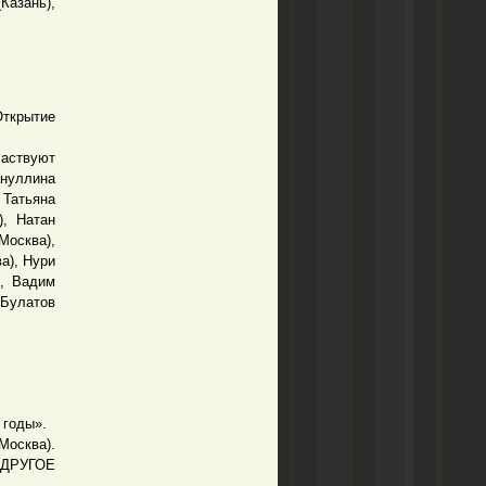
азань),
Открытие
аствуют
нуллина
 Татьяна
), Натан
Москва),
а), Нури
), Вадим
-Булатов
 годы».
осква).
 «ДРУГОЕ