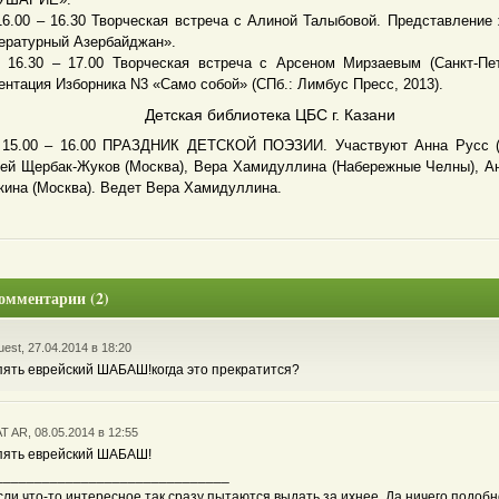
0 – 16.30 Творческая встреча с Алиной Талыбовой. Представление
ературный Азербайджан».
0 – 17.00 Творческая встреча с Арсеном Мирзаевым (Санкт-Пете
ентация Изборника N3 «Само собой» (СПб.: Лимбус Пресс, 2013).
Детская библиотека ЦБС г. Казани
00 – 16.00 ПРАЗДНИК ДЕТСКОЙ ПОЭЗИИ. Участвуют Анна Русс (К
ей Щербак-Жуков (Москва), Вера Хамидуллина (Набережные Челны), А
кина (Москва). Ведет Вера Хамидуллина.
омментарии (2)
est, 27.04.2014 в 18:20
пять еврейский ШАБАШ!когда это прекратится?
T AR, 08.05.2014 в 12:55
пять еврейский ШАБАШ!
______________________________
сли что-то интересное так сразу пытаются выдать за ихнее. Да ничего подобн