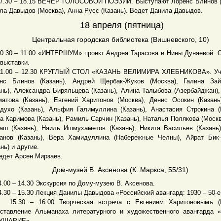
0 – 18.15 ВЕЧЕР ГОЛОСОВОЙ ПОЭЗИИ. Выступают Лоренс Блинов (К
ла Давыдов (Москва), Анна Русс (Казань). Ведет Данила Давыдов.
18 апреля (пятница)
Центральная городская библиотека (Вишневского, 10)
0 – 11.00 «ИНТЕРШУМ» проект Андрея Тарасова и Нины Дунаевой. 
выставки.
00 – 12.30 КРУГЛЫЙ СТОЛ «КАЗАНЬ ВЕЛИМИРА ХЛЕБНИКОВА». Уч
нс Блинов (Казань), Андрей Щербак-Жуков (Москва), Галина Зай
ань), Александра Биряльцева (Казань), Алина Талыбова (Азербайджан),
атова (Казань), Евгений Харитонов (Москва), Денис Осокин (Казань
духо (Казань), Альфия Галимуллина (Казань), Анастасия Строкина (
а Каримова (Казань), Рамиль Сарчин (Казань), Наталья Полякова (Москв
аш (Казань), Наиль Ишмухаметов (Казань), Никита Васильев (Казань
анов (Казань), Вера Хамидуллина (Набережные Челны), Айрат Бик
нь) и другие.
ет Арсен Мирзаев.
Дом-музей В. Аксенова (К. Маркса, 55/31)
0 – 14.30 Экскурсия по Дому-музею В. Аксенова.
0 – 15.30 Лекция Данилы Давыдова «Российский авангард: 1930 – 50-е
30 – 16.00 Творческая встреча с Евгением Харитоновымъ (М
ставление Альманаха литературного и художественного авангарда
УШАРИЕ».