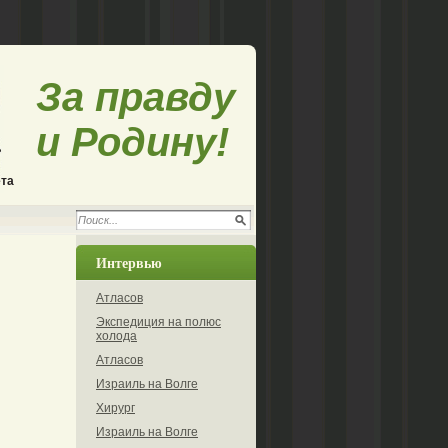
За правду
и Родину!
ета
Интервью
Атласов
Экспедиция на полюс
холода
Атласов
Израиль на Волге
Хирург
Израиль на Волге