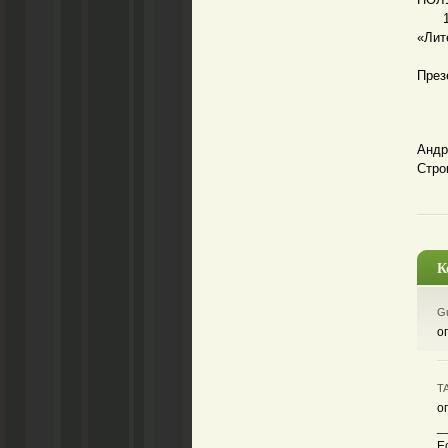
16.0
«Лит
16.3
През
15.
Андр
Стро
К
Gu
о
TA
о
_
Е