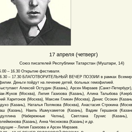
17 апреля (четверг)
Союз писателей Республики Татарстан (Муштари, 14)
0 – 16.30 Открытие фестиваля.
30 – 17.30 БЛАГОТВОРИТЕЛЬНЫЙ ВЕЧЕР ПОЭЗИИ в рамках Всемирн
филии. Деньги пойдут на лечение детей, больных гемофилией.
упают Алексей Остудин (Казань), Арсен Мирзаев (Санкт-Петербург)
ак-Жуков (Москва), Лилия Газизова (Казань), Алина Талыбова (Азерб
ний Харитонов (Москва), Максим Гликин (Москва), Денис Осокин (Казань
духо (Казань), Наталья Полякова (Москва), Анастасия Строкина (Москв
аш (Казань), Наиль Ишмухаметов (Казань), Вадим Гершанов (Казан
идуллина (Набережные Челны), Светлана Грунис (Казань),
елеймонова (Казань), Анна Чеснокова (Казань) и др.
щие – Лилия Газизова и Арсен Мирзаев.