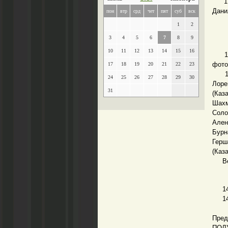
17.3
Дани
пон
втр
срд
чет
пят
суб
вск
1
2
3
4
5
6
7
8
9
10
11
12
13
14
15
16
10.3
фото
17
18
19
20
21
22
23
11.
24
25
26
27
28
29
30
Лоре
31
(Каз
Шахм
Соло
Ален
Бурн
Герш
(Каза
Вед
14.0
14.3
15.
Пред
ПОЛ