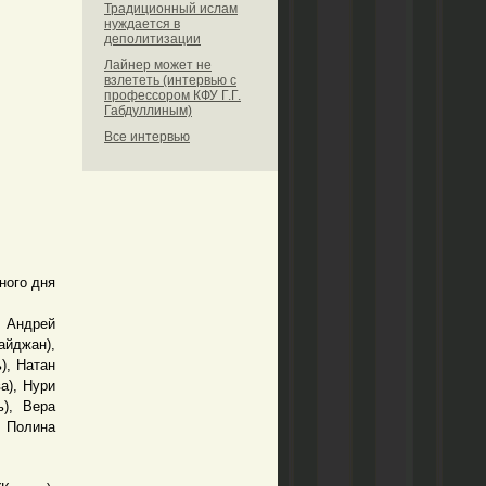
Традиционный ислам
нуждается в
деполитизации
Лайнер может не
взлететь (интервью с
профессором КФУ Г.Г.
Габдуллиным)
Все интервью
ого дня
, Андрей
айджан),
), Натан
а), Нури
ь), Вера
 Полина