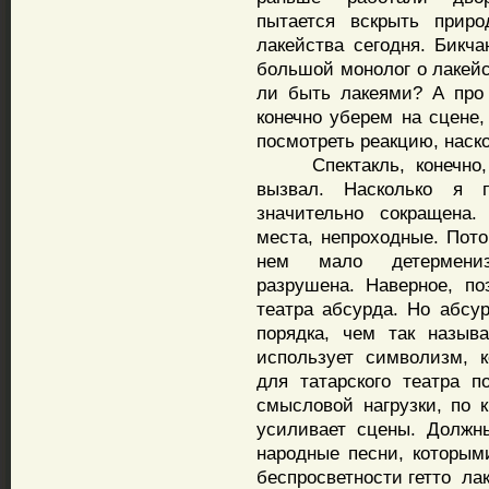
пытается вскрыть приро
лакейства сегодня. Бикча
большой монолог о лакейс
ли быть лакеями? А про 
конечно уберем на сцене,
посмотреть реакцию, наск
Спектакль, конечно, е
вызвал. Насколько я 
значительно сокращена.
места, непроходные. Пото
нем мало детерменизм
разрушена. Наверное, п
театра абсурда. Но абсу
порядка, чем так назыв
использует символизм, 
для татарского театра 
смысловой нагрузки, по 
усиливает сцены. Должн
народные песни, которым
беспросветности гетто ла