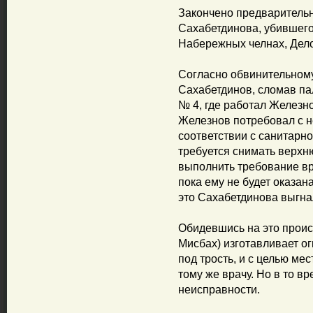
Закончено предваритель
Сахабетдинова, убившег
Набережных челнах, Дело
Согласно обвинительному
Сахабетдинов, сломав па
№ 4, где работал Железн
Железнов потребовал с не
соответствии с санитарн
требуется снимать верхн
выполнить требование вра
пока ему не будет оказа
это Сахабетдинова выгна
Обидевшись на это проис
Мисбах) изготавливает о
под трость, и с целью мес
тому же врачу. Но в то вр
неисправности.