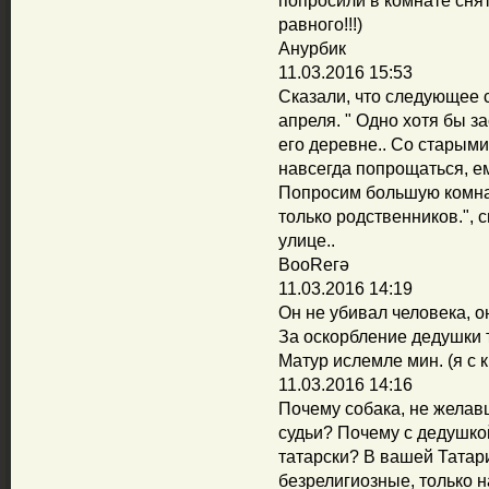
попросили в комнате снят
равного!!!)
Анурбик
11.03.2016 15:53
Сказали, что следующее 
апреля. " Одно хотя бы з
его деревне.. Со старыми
навсегда попрощаться, е
Попросим большую комнат
только родственников.", 
улице..
ВооReгә
11.03.2016 14:19
Он не убивал человека, о
За оскорбление дедушки 
Матур ислемле мин. (я с
11.03.2016 14:16
Почему собака, не желавш
судьи? Почему с дедушко
татарски? В вашей Татар
безрелигиозные, только н