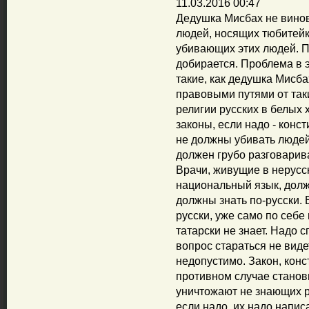
11.03.2016 00:47
Дедушка Мисбах не винов
людей, носящих тюбитейк
убивающих этих людей. П
добирается. Проблема в э
такие, как дедушка Мисба
правовыми путями от так
религии русских в белых 
законы, если надо - конс
не должны убивать людей
должен грубо разговарив
Врачи, живущие в нерусск
национальный язык, долж
должны знать по-русски. 
русски, уже само по себе
татарски не знает. Надо с
вопрос стараться не видет
недопустимо. Закон, кон
противном случае станов
уничтожают не знающих р
если надо, их надо напис