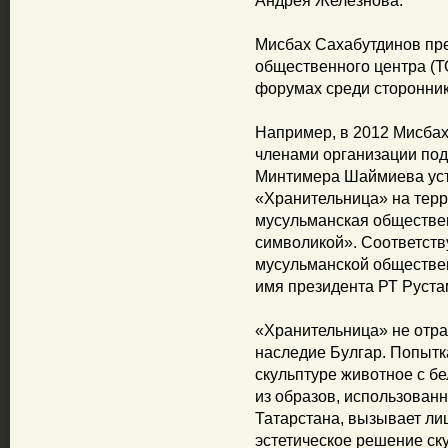
Андрея Железнова.
Мисбах Сахабутдинов пре
общественного центра (Т
форумах среди сторонни
Например, в 2012 Мисбах
членами организации по
Минтимера Шаймиева уст
«Хранительница» на терр
мусульманская обществен
символикой». Соответст
мусульманской обществен
имя президента РТ Руст
«Хранительница» не отра
наследие Булгар. Попытк
скульптуре животное с бе
из образов, использован
Татарстана, вызывает ли
эстетическое решение ск