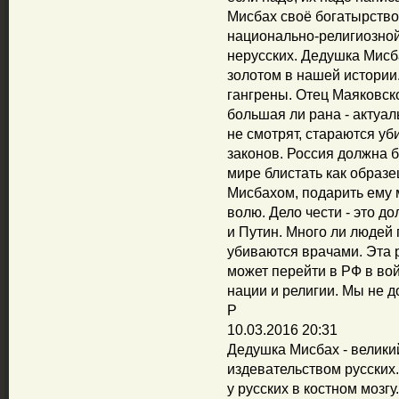
Мисбах своё богатырство,
национально-религиозной
нерусских. Дедушка Мисба
золотом в нашей истории.
гангрены. Отец Маяковско
большая ли рана - актуа
не смотрят, стараются уб
законов. Россия должна 
мире блистать как образ
Мисбахом, подарить ему м
волю. Дело чести - это 
и Путин. Много ли людей п
убиваются врачами. Эта 
может перейти в РФ в вой
нации и религии. Мы не 
Р
10.03.2016 20:31
Дедушка Мисбах - велики
издевательством русских
у русских в костном мозгу.