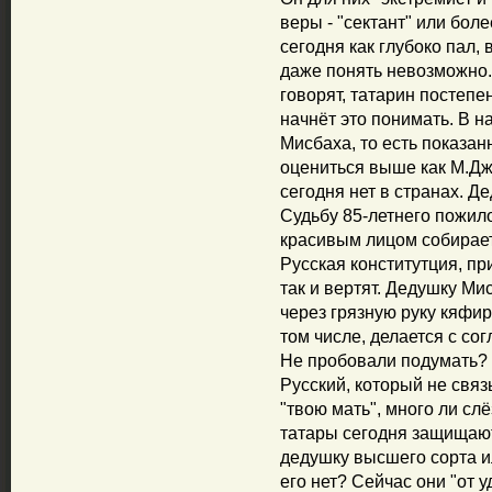
веры - "сектант" или боле
сегодня как глубоко пал,
даже понять невозможно. 
говорят, татарин постепе
начнёт это понимать. В н
Мисбаха, то есть показа
оцениться выше как М.Дж
сегодня нет в странах. 
Судьбу 85-летнего пожило
красивым лицом собирает
Русская конститутция, пр
так и вертят. Дедушку Ми
через грязную руку кяфир
том числе, делается с со
Не пробовали подумать? 
Русский, который не связ
"твою мать", много ли сл
татары сегодня защищают
дедушку высшего сорта ил
его нет? Сейчас они "от у