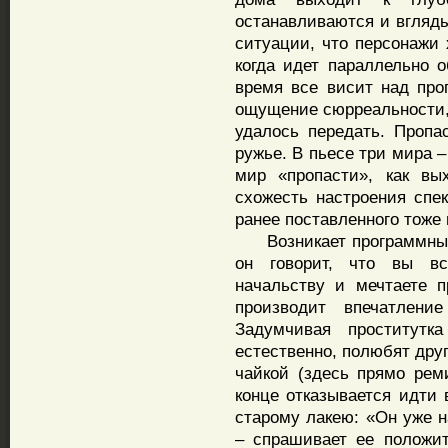
останавливаются и вгляды
ситуации, что персонажи 
когда идет параллельно 
время все висит над проп
ощущение сюрреальности,
удалось передать. Пропас
ружье. В пьесе три мира –
мир «пропасти», как вы
схожесть настроения спе
ранее поставленного тоже
Возникает программный м
он говорит, что вы в
начальству и мечтаете 
производит впечатлени
Задумчивая проститутк
естественно, полюбят друг
чайкой (здесь прямо рем
конце отказывается идти 
старому лакею: «Он уже н
– спрашивает ее положит