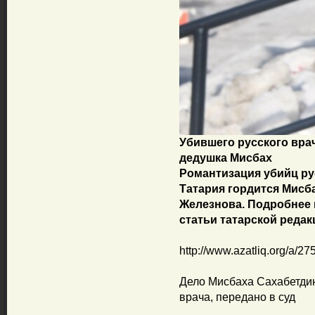
Убившего русского вра
дедушка Мисбах
Романтизация убийц рус
Татария гордится Мисб
Железнова. Подробнее в
статьи татарской реда
http://www.azatliq.org/a/2
Дело Мисбаха Сахабетди
врача, передано в суд