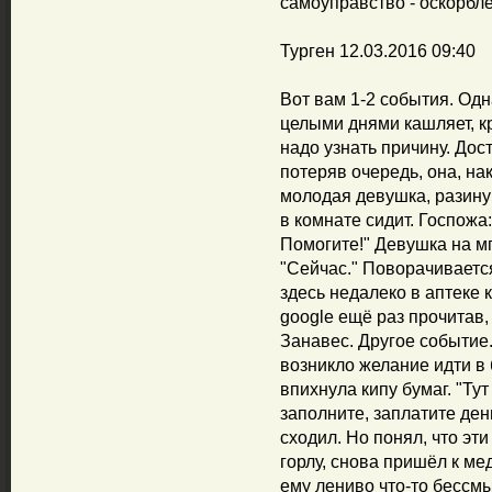
самоуправство - оскорбле
Турген 12.03.2016 09:40
Вот вам 1-2 события. Одн
целыми днями кашляет, к
надо узнать причину. Дос
потеряв очередь, она, нак
молодая девушка, разинув
в комнате сидит. Госпожа:
Помогите!" Девушка на м
"Сейчас." Поворачивается 
здесь недалеко в аптеке 
google ещё раз прочитав,
Занавес. Другое событие.
возникло желание идти в 
впихнула кипу бумаг. "Тут
заполните, заплатите ден
сходил. Но понял, что эти
горлу, снова пришёл к м
ему лениво что-то бессм