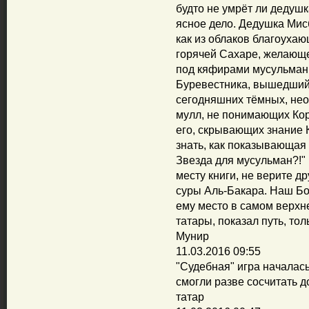
будто не умрёт ли дедушка
ясное дело. Дедушка Мисб
как из облаков благоуха
горячей Сахаре, желающе
под кяфирами мусульман о
Буревестника, вышедший
сегодняшних тёмных, нео
мулл, не понимающих Кор
его, скрывающих знание 
знать, как показывающая
Звезда для мусульман?!" 
месту книги, не верите др
суры Аль-Бакара. Наш Бо
ему место в самом верхне
татары, показал путь, тол
Мунир
11.03.2016 09:55
"Судебная" игра началась
смогли разве сосчитать д
татар