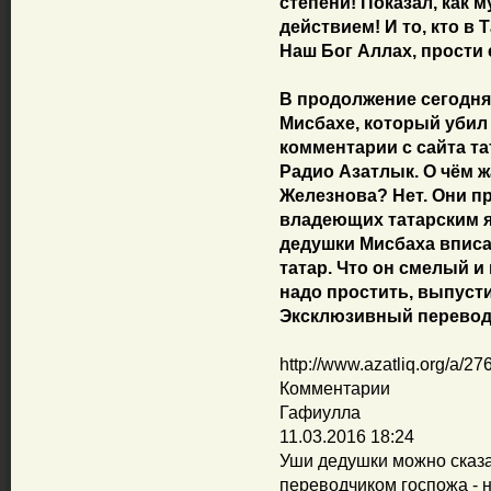
степени! Показал, как 
действием! И то, кто в
Наш Бог Аллах, прости 
В продолжение сегодня
Мисбахе, который убил
комментарии с сайта т
Радио Азатлык. О чём ж
Железнова? Нет. Они п
владеющих татарским я
дедушки Мисбаха впис
татар. Что он смелый и
надо простить, выпусти
Эксклюзивный перевод 
http://www.azatliq.org/a/2
Комментарии
Гафиулла
11.03.2016 18:24
Уши дедушки можно сказа
переводчиком госпожа - 