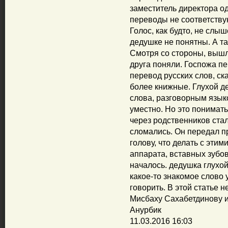
заместитель директора о
переводы не соответству
Голос, как будто, не слы
дедушке не понятны. А та
Смотря со стороны, вышл
друга поняли. Госпожа пе
перевод русских слов, ск
более книжные. Глухой де
слова, разговорным язык
уместно. Но это понимать
через родственников ста
сломались. Он передал п
голову, что делать с эти
аппарата, вставных зубов
началось. дедушка глухой
какое-то знакомое слово
говорить. В этой статье 
Мисбаху Сахабетдинову ис
Анурбик
11.03.2016 16:03