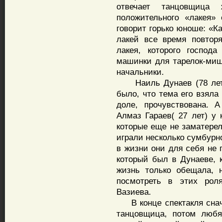
отвечает танцовщица
положительного «лакея»
говорит горько юноше: «К
лакей все время повтор
лакея, которого господ
машинки для тарелок-миш
начальники.
Наиль Дунаев (78 лет) 
было, что тема его взяла
доле, прочувствована. 
Алмаз Гараев( 27 лет) у
которые еще не заматерел
играли несколько сумбурн
в жизни они для себя не 
который был в Дунаеве, к
жизнь только обещала, 
посмотреть в этих рол
Вазиева.
В конце спектакля снача
танцовщица, потом любя