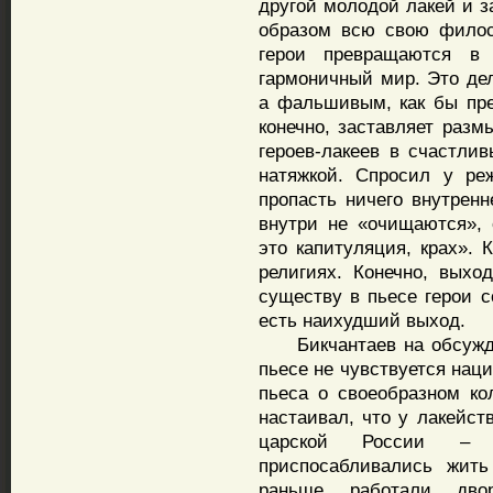
другой молодой лакей и з
образом всю свою филос
герои превращаются в
гармоничный мир. Это дел
а фальшивым, как бы пре
конечно, заставляет разм
героев-лакеев в счастли
натяжкой. Спросил у ре
пропасть ничего внутренн
внутри не «очищаются», 
это капитуляция, крах». 
религиях. Конечно, выхо
существу в пьесе герои 
есть наихудший выход.
Бикчантаев на обсужден
пьесе не чувствуется нац
пьеса о своеобразном ко
настаивал, что у лакейст
царской России – 
приспосабливались жить
раньше работали двор