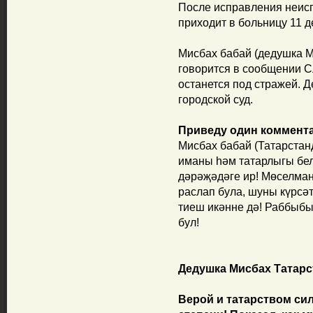
После исправления неис
приходит в больницу 11 д
Мисбах бабай (дедушка М
говорится в сообщении С
останется под стражей. 
городской суд.
Приведу один комментар
Мисбах бабай (Татарстанд
иманы һәм татарлыгы бел
дәрәҗәдәге ир! Мөселман
раслап була, шуны күрсәт
тиеш икәнне дә! Раббыбы
бул!
Дедушка Мисбах Татарст
Верой и татарством си