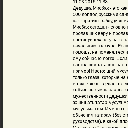
11.03.2016 11:38
Дедушка Мисбах - это как
500 лет под русскими сп
как кораблю, заблудившем
Мисбах сегодня - словно 
продавших веру и продав
протянувших ногу на тёпл
начальников и мулл. Если
помощь, не поменял если 
ему сейчасне легко. Если
настоящий татарин, наст
пример! Настоящий мусул
только глаза, которые на 
в том, как он сделал это 
сейчас не очень важно. э
мужественности дедушки 
защищать татар-мусульман
мусульман им. Именно в т
объяснил татарам (без ст
руководства), в какой пл
Он для них "экстремист и 