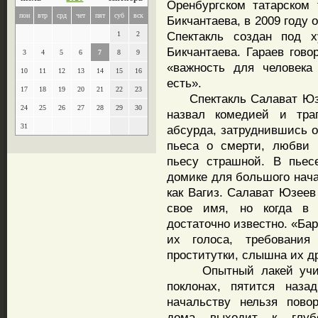
Оренбургском татарском
пон
втр
срд
чет
пят
суб
вск
Бикчантаева, в 2009 году
Спектакль создан под х
1
2
Бикчантаева. Гараев гово
3
4
5
6
7
8
9
«важность для человека
10
11
12
13
14
15
16
есть».
17
18
19
20
21
22
23
Спектакль Салават Юзее
24
25
26
27
28
29
30
назвал комедией и тра
31
абсурда, затруднившись о
пьеса о смерти, любви 
пьесу страшной. В пьес
домике для большого нача
как Вагиз. Салават Юзеев
свое имя, но когда в
достаточно известно. «Ба
их голоса, требования 
проститутки, слышна их д
Опытный лакей учит м
поклонах, пятится наза
начальству нельзя повор
дома выходит к глубо