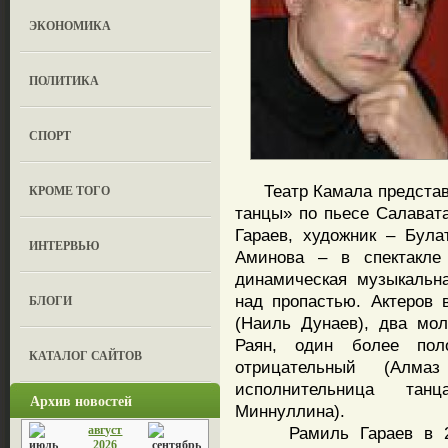
ЭКОНОМИКА
ПОЛИТИКА
СПОРТ
Театр Камала представи
КРОМЕ ТОГО
танцы» по пьесе Салават
Гараев, художник – Бул
ИНТЕРВЬЮ
Аминова – в спектакле
динамическая музыкальн
над пропастью. Актеров 
БЛОГИ
(Наиль Дунаев), два мо
Раян, один более пол
КАТАЛОГ САЙТОВ
отрицательный (Алмаз
исполнительница тан
Архив новостей
Миннуллина).
август
Рамиль Гараев в 2011
2026