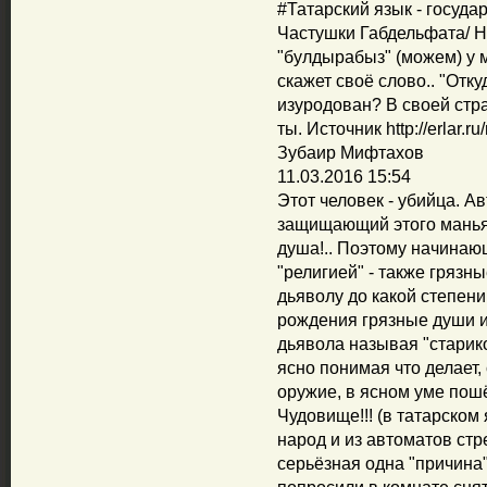
‪#‎Татарский‬ язык - госуд
Частушки Габдельфата/ На
"булдырабыз" (можем) у 
скажет своё слово.. "Отк
изуродован? В своей стр
ты. Источник http://erlar.r
Зубаир Мифтахов
11.03.2016 15:54
Этот человек - убийца. А
защищающий этого маньяк
душа!.. Поэтому начинаю
"религией" - также грязн
дьяволу до какой степени 
рождения грязные души или 
дьявола называя "старико
ясно понимая что делает,
оружие, в ясном уме пошё
Чудовище!!! (в татарском 
народ и из автоматов стр
серьёзная одна "причина" 