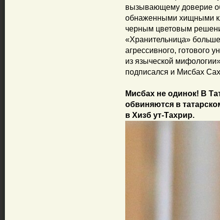
вызывающему доверие об
обнаженными хищными кл
черным цветовым решен
«Хранительница» больше 
агрессивного, готового у
из языческой мифологии»,
подписался и Мисбах Сах
Мисбах не одинок! В Та
обвиняются в татарско
в Хизб ут-Тахрир.