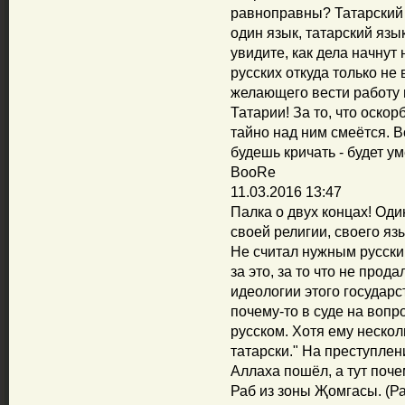
равноправны? Татарский 
один язык, татарский язы
увидите, как дела начнут 
русских откуда только не 
желающего вести работу н
Татарии! За то, что оскор
тайно над ним смеётся. В
будешь кричать - будет у
BooRe
11.03.2016 13:47
Палка о двух концах! Од
своей религии, своего яз
Не считал нужным русский
за это, за то что не про
идеологии этого государст
почему-то в суде на вопр
русском. Хотя ему нескол
татарски." На преступлен
Аллаха пошёл, а тут поче
Раб из зоны Җомгасы. (Р