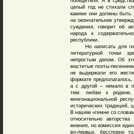
победителя. А в средств
целый год не стихали сп
какими они должны быть. 
на окончательное утверж
суждения, говорит об ак
народа к содержательн
республики.
Но написать для гимн
литературной точки зр
непростым делом. Об это
маститые поэты-песенники
не выдержали его жестк
формате предполагалось, 
а с другой – немало в 
тем: любви к родине,
многонациональной респу
исторических традиций, ц
В нашем «гимне со словам
относительно авторства
мнения, но комиссия един
во-первых, бесспорно т