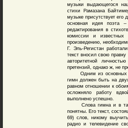
музыки выдающегося наш
стихи Рамазана Байтиме
музыке присутствует его д
основная идея поэта –
редактирования в стихот
комиссии и известных 
произведению, необходимы
Г. Эль-Регистан работал
текст вносил свою правку
авторитетной личность
претензий, однако ж, не п
Одним из основных пол
гимн должен быть на двух
равном отношении к обои
осложняло работу вдво
выполнено успешно.
Слова гимна и в татар
понятны. Его текст, состоя
69) слов, никому выучит
радио и телевидение св