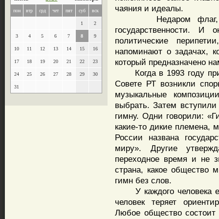
чаяния и идеалы.
пон
втр
срд
чет
пят
суб
вск
Недаром флаг, гер
1
2
государственности. И 
3
4
5
6
7
8
9
политические перипети
10
11
12
13
14
15
16
напоминают о задачах, к
который предназначено на
17
18
19
20
21
22
23
Когда в 1993 году прин
24
25
26
27
28
29
30
Совете РТ возникли спо
31
музыкальные композици
выбрать. Затем вступили
гимну. Одни говорили: «Г
какие-то дикие племена, 
России названа государ
миру». Другие утверж
переходное время и не з
страна, какое общество 
гимн без слов.
У каждого человека ест
человек теряет ориент
Любое общество состоит 