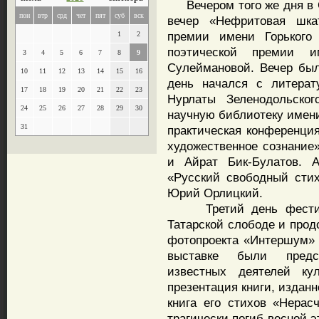
Вечером того же дня в С
пон
втр
срд
чет
пят
суб
вск
вечер «Нефритовая шка
премии имени Горького
1
2
поэтической премии и
3
4
5
6
7
8
9
Сулеймановой. Вечер был
10
11
12
13
14
15
16
день начался с литерат
17
18
19
20
21
22
23
Нурлаты Зеленодольско
24
25
26
27
28
29
30
научную библиотеку имени
31
практическая конференци
художественное сознание
и Айрат Бик-Булатов. 
«Русский свободный сти
Юрий Орлицкий.
Третий день фестивал
Татарской слободе и прод
фотопроекта «Интершум» 
выставке были предс
известных деятелей ку
презентация книги, издан
книга его стихов «Нерас
трагически погиб весной э