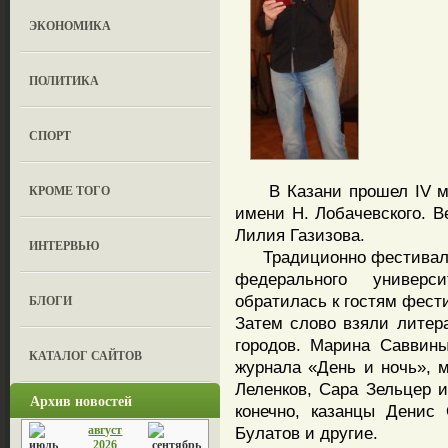
ЭКОНОМИКА
ПОЛИТИКА
СПОРТ
В Казани прошел IV ме
КРОМЕ ТОГО
имени Н. Лобачевского. В
Лилия Газизова.
ИНТЕРВЬЮ
Традиционно фестиваль 
федерального универс
обратилась к гостям фест
БЛОГИ
Затем слово взяли литер
городов. Марина Саввины
КАТАЛОГ САЙТОВ
журнала «День и ночь», 
Леленков, Сара Зельцер и
Архив новостей
конечно, казанцы Денис
август
Булатов и другие.
2026