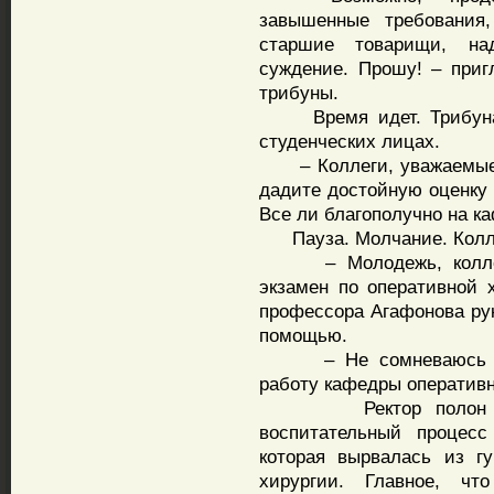
завышенные требования,
старшие товарищи, на
суждение. Прошу! – при
трибуны.
Время идет. Трибуна п
студенческих лицах.
– Коллеги, уважаемые 
дадите достойную оценк
Все ли благополучно на к
Пауза. Молчание. Колле
– Молодежь, коллеги,
экзамен по оперативной 
профессора Агафонова ру
помощью.
– Не сомневаюсь в в
работу кафедры оперативн
Ректор полон желан
воспитательный процес
которая вырвалась из г
хирургии. Главное, ч