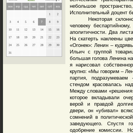
небольшое пространство,
пон
втр
срд
чет
пят
суб
вск
Исполнительный доцент бы
1
2
Некоторая склонность
3
4
5
6
7
8
9
человеку беспартийному,
10
11
12
13
14
15
16
аполитичности. Два лист
17
18
19
20
21
22
23
На скатерть наклеены цве
«Огонек»: Ленин – кудряв
24
25
26
27
28
29
30
Ильич с группой товари
31
большая голова Ленина на
я нарисовал собственно
крупно: «Мы говорим – Ле
партия, подразумеваем 
стендом красовалась на
Между словами «решения» 
которое вкладывали оче
верой и правдой долги
двери, он «убивал» всяко
сомнений в политическо
заведующего. Спустя г
одобрение комиссии. Н