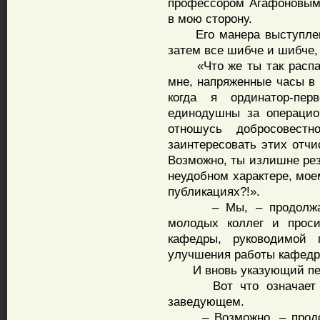
профессором Агафоновым,
в мою сторону.
Его манера выступления
затем все шибче и шибче,
«Что же ты так распал
мне, напряженные часы в
когда я ординатор-пе
единодушны за операцио
отношусь добросовест
заинтересовать этих отчи
Возможно, ты излишне рез
неудобном характере, мое
публикациях?!».
– Мы, – продолжает р
молодых коллег и проси
кафедры, руководимой
улучшения работы кафедр
И вновь указующий перст
Вот что означает тро
заведующем.
– Возможно, – продолж