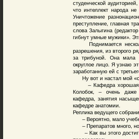
студенческой аудиторией,
что интеллект народа не 
Уничтожение разнонацион
преступление, главная тр
слова Залыгина (редактор
гибнут умные мужики». Эт
Поднимается нескольк
разрешения, из второго р
за трибуной. Она мала 
округлое лицо. Я узнаю э
заработанную ей с третьег
Ну вот и настал мой «с
– Кафедра хорошая, – 
Колобок, – очень даже 
кафедра, занятия насыще
кафедре анатомии.
Реплика ведущего собрани
– Вероятно, мало учебн
– Препаратов много, но 
– Как вы этого достига