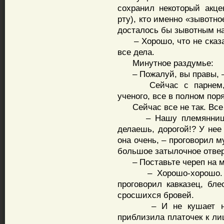
сохранил некоторый акце
рту), кто именно «зывотно
досталось бы зывотным на
– Хорошо, что не сказал
все дела.
Минутное раздумье:
– Пожалуй, вы правы, – 
Сейчас с парнем, пре
ученого, все в полном пор
Сейчас все не так. Все 
– Нашу племянницу к 
делаешь, дорогой!? У нее
она очень, – проговорил 
большое затылочное отвер
– Поставьте череп на м
– Хорошо-хорошо. Изв
проговорил кавказец, бл
сросшихся бровей.
– И не кушает ничег
приблизила платочек к ли