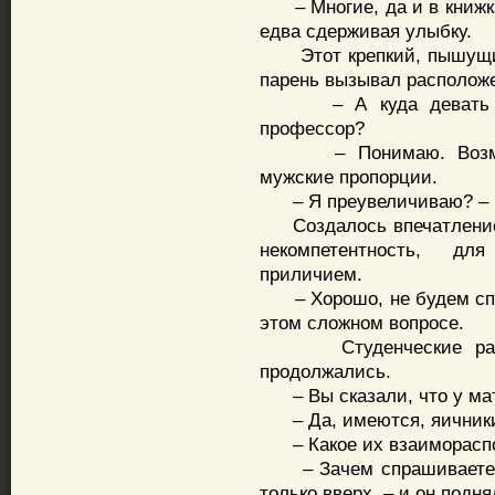
– Многие, да и в книжках
едва сдерживая улыбку.
Этот крепкий, пышущий 
парень вызывал расположе
– А куда девать все
профессор?
– Понимаю. Возможно
мужские пропорции.
– Я преувеличиваю? – пр
Создалось впечатление, 
некомпетентность, дл
приличием.
– Хорошо, не будем спор
этом сложном вопросе.
Студенческие рассуж
продолжались.
– Вы сказали, что у мат
– Да, имеются, яичники
– Какое их взаиморасп
– Зачем спрашиваете, к
только вверх, – и он подня