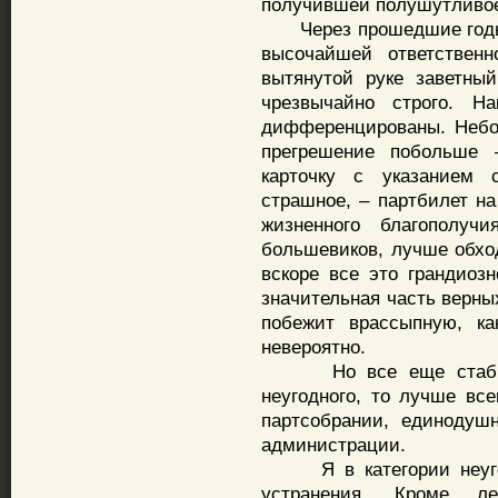
получившей полушутливое 
Через прошедшие годы в
высочайшей ответствен
вытянутой руке заветный
чрезвычайно строго. Н
дифференцированы. Небо
прегрешение побольше 
карточку с указанием 
страшное, – партбилет на
жизненного благополуч
большевиков, лучше обход
вскоре все это грандиозн
значительная часть верны
побежит врассыпную, ка
невероятно.
Но все еще стабильн
неугодного, то лучше все
партсобрании, единодуш
администрации.
Я в категории неугодн
устранения. Кроме ле