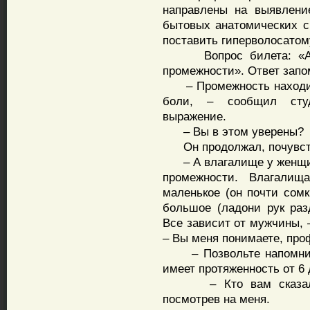
направлены на выявлени
бытовых анатомических св
поставить гиперволосато
Вопрос билета: «Анат
промежности». Ответ запо
– Промежность находитс
боли, – сообщил студ
выражение.
– Вы в этом уверены?
Он продолжал, почувство
– А влагалище у женщин
промежности. Влагали
маленькое (он почти сом
большое (ладони рук раз
Все зависит от мужчины, –
– Вы меня понимаете, про
– Позвольте напомнить
имеет протяженность от 6 
– Кто вам сказал? – 
посмотрев на меня.