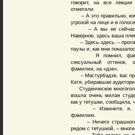
говорит, на все лекции
отметили.
– А это правильно, когд
угрозой на лице и в голосе
– А мы ее сейчас спр
Наверное, здесь ваша пле
– Здесь-здесь, – прогов
паузы и, как мне показало
Я помнил, фамилия 
сексуальный оттенок, о
фамилии, на «дзе».
– Мастурбадзе, вас приг
Катя, убиравшая аудитори
Студенческое многоголо
вошла очень милая студе
как у тетушки, сообщила, 
– Извините, я, каже
фамилию.
– Ничего страшного,- 
рядом с тетушкой, – многи