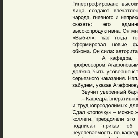
Гипертрофировано высок
лица создают впечатле
народа, гневного и неп
сказать: его админ
высокопродуктивна. Он мн
«Выбил», как тогда го
сформировал новые фа
обкома. Он сила: авторита
А кафедра, руково
профессором Агафоновым
должна быть усовершенст
серьезного наказания. На
забудем, указав Агафонову
Звучит уверенный барит
– Кафедра оперативной 
и труднопреодолимых для
Сдал «топочку» – можно ж
коллеги, преодолели это
подписан приказ об 
неуспеваемость по кафед