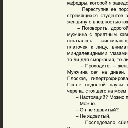
кафедры, которой я заведо
Переступив ее порог, 
стремящихся студентов 
женщину с внешностью юж
– Поговорить, дорогой,
мужчина с приятным кавк
показалось, заискива
платочек к лицу, внима
миндалевидными глазами.
то ли для сморкания, то л
– Проходите, – женщин
Мужчина сел на диван, 
Плоская, гипертрофиров
После недолгой паузы 
черепа, стоящего на моем 
– Настоящий? Можно п
– Можно.
– Он не ядовитый?
– Не ядовитый.
Последовало сбивчиво