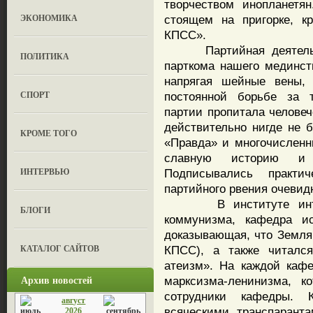
творчеством инопланетя
ЭКОНОМИКА
стоящем на пригорке, к
КПСС».
Партийная деятельнос
ПОЛИТИКА
парткома нашего мединст
напрягая шейные вены,
СПОРТ
постоянной борьбе за т
партии пропитала человеч
действительно нигде не б
КРОМЕ ТОГО
«Правда» и многочислен
славную историю и 
ИНТЕРВЬЮ
Подписывались практи
партийного рвения очеви
В институте интенси
БЛОГИ
коммунизма, кафедра и
доказывающая, что Земля
КАТАЛОГ САЙТОВ
КПСС), а также читалс
атеизм». На каждой каф
Архив новостей
марксизма-ленинизма, к
сотрудники кафедры. 
август
всяческими транспарант
2026