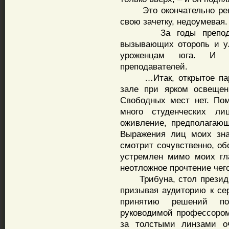
Это окончательно решил
свою зачетку, недоумевая.
За годы преподаван
вызывающих оторопь и у
уроженцам юга. И з
преподавателей.
…Итак, открытое партс
зале при ярком освещен
Свободных мест нет. Пом
много студенческих ли
оживление, предполагающ
Выражения лиц моих зна
смотрит сочувственно, об
устремлен мимо моих
неотложное прочтение чего
Трибуна, стол президиум
призывая аудиторию к сер
принятию решений по
руководимой профессором
за толстыми линзами оч