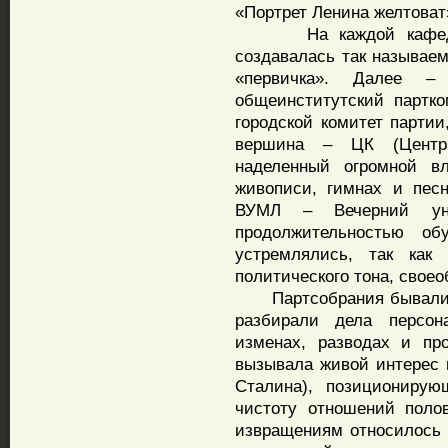
«Портрет Ленина желтоват
На каждой кафедре 
создавалась так называем
«первичка». Далее –
общеинститутский партко
городской комитет партии
вершина – ЦК (Центра
наделенный огромной вл
живописи, гимнах и пес
ВУМЛ – Вечерний унив
продолжительностью о
устремлялись, так как
политического тона, свое
Партсобрания бывали о
разбирали дела персон
изменах, разводах и пр
вызывала живой интерес 
Сталина), позиционирую
чистоту отношений поло
извращениям относилось 