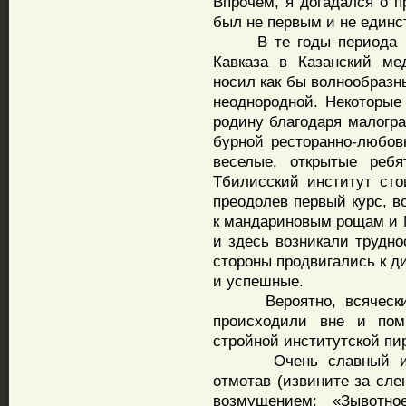
Впрочем, я догадался о п
был не первым и не единс
В те годы периода раз
Кавказа в Казанский ме
носил как бы волнообразн
неоднородной. Некоторые
родину благодаря малогр
бурной ресторанно-любов
веселые, открытые ребя
Тбилисский институт сто
преодолев первый курс, в
к мандариновым рощам и 
и здесь возникали трудн
стороны продвигались к д
и успешные.
Вероятно, всяческие 
происходили вне и пом
стройной институтской п
Очень славный и дей
отмотав (извините за слен
возмущением: «Зывотно