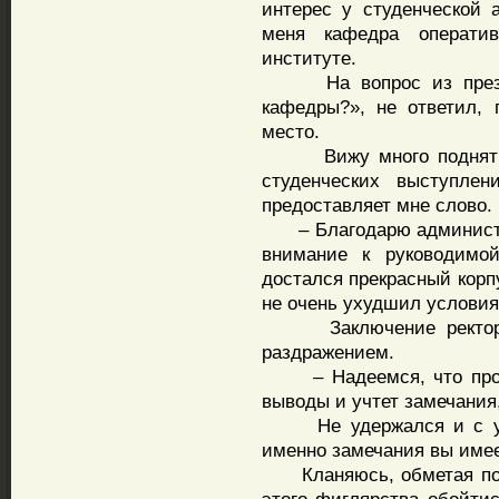
интерес у студенческой 
меня кафедра операти
институте.
На вопрос из президи
кафедры?», не ответил,
место.
Вижу много поднятых с
студенческих выступлен
предоставляет мне слово.
– Благодарю администра
внимание к руководимо
достался прекрасный корп
не очень ухудшил условия
Заключение ректора, 
раздражением.
– Надеемся, что профе
выводы и учтет замечания,
Не удержался и с удов
именно замечания вы имее
Кланяюсь, обметая пол 