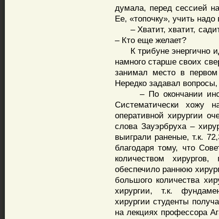
думала, перед сессией на
Ее, «топочку», учить надо
– Хватит, хватит, садите
– Кто еще желает?
К трибуне энергично иде
намного старше своих све
занимал место в первом
Нередко задавал вопросы,
– По окончании инстит
Систематически хожу н
оперативной хирургии оч
слова Зауэрбруха – хиру
выиграли раненые, т.к. 7
благодаря тому, что Сов
количеством хирургов,
обеспечило раннюю хирур
большого количества хир
хирургии, т.к. фундам
хирургии студенты получа
на лекциях профессора А