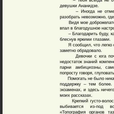
– Тебя всегда не отм
девушки Ананидзе.
– Иногда не отмечают
разобрать невозможно, где
Видя мое доброжелатель
впал в благодушное настр
– Благодарить буду, как
блеснув яркими глазами.
Я сообщил, что легко об
заметно обрадовало.
Девочки с юга почти 
недостаток знаний компен
парни амбициозны, само
попросту говоря, глуповат
Помогать не было никако
поддержку – тем более.
экзаменах, и здесь ничег
моих рассказах.
Крепкий густо-волосаты
выбивается из-под во
«Топография органов та