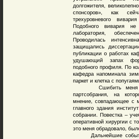
долгожителя, великолепно
спонсоров», как сейч
трехуровневого вивари
Подобного вивария не
лаборатория, обеспеч
Проводилась интенсивна
защищались диссертации
публикации о работах ка
удушающий запах фор
подобного профиля. По ко
кафедра напоминала зим
паркет и клетка с попугая
Сшибить меня можн
партсобрания, на кото
мнение, совпадающее с 
главного здания институ
собрании. Повестка – уче
оперативной хирургии с т
это меня обрадовало, был
Дальнейшие события 