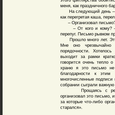
этого фиглярства обойтис
меня, как праздничного ба
На следующий день – выз
как перегретая каша, перел
– Организовал письмо? 
– От кого и кому? – 
перепуг. Письмо рывком пр
Прошло много лет. Это 
Мне оно чрезвычайно д
порядочности. Хотелось
выходит за рамки кратк
говорится очень тепло 
храню я это письмо не
благодарности к этим
многочисленные подписи 
собрании сыграли важную 
Прощаясь с ректоро
организовал это письмо, и
за которые что-либо орга
старался».