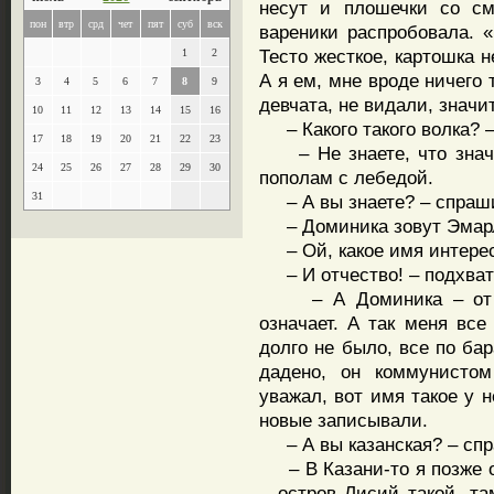
несут и плошечки со см
пон
втр
срд
чет
пят
суб
вск
вареники распробовала. «
Тесто жесткое, картошка н
1
2
А я ем, мне вроде ничего 
3
4
5
6
7
8
9
девчата, не видали, значи
10
11
12
13
14
15
16
– Какого такого волка? 
17
18
19
20
21
22
23
– Не знаете, что значи
24
25
26
27
28
29
30
пополам с лебедой.
31
– А вы знаете? – спрашив
– Доминика зовут Эмарл
– Ой, какое имя интерес
– И отчество! – подхват
– А Доминика – от по
означает. А так меня все
долго не было, все по ба
дадено, он коммунисто
уважал, вот имя такое у н
новые записывали.
– А вы казанская? – сп
– В Казани-то я позже о
– остров Лисий такой, та