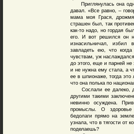
Приглянулась она одном
давал. «Все равно, – гово
мама моя Грася, дрожмя
страшен был, так противен
как-то надо, но гордая бы
его. И вот решился он 
изнасильничал, избил 
завладеть ею, что когд
чувствам, уж наслаждался
до этого, еще и парней не
и не нужна ему стала, а 
ее в шпионаже, тогда это
что она полька по национа
Сослали ее далеко, дол
другими такими заключен
невинно осуждена. При
промыслы. О здоровье
бедолаги прямо на земле
узнала, что в тягости от к
поделаешь?