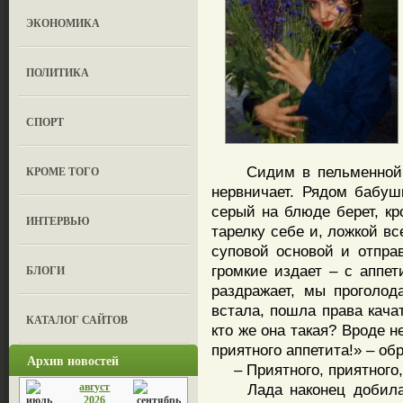
ЭКОНОМИКА
ПОЛИТИКА
СПОРТ
Сидим в пельменной, за
КРОМЕ ТОГО
нервничает. Рядом бабуш
серый на блюде берет, к
ИНТЕРВЬЮ
тарелку себе и, ложкой в
суповой основой и отправ
громкие издает – с аппет
БЛОГИ
раздражает, мы проголод
встала, пошла права кача
КАТАЛОГ САЙТОВ
кто же она такая? Вроде н
приятного аппетита!» – об
Архив новостей
– Приятного, приятного, 
август
Лада наконец добилась
2026