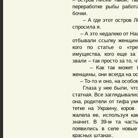
переработке рыбы работ
бочки.
– А где этот остров Ли
спросила я.
– А это недалеко от Нах
отбывали ссылку женщины
кого по статье о «тре
имущества, кого еще за
звали – так просто за то, 
– Как так может быть
женщины, они всегда на о
– То-то и оно, на особом
Глаза у нее были, что 
статная. Все заглядывалис
она, родители от тифа ум
тетке на Украину, коров
жалела ее, используя к
значит. В 39-м та част
появились в селе новые
красных штанах.