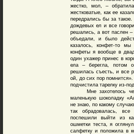
жестко, мол, – обратил
жестковатые, как ее казал
передрались бы за такое.
дождевых ел и все говори
решались, а вот паслен –
объедали, и было дейст
казалось, конфет-то мы
конфеты я вообще в двад
один ухажер принес в кор
ела – берегла, потом о
решилась съесть, и все р
ой, до сих пор помнится»
подчистила тарелку из-под
Мне захотелось чем-т
маленькую шоколадку «Ал
не знаю, по какому случа
так обрадовалась, вс
поспешили выйти из ка
ошметки теста, я огляну
салфетку и положила в ко