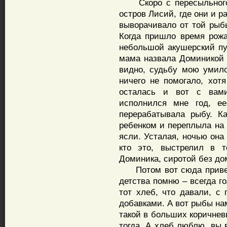
Скоро с пересыльного п
остров Лисий, где они и р
выворачивало от той рыб
Когда пришло время рожа
небольшой акушерский пун
мама назвала Доминикой 
видно, судьбу мою умило
ничего не помогало, хотя
осталась и вот с вами
исполнился мне год, ее
перерабатывала рыбу. Ка
ребенком и переплыла на 
ясли. Усталая, ночью она
кто это, выстрелил в т
Доминика, сиротой без до
Потом вот сюда привезл
детства помню – всегда г
тот хлеб, что давали, с
добавками. А вот рыбы на
такой в больших коричнев
тогда. А хлеб люблю, вы 