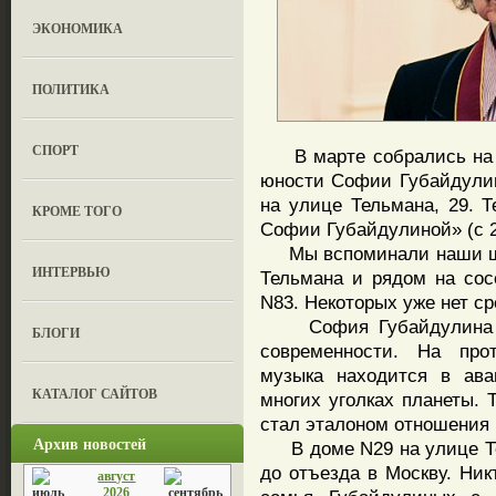
ЭКОНОМИКА
ПОЛИТИКА
СПОРТ
В марте собрались на д
юности Софии Губайдулин
на улице Тельмана, 29. 
КРОМЕ ТОГО
Софии Губайдулиной» (с 20
Мы вспоминали наши шко
ИНТЕРВЬЮ
Тельмана и рядом на сос
N83. Некоторых уже нет ср
София Губайдулина – 
БЛОГИ
современности. На про
музыка находится в ава
КАТАЛОГ САЙТОВ
многих уголках планеты. 
стал эталоном отношения к
Архив новостей
В доме N29 на улице Тел
до отъезда в Москву. Ник
август
2026