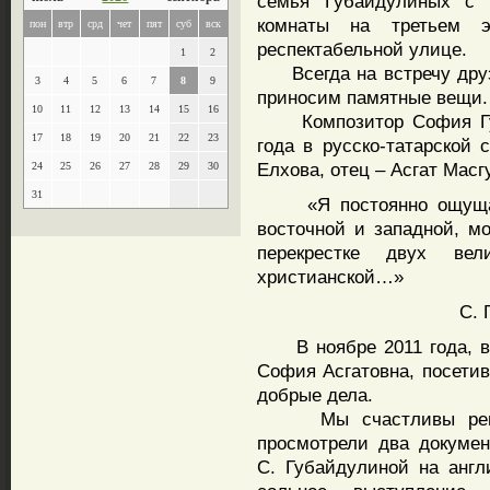
семья Губайдулиных с 
комнаты на третьем э
пон
втр
срд
чет
пят
суб
вск
респектабельной улице.
1
2
Всегда на встречу друз
3
4
5
6
7
8
9
приносим памятные вещи
10
11
12
13
14
15
16
Композитор София Губа
17
18
19
20
21
22
23
года в русско-татарской
Елхова, отец – Асгат Масг
24
25
26
27
28
29
30
31
«Я постоянно ощущаю с
восточной и западной, мо
перекрестке двух вел
христианской…»
С. Гу
В ноябре 2011 года, в г
София Асгатовна, посетив
добрые дела.
Мы счастливы регуля
просмотрели два докумен
С. Губайдулиной на анг