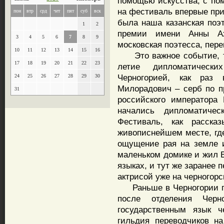
помощью искусства, с пом
на фестиваль впервые при
пон
втр
срд
чет
пят
суб
вск
была наша казанская поэ
1
2
премии имени Анны Ах
3
4
5
6
7
8
9
московская поэтесса, пер
10
11
12
13
14
15
16
Это важное событие, так
17
18
19
20
21
22
23
летие дипломатичес
Черногорией, как раз
24
25
26
27
28
29
30
Милорадович – серб по 
31
российского императора
начались дипломатиче
Фестиваль, как расска
живописнейшем месте, где
ощущение рая на земле 
маленьком домике и жил В
языках, и тут же заранее
актрисой уже на черногорс
Раньше в Черногории го
после отделения Чер
государственным язык ч
гильдия переводчиков на