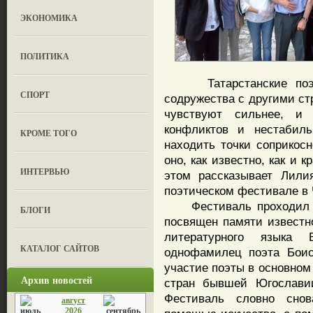
ЭКОНОМИКА
ПОЛИТИКА
Татарстанские поэты 
СПОРТ
содружества с другими ст
чувствуют сильнее, и
конфликтов и нестабиль
КРОМЕ ТОГО
находить точки соприкосн
оно, как известно, как и 
ИНТЕРВЬЮ
этом рассказывает Лили
поэтическом фестивале в 
Фестиваль проходил в 
БЛОГИ
посвящен памяти известно
литературного языка 
КАТАЛОГ САЙТОВ
однофамилец поэта Боис
участие поэты в основном 
Архив новостей
стран бывшей Югославии
Фестиваль словно сно
август
2026