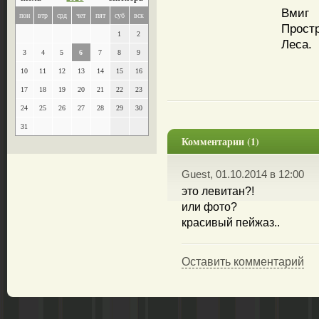
Вмиг
пон
втр
срд
чет
пят
суб
вск
Прост
1
2
Леса.
3
4
5
6
7
8
9
10
11
12
13
14
15
16
17
18
19
20
21
22
23
24
25
26
27
28
29
30
31
Комментарии (1)
Guest, 01.10.2014 в 12:00
это левитан?!
или фото?
красивый пейжаз..
Оставить комментарий