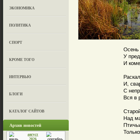
ЭКОНОМИКА
ПОЛИТИКА
СПОРТ
Осень
У пре
КРОМЕ ТОГО
И ком
яб
Раскал
ИНТЕРВЬЮ
И, сва
С неп
БЛОГИ
Вся в 
соб
Старой
КАТАЛОГ САЙТОВ
Над м
Архив новостей
Птичь
Только
август
сло
2026