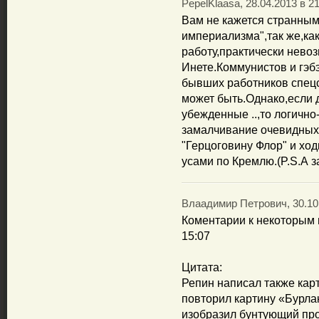
PepelKlaasa, 28.04.2013 в 2
Вам не кажется странным
империализма",так же,к
работу,практически нево
Инете.Коммунистов и гэб
бывших работников спецс
может быть.Однако,если д
убежденные ..,то логично
замалчивание очевидных ф
"Герцоговину Флор" и хо
усами по Кремлю.(P.S.А з
Влаадимир Петрович, 30.10.
Коментарии к некоторым 
15:07
Цитата:
Репин написал также кар
повторил картину «Бурлак
изобразил бунтующий про