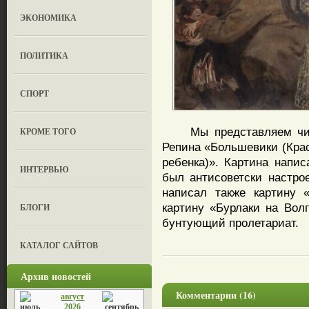
ЭКОНОМИКА
ПОЛИТИКА
СПОРТ
Мы представляем чита
КРОМЕ ТОГО
Репина «Большевики (Кра
ребенка)». Картина напис
ИНТЕРВЬЮ
был антисоветски настро
написал также картину 
картину «Бурлаки на Волг
БЛОГИ
бунтующий пролетариат.
КАТАЛОГ САЙТОВ
Архив новостей
Комментарии (16)
август
2026