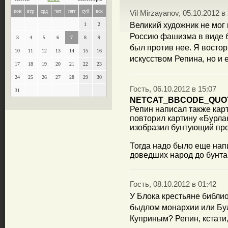
пон
втр
срд
чет
пят
суб
вск
Vil Mirzayanov, 05.10.2012 в
Великий художник не мог
1
2
Россию фашизма в виде 
3
4
5
6
7
8
9
был против нее. Я восто
10
11
12
13
14
15
16
искусством Репина, но и 
17
18
19
20
21
22
23
24
25
26
27
28
29
30
Гость, 06.10.2012 в 15:07
31
NETCAT_BBCODE_QUO
Репин написал также кар
повторил картину «Бурлак
изобразил бунтующий про
Тогда надо было еще нап
доведших народ до бунта
Гость, 08.10.2012 в 01:42
У Блока крестьяне библио
быдлом монархии или Бул
Куприным? Репин, кстати,