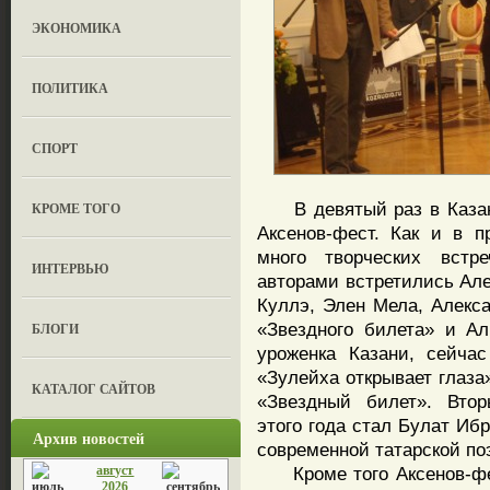
ЭКОНОМИКА
ПОЛИТИКА
СПОРТ
В девятый раз в Казан
КРОМЕ ТОГО
Аксенов-фест. Как и в 
много творческих встр
ИНТЕРВЬЮ
авторами встретились Але
Куллэ, Элен Мела, Алекс
«Звездного билета» и Ал
БЛОГИ
уроженка Казани, сейча
«Зулейха открывает глаза
КАТАЛОГ САЙТОВ
«Звездный билет». Втор
этого года стал Булат Иб
Архив новостей
современной татарской по
август
Кроме того Аксенов-фест
2026