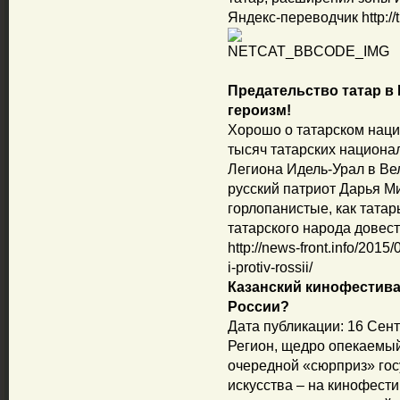
Яндекс-переводчик http://t
Предательство татар в
героизм!
Хорошо о татарском наци
тысяч татарских национа
Легиона Идель-Урал в Ве
русский патриот Дарья Ми
горлопанистые, как тата
татарского народа довест
http://news-front.info/2015/
i-protiv-rossii/
Казанский кинофестива
России?
Дата публикации: 16 Сент
Регион, щедро опекаемы
очередной «сюрприз» госу
искусства – на кинофест