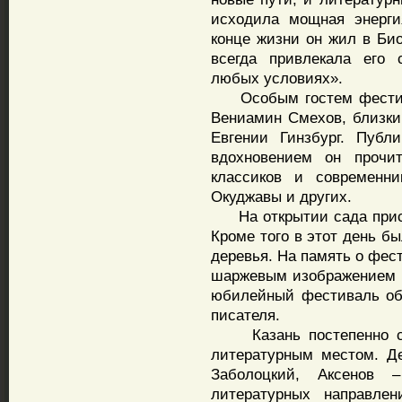
исходила мощная энерги
конце жизни он жил в Био
всегда привлекала его 
любых условиях».
Особым гостем фестивал
Вениамин Смехов, близки
Евгении Гинзбург. Публ
вдохновением он прочи
классиков и современни
Окуджавы и других.
На открытии сада прису
Кроме того в этот день б
деревья. На память о фес
шаржевым изображением 
юбилейный фестиваль об
писателя.
Казань постепенно ста
литературным местом. Де
Заболоцкий, Аксенов 
литературных направле