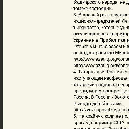
башкирского народа, не д
том же состоянии.
3. В полный рост началас
национал-предателей Лег
тысяч татар, которые уби
оккупированных территори
Украине и в Прибалтике 
Это же мы наблюдаем и в 
он под патронатом Минни
http://www.azatliq.org/cont
http://www.azatliq.org/cont
4. Татаризация России ес
наступающей неофеодаль
татарский национал-сепа
предыдущем номере. Цель
России. В России - Золот
Выводы делайте сами.
http://zvezdapovolzhya.ru/
5. На крайняк, коли не по
врагам, например США, н
Ахметов пишет: "Китайцы