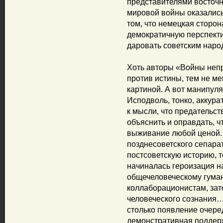
представителями восточн
мировой войны оказались
том, что немецкая сторон
демократичную перспекти
даровать советским нар
Хоть авторы «Войны неп
против истины, тем не м
картиной. А вот манипул
Исподволь, тонко, аккура
к мысли, что предательст
объяснить и оправдать, 
выживание любой ценой.
позднесоветского сепара
постсоветскую историю, 
начиналась героизация н
общечеловеческому гума
коллаборационистам, зат
человеческого сознания…
столько появление очере
демонстративная поддерж