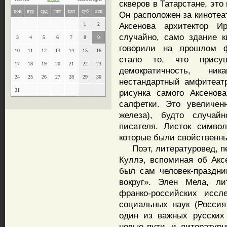
скверов в Татарстане, это
пон
втр
срд
чет
пят
суб
вск
Он расположен за кинотеа
Аксенова архитектор И
1
2
случайно, само здание к
3
4
5
6
7
8
9
говорили на прошлом 
10
11
12
13
14
15
16
стало то, что прису
17
18
19
20
21
22
23
демократичность, н
24
25
26
27
28
29
30
нестандартный амфитеат
31
рисунка самого Аксенов
салфетки. Это увеличен
железа), будто случай
писателя. Листок симво
которые были свойственн
Поэт, литературовед, пе
Куллэ, вспоминая об Акс
был сам человек-праздни
вокруг». Элен Мела, ли
франко-российских иссл
социальных наук (Россия
один из важных русских
новые пути, и литературн