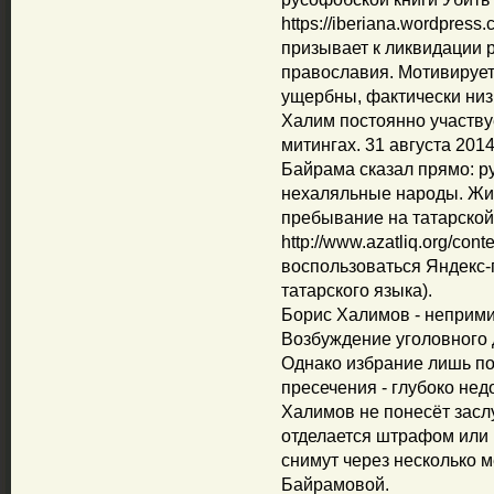
https://iberiana.wordpres
призывает к ликвидации р
православия. Мотивирует 
ущербны, фактически низ
Халим постоянно участву
митингах. 31 августа 201
Байрама сказал прямо: ру
нехаляльные народы. Жит
пребывание на татарской
http://www.azatliq.org/con
воспользоваться Яндекс-
татарского языка).
Борис Халимов - неприми
Возбуждение уголовного 
Однако избрание лишь по
пресечения - глубоко нед
Халимов не понесёт засл
отделается штрафом или 
снимут через несколько м
Байрамовой.