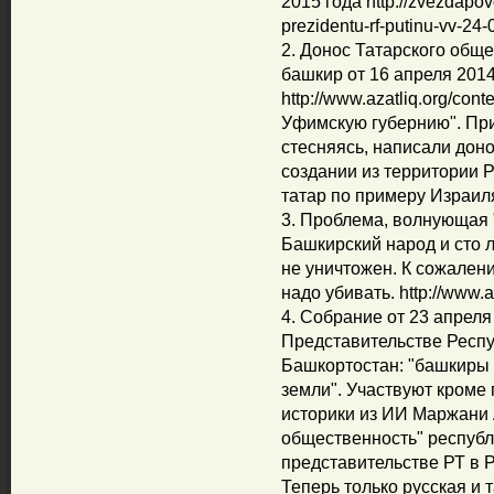
2015 года http://zvezdapov
prezidentu-rf-putinu-vv-24
2. Донос Татарского общ
башкир от 16 апреля 2014
http://www.azatliq.org/con
Уфимскую губернию". При
стесняясь, написали доно
создании из территории Р
татар по примеру Израиля
3. Проблема, волнующая 
Башкирский народ и сто ле
не уничтожен. К сожалени
надо убивать. http://www.az
4. Собрание от 23 апреля
Представительстве Респу
Башкортостан: "башкиры 
земли". Участвуют кроме 
историки из ИИ Маржани 
общественность" республ
представительстве РТ в 
Теперь только русская и 