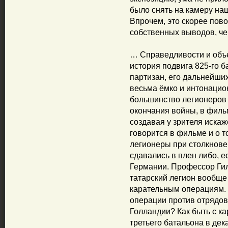
было снять на камеру на
Впрочем, это скорее пов
собственных выводов, ч
… Справедливости и объе
история подвига 825-го 
партизан, его дальнейши
весьма ёмко и интонацион
большинство легионеров 
окончания войны, в филь
создавая у зрителя иска
говорится в фильме и о т
легионеры при столкнов
сдавались в плен либо, е
Германии. Профессор Гил
татарский легион вообще
карательным операциям. 
операции против отрядов
Голландии? Как быть с к
третьего батальона в дек