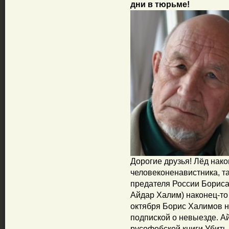
дни в тюрьме!
Дорогие друзья! Лёд нако
человеконенавистника, т
предателя России Бориса
Айдар Халим) наконец-то
октября Борис Халимов 
подпиской о невыезде. А
русофобской книги Убить 