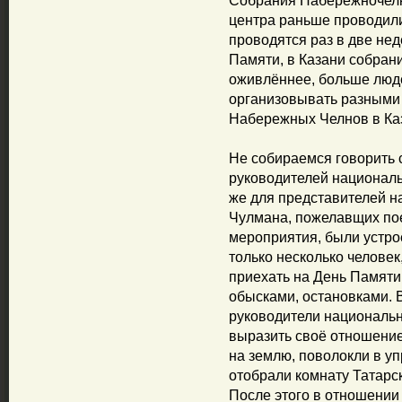
Собрания Набережночелн
центра раньше проводил
проводятся раз в две нед
Памяти, в Казани собран
оживлённее, больше люд
организовывать разными п
Набережных Челнов в Ка
Не собираемся говорить 
руководителей националь
же для представителей н
Чулмана, пожелавщих пое
мероприятия, были устро
только несколько человек
приехать на День Памяти
обысками, остановками. 
руководители национальн
выразить своё отношение
на землю, поволокли в у
отобрали комнату Татарс
После этого в отношении