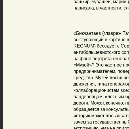
башкир, чувашей, марийц
написала, в частности, с
«Бикчантаев (главреж Тат
выступающий в картине в
REGNUM) беседует с Сер
антибольшевистского соп
на фоне портрета генерал
«Музей»? Это частное пр
предпринимателем, повер
средства. Музей посвящ
движения, типа генералов
коллаборационистам всех
бандеровцам, «лесным б
дороги. Может, конечно, 
обращается за консульта
историк может пользоват
зачем за государственны
экспозицию, ума не прило