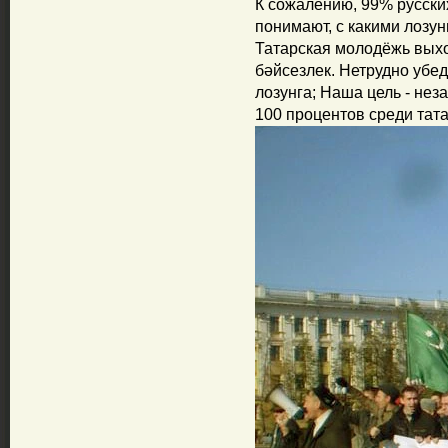
К сожалению, 99% русских
понимают, с какими лозу
Татарская молодёжь выхо
бәйсезлек. Нетрудно убед
лозунга; Наша цель - нез
100 процентов среди тат