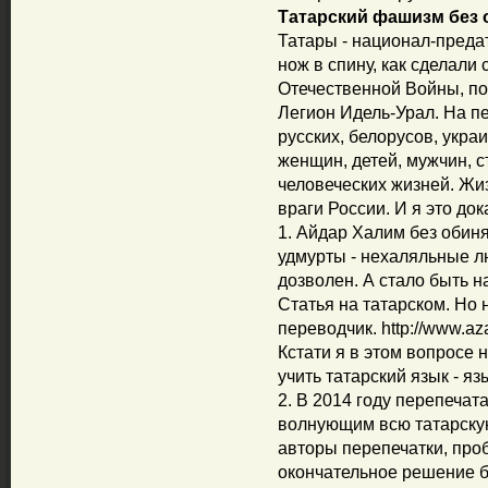
Татарский фашизм без 
Татары - национал-предат
нож в спину, как сделали 
Отечественной Войны, по
Легион Идель-Урал. На п
русских, белорусов, укра
женщин, детей, мужчин, с
человеческих жизней. Жиз
враги России. И я это док
1. Айдар Халим без обиня
удмурты - нехаляльные л
дозволен. А стало быть на
Статья на татарском. Но 
переводчик. http://www.aza
Кстати я в этом вопросе 
учить татарский язык - яз
2. В 2014 году перепечат
волнующим всю татарскую
авторы перепечатки, проб
окончательное решение б