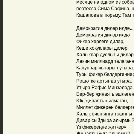
месяце на одном из собр
поэтесса Сима Сафина, 
Кашапова в тюрьму. Там т
Демократия диләр илдә...
Демократия диләр илдә
Фикер хөрлеге диләр,
Кеше хокуклары диләр,
Халыклар дуслыгы диләр
Ләкин миллиард талаган
Кануннар чыгарып утыра.
Туры фикер белдергәннә
Рәшәткә артында утыра.
Утыра Рәфис Минзәләдә
Бер-бер җинаять эшләгә
Юк, җинаять кылмаган,
Милләт фикерен белдерг
Халык өчен янган җанны
Дивар сыйдыра алырмы
Үз фикереңне җиткерү
Җинаять була алырмы?