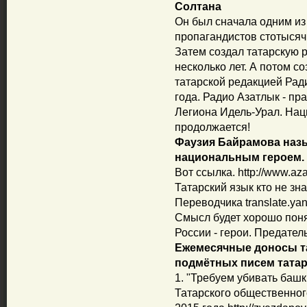
Солтана
Он был сначала одним из
пропагандистов стотысяч
Затем создал татарскую 
несколько лет. А потом с
татарской редакцией Рад
года. Радио Азатлык - пр
Легиона Идель-Урал. Нац
продолжается!
Фаузия Байрамова наз
национальным героем.
Вот ссылка. http://www.azat
Татарский язык кто не зн
Переводчика translate.yand
Смысл будет хорошо поня
России - герои. Предатель
Ежемесячные доносы та
подмётных писем татар.
1. "Требуем убивать башк
Татарского общественног