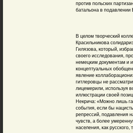
против польских партизан
батальона в подавлении
В целом творческий колл
Красильникова солидари
Гилязова, который, избр
своего исследования, про
немецким документам и и
концептуальных обобщени
явление коллаборационизм
гитлеровцы не рассматри
лицемерили, используя в
иллюстрации своей позици
Некрича: «Можно лишь га
события, если бы нацист
репрессий, подавления н
чувств, а более умеренн
населения, как русского, 