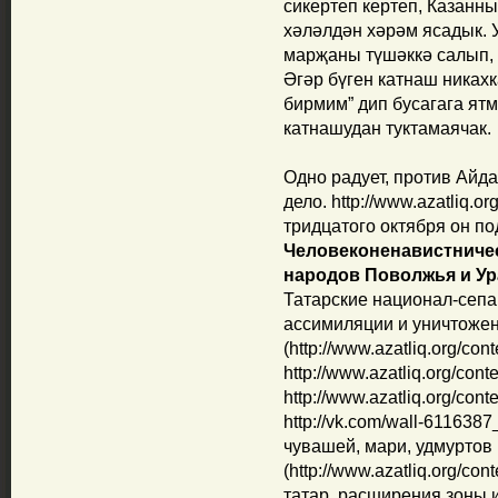
сикертеп кертеп, Казанны
хәләлдән хәрәм ясадык. 
марҗаны түшәккә салып, 
Әгәр бүген катнаш никах
бирмим” дип бусагага ятм
катнашудан туктамаячак.
Одно радует, против Айд
дело. http://www.azatliq.or
тридцатого октября он по
Человеконенавистниче
народов Поволжья и Ур
Татарские национал-сепа
ассимиляции и уничтоже
(http://www.azatliq.org/con
http://www.azatliq.org/cont
http://www.azatliq.org/cont
http://vk.com/wall-611638
чувашей, мари, удмуртов
(http://www.azatliq.org/con
татар, расширения зоны их