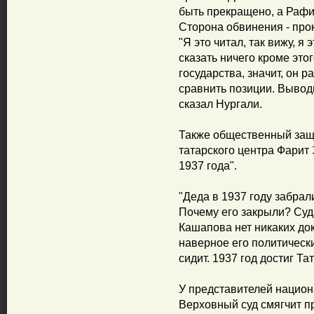
быть прекращено, а Рафи
Сторона обвинения - прок
"Я это читал, так вижу, я
сказать ничего кроме это
государства, значит, он р
сравнить позиции. Выводы
сказал Нургали.
Также общественный защ
татарского центра Фарит
1937 года".
"Деда в 1937 году забрал
Почему его закрыли? Суд
Кашапова нет никаких док
наверное его политическ
сидит. 1937 год достиг Тат
У представителей национ
Верховный суд смягчит п