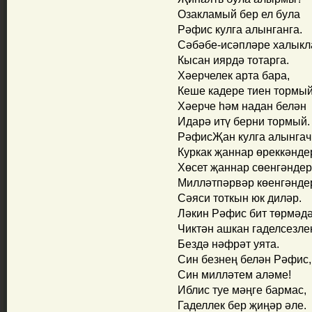
Озакламый бер ел була
Рәфис кулга алынганга.
Сәбәбе-исәпләре халык
Кысан иярдә тотарга.
Хәерчелек арта бара,
Кеше кадере тиен тормый
Хәерче һәм надан белән
Идарә итү берни тормый.
РәфисҖан кулга алынгач
Куркак җаннар өреккәнде
Хөсет җаннар сөенгәндер
Милләтпәрвәр көенгәнде
Сәяси тоткын юк диләр.
Ләкин Рәфис бит төрмәдә
Чиктән ашкан гаделсезле
Бездә нәфрәт уята.
Син безнең белән Рәфис,
Син милләтем аләме!
Иблис туе мәңге бармас,
Гаделлек бер җиңәр әле.