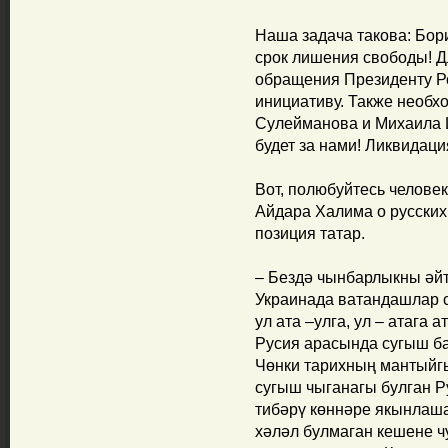
Наша задача такова: Бор
срок лишения свободы! Дл
обращения Президенту Р
инициативу. Также необх
Сулейманова и Михаила 
будет за нами! Ликвидация
Вот, полюбуйтесь челов
Айдара Халима о русских,
позиция татар.
– Бездә чынбарлыкны әйтү
Украинада ватандашлар
ул ата –улга, ул – атага 
Русия арасында сугыш ба
Чөнки тарихның мантыйгы
сугыш чыганагы булган Р
тибәрү көннәре якынлаша
хәләл булмаган кешене ч