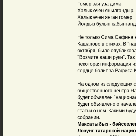
Гомер зая уза димә,
Халык өчен янылгандыр.
Халык өчен янган гомер
Йолдыз булып кабынганд
Не только Сима Сафина 
Кашапове в стихах. В "на
октября, было опубликов
"Возмите ваши руки". Та
некоторая информация и
сердце болит за Рафиса 
На одном из следующих с
общественного центра Н
будет объявлен "национа
будет объявлено о начале
статьи о нём. Какими буду
собрании.
Максатыбыз - бәйсезлек
Лозунг татарской наци