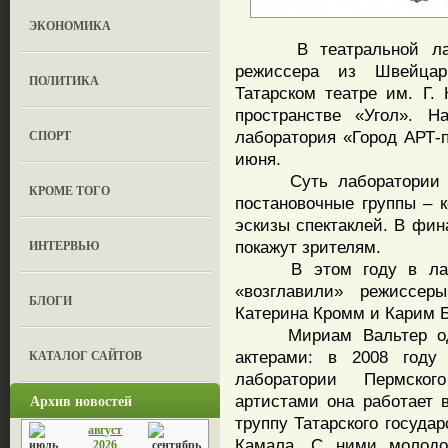
ЭКОНОМИКА
В театральной лабора
режиссера из Швейцар
ПОЛИТИКА
Татарском театре им. Г.
пространстве «Угол». Н
СПОРТ
лаборатория «Город АРТ-п
июня.
Суть лаборатории ост
КРОМЕ ТОГО
постановочные группы – 
эскизы спектаклей. В фин
ИНТЕРВЬЮ
покажут зрителям.
В этом году в лабора
«возглавили» режиссе
БЛОГИ
Катерина Кромм и Карим 
Мириам Вальтер одна
КАТАЛОГ САЙТОВ
актерами: в 2008 году
лаборатории Пермског
Архив новостей
артистами она работает
труппу Татарского государ
август
Камала. С ними молодо
2026