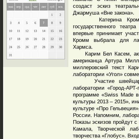
создаст эскиз театрал
пон
втр
срд
чет
пят
суб
вск
Джармуша «Вне закона».
1
2
Катерина Кромм раб
3
4
5
6
7
8
9
государственного театра
10
11
12
13
14
15
16
впервые принимает участ
Кромм выбрала для ла
17
18
19
20
21
22
23
Хармса.
24
25
26
27
28
29
30
Карим Бел Касем, актер
31
американца Артура Милл
миллеровский текст Кар
лаборатории «Угол» совме
Участие швейцарски
лаборатории «Город-АРТ-
программе «Swiss Made 
культуры 2013 – 2015», и
культуре «Про Гельвеция»
России. Напомним, лабора
Показы эскизов пройдут с 
Камала, Творческой лаб
творчества «Глобус». Вхо