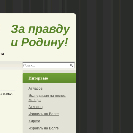
За правду
и Родину!
ета
Интервью
Атласов
-960-062-
Экспедиция на полюс
холода
Атласов
Израиль на Волге
Хирург
Израиль на Волге