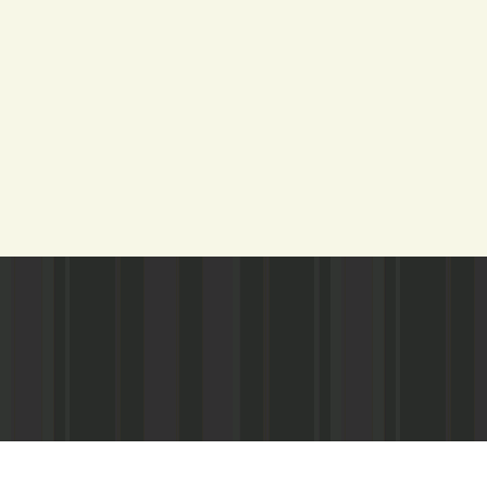
Адрес редакции:
Газета зарегистариорвана Министе