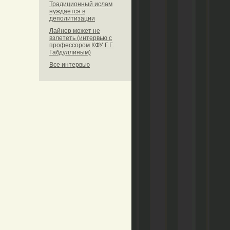
Традиционный ислам
нуждается в
деполитизации
Лайнер может не
взлететь (интервью с
профессором КФУ Г.Г.
Габдуллиным)
Все интервью