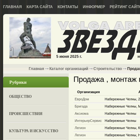
ГЛАВНАЯ
КАРТА САЙТА
КОНТАКТЫ
ИНФОРМЕР
РЕЙТИНГ САЙТ
5 июня 2025 г.
н
Главная
Каталог организаций
Строительство
Продаж
Продажа , монтаж 
Рубрики
Организация
ОБЩЕСТВО
ЕвроДом
Набережные Челны, 2 
Бригада
Набережные Челны, М
ПРОИСШЕСТВИЯ
Аксиома
Набережные Челны
ИнтерьерСервис
Набережные Челны
Легион
Набережные Челны, К
КУЛЬТУРА И ИСКУССТВО
Легион
Набережные Челны, Н