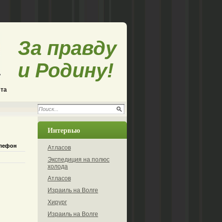
За правду
и Родину!
ета
Интервью
лефон
Атласов
Экспедиция на полюс
холода
Атласов
Израиль на Волге
Хирург
Израиль на Волге