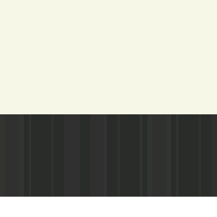
Адрес редакции:
Газета зарегистариорвана Министе