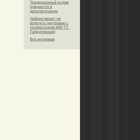
Традиционный ислам
нуждается в
деполитизации
Лайнер может не
взлететь (интервью с
профессором КФУ Г.Г.
Габдуллиным)
Все интервью