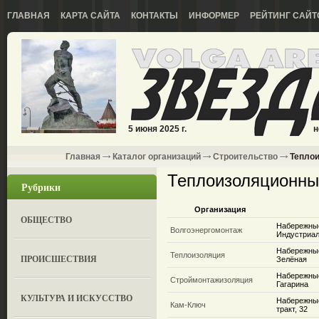
ГЛАВНАЯ
КАРТА САЙТА
КОНТАКТЫ
ИНФОРМЕР
РЕЙТИНГ САЙТ
5 июня 2025 г.
н
Главная
Каталог организаций
Строительство
Теплои
Теплоизоляционны
Рубрики
Организация
ОБЩЕСТВО
Набережны
Волгоэнергомонтаж
Индустриал
Набережные
Теплоизоляция
ПРОИСШЕСТВИЯ
Зелёная
Набережные
Строймонтажизоляция
Гагарина
КУЛЬТУРА И ИСКУССТВО
Набережные
Кам-Ключ
тракт, 32