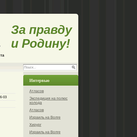
За правду
и Родину!
ета
Интервью
Атласов
96-03
Экспедиция на полюс
холода
Атласов
Израиль на Волге
Хирург
Израиль на Волге