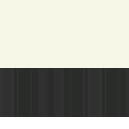
Адрес редакции:
Газета зарегистариорвана Министе