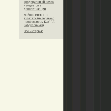
Традиционный ислам
нуждается в
деполитизации
Лайнер может не
взлететь (интервью с
профессором КФУ Г.Г.
Габдуллиным)
Все интервью