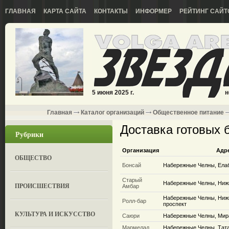
ГЛАВНАЯ
КАРТА САЙТА
КОНТАКТЫ
ИНФОРМЕР
РЕЙТИНГ САЙТ
5 июня 2025 г.
н
Главная
Каталог организаций
Общественное питание
Доставка готовых 
Рубрики
Организация
Адр
ОБЩЕСТВО
Бонсай
Набережные Челны, Ела
Старый
Набережные Челны, Ниж
ПРОИСШЕСТВИЯ
Амбар
Набережные Челны, Ниж
Ролл-бар
проспект
КУЛЬТУРА И ИСКУССТВО
Саюри
Набережные Челны, Мира
Мармелад
Набережные Челны, Татар