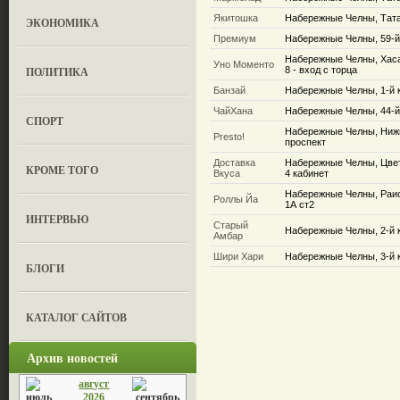
Якитошка
Набережные Челны, Татар
ЭКОНОМИКА
Премиум
Набережные Челны, 59-й
Набережные Челны, Хаса
Уно Моменто
ПОЛИТИКА
8 - вход с торца
Банзай
Набережные Челны, 1-й 
ЧайХана
Набережные Челны, 44-й 
СПОРТ
Набережные Челны, Ниж
Presto!
проспект
Доставка
Набережные Челны, Цвет
КРОМЕ ТОГО
Вкуса
4 кабинет
Набережные Челны, Раис
Роллы Йа
1А ст2
ИНТЕРВЬЮ
Старый
Набережные Челны, 2-й 
Амбар
Шири Хари
Набережные Челны, 3-й 
БЛОГИ
КАТАЛОГ САЙТОВ
Архив новостей
август
2026