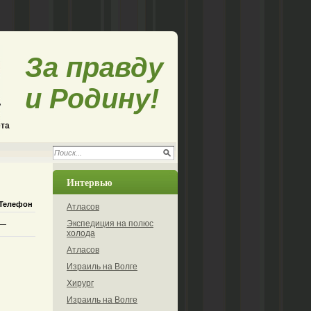
За правду
и Родину!
ета
Интервью
Телефон
Атласов
Экспедиция на полюс
—
холода
Атласов
Израиль на Волге
Хирург
Израиль на Волге