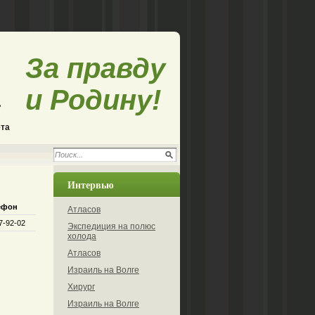
За правду
и Родину!
ета
Интервью
ефон
Атласов
7-92-02
Экспедиция на полюс
холода
Атласов
Израиль на Волге
Хирург
Израиль на Волге