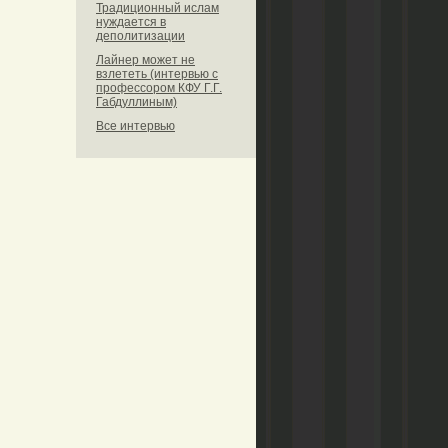
Традиционный ислам
нуждается в
деполитизации
Лайнер может не
взлететь (интервью с
профессором КФУ Г.Г.
Габдуллиным)
Все интервью