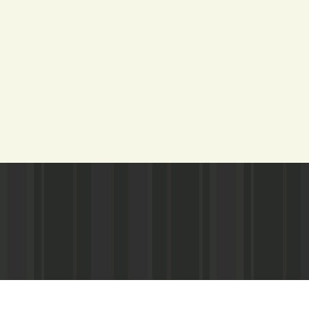
Адрес редакции:
Газета зарегистариорвана Министе