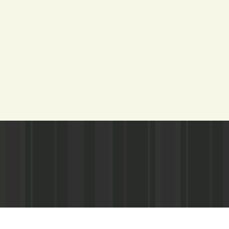
Адрес редакции:
Газета зарегистариорвана Министе