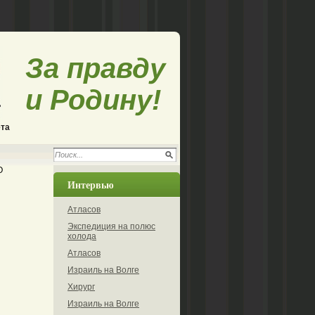
За правду
и Родину!
ета
О
Интервью
Атласов
Экспедиция на полюс
холода
Атласов
Израиль на Волге
Хирург
Израиль на Волге