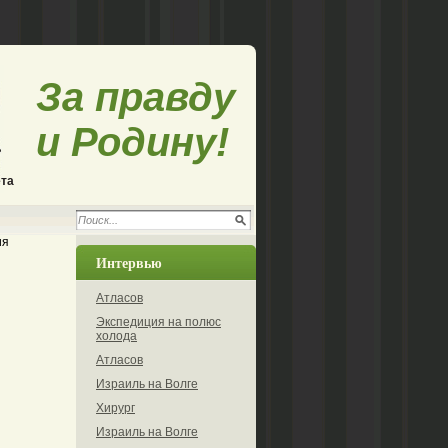
За правду
и Родину!
ета
ия
Интервью
Атласов
Экспедиция на полюс
холода
Атласов
Израиль на Волге
Хирург
Израиль на Волге