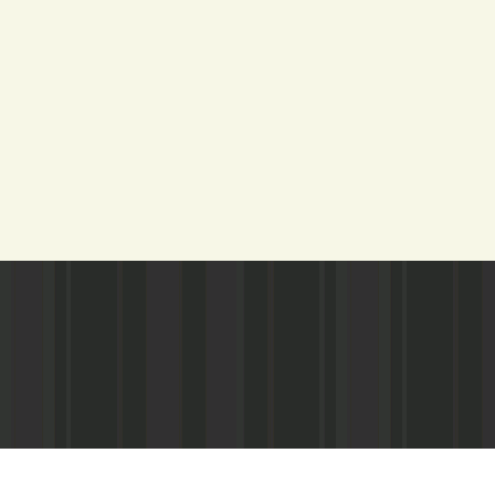
Адрес редакции:
Газета зарегистариорвана Министе