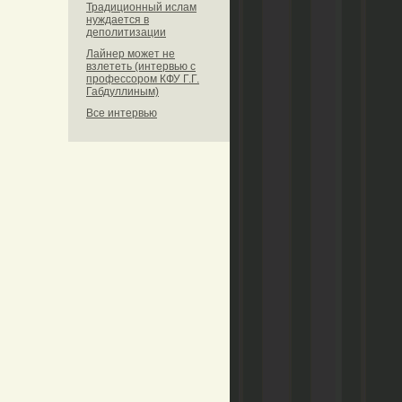
Традиционный ислам
нуждается в
деполитизации
Лайнер может не
взлететь (интервью с
профессором КФУ Г.Г.
Габдуллиным)
Все интервью