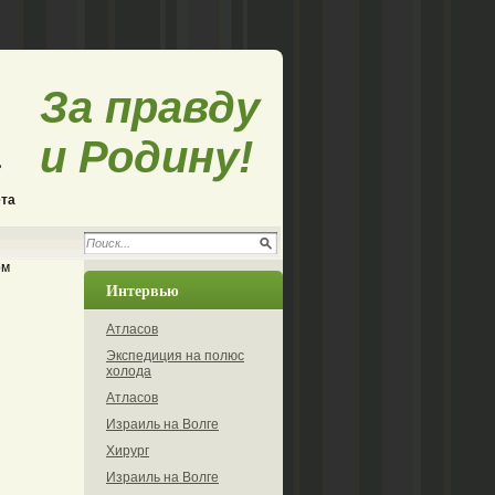
За правду
и Родину!
ета
ом
Интервью
Атласов
Экспедиция на полюс
холода
Атласов
Израиль на Волге
Хирург
Израиль на Волге