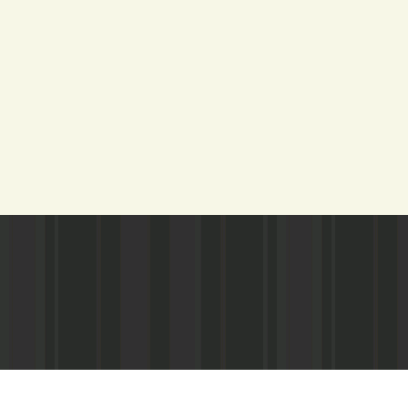
Адрес редакции:
Газета зарегистариорвана Министе