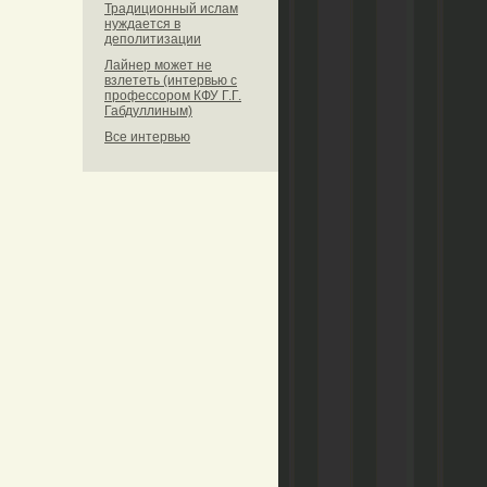
Традиционный ислам
нуждается в
деполитизации
Лайнер может не
взлететь (интервью с
профессором КФУ Г.Г.
Габдуллиным)
Все интервью