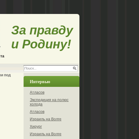
За правду
и Родину!
ета
ли под
Интервью
Атласов
Экспедиция на полюс
холода
Атласов
Израиль на Волге
Хирург
Израиль на Волге