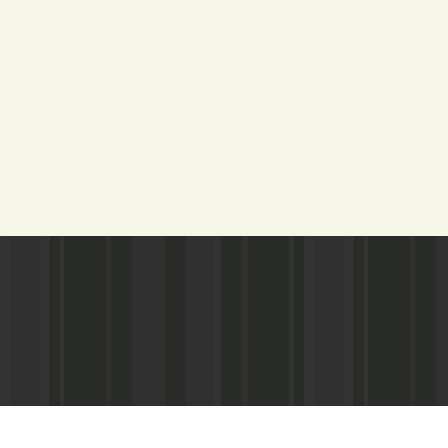
Адрес редакции:
Газета зарегистариорвана Министе