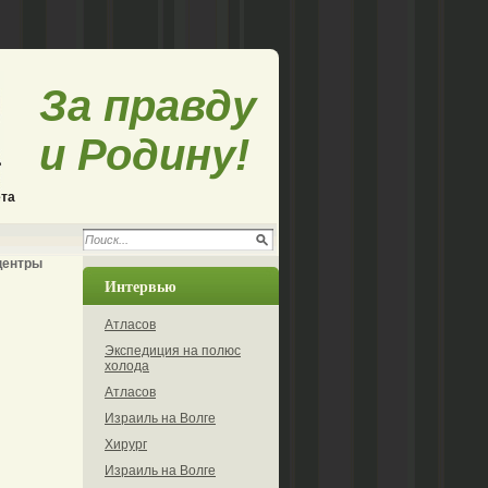
За правду
и Родину!
ета
центры
Интервью
Атласов
Экспедиция на полюс
холода
Атласов
Израиль на Волге
Хирург
Израиль на Волге