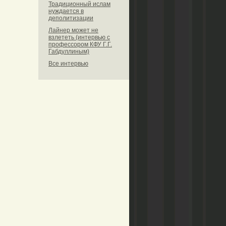
Традиционный ислам
нуждается в
деполитизации
Лайнер может не
взлететь (интервью с
профессором КФУ Г.Г.
Габдуллиным)
Все интервью