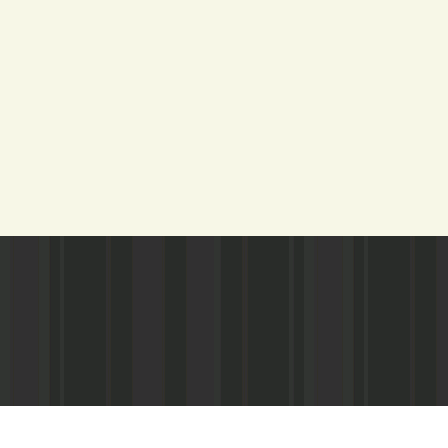
Адрес редакции:
Газета зарегистариорвана Министе