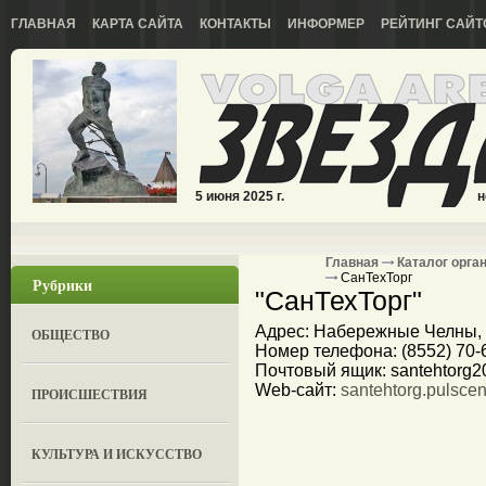
ГЛАВНАЯ
КАРТА САЙТА
КОНТАКТЫ
ИНФОРМЕР
РЕЙТИНГ САЙТ
5 июня 2025 г.
н
Главная
Каталог орга
СанТехТорг
Рубрики
"СанТехТорг"
Адрес: Набережные Челны, 
ОБЩЕСТВО
Номер телефона: (8552) 70-6
Почтовый ящик: santehtorg2
Web-сайт:
santehtorg.pulscen
ПРОИСШЕСТВИЯ
КУЛЬТУРА И ИСКУССТВО