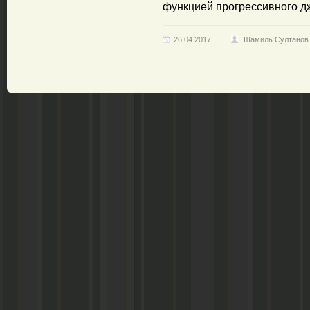
функцией прогрессивного д
26.04.2017
Шамиль Султанов