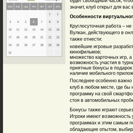
будет свободный часок, чтоб
значит, клуб открыт для вас
пон
втр
срд
чет
пят
суб
вск
1
2
Особенности виртуальног
3
4
5
6
7
8
9
Круглосуточная работа – н
10
11
12
13
14
15
16
Вулкан, действующего в он
17
18
19
20
21
22
23
также отнести:
24
25
26
27
28
29
30
новейшие игровые разработ
кинофильмов;
31
множество карточных игр, а 
возможность участия в турн
приятные бонусы в подарок 
наличие мобильного прилож
Последнее особенно важно д
клуб в любом месте, где бы 
программу на свой смартфо
стоя в автомобильных пробк
Бонусы также играют серьез
Игроки имеют возможность 
программах и этим самым по
обладающие опытом, выбир