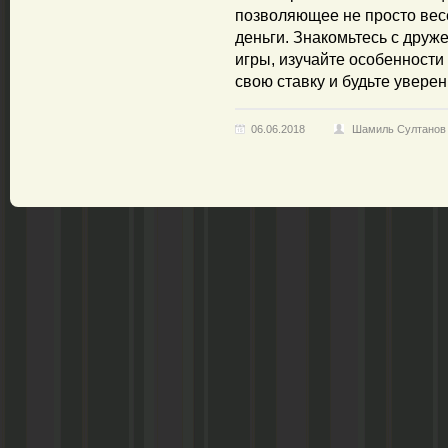
позволяющее не просто весе
деньги. Знакомьтесь с дру
игры, изучайте особенности
свою ставку и будьте уверен
06.06.2018
Шамиль Султанов