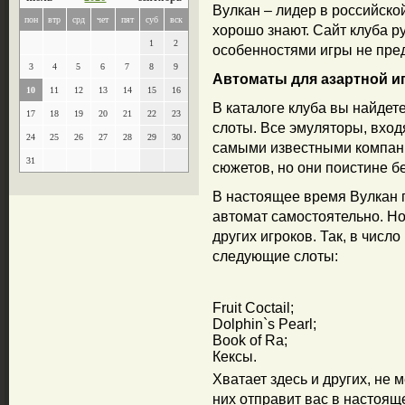
Вулкан – лидер в российско
пон
втр
срд
чет
пят
суб
вск
хорошо знают. Сайт клуба р
1
2
особенностями игры не пре
3
4
5
6
7
8
9
Автоматы для азартной 
10
11
12
13
14
15
16
В каталоге клуба вы найдет
17
18
19
20
21
22
23
слоты. Все эмуляторы, вхо
24
25
26
27
28
29
30
самыми известными компания
31
сюжетов, но они поистине б
В настоящее время Вулкан 
автомат самостоятельно. Н
других игроков. Так, в чис
следующие слоты:
Fruit Coctail;
Dolphin`s Pearl;
Book of Ra;
Кексы.
Хватает здесь и других, не
них отправит вас в настоящ