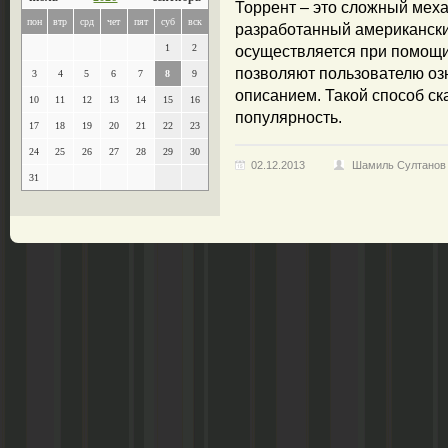
Торрент – это сложный мех
пон
втр
срд
чет
пят
суб
вск
разработанный американски
1
2
осуществляется при помощи
позволяют пользователю оз
3
4
5
6
7
8
9
описанием. Такой способ с
10
11
12
13
14
15
16
популярность.
17
18
19
20
21
22
23
24
25
26
27
28
29
30
02.12.2013
Шамиль Султанов
31