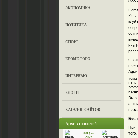
Особ
ЭКОНОМИКА
Сего
Казин
клуб
ПОЛИТИКА
совр
сотню
вклад
СПОРТ
иные
разв
КРОМЕ ТОГО
Слот
посет
Админ
ИНТЕРВЬЮ
тема
отли
эффе
нали
БЛОГИ
Вы с
автом
КАТАЛОГ САЙТОВ
прох
Бесп
Архив новостей
Приня
август
того,
2026