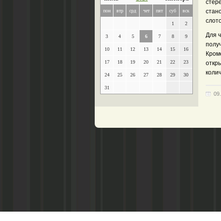
стере
пон
втр
срд
чет
пят
суб
вск
стан
слото
1
2
Для 
3
4
5
6
7
8
9
получ
10
11
12
13
14
15
16
Кроме
17
18
19
20
21
22
23
откры
коли
24
25
26
27
28
29
30
31
09