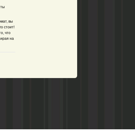
нты
мат, вы
го стоит!
о, что
зирая на