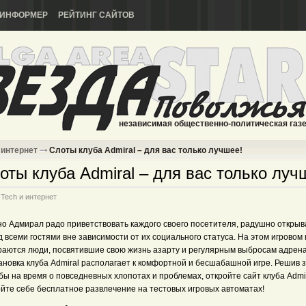
ИНФОРМЕР
РЕЙТИНГ САЙТОВ
независимая общественно-политическая газ
 интернет
Слоты клуба Admiral – для вас только лучшее!
оты клуба Admiral – для вас только луч
-Tech и интернет
но Адмирал радо приветствовать каждого своего посетителя, радушно открыв
 всеми гостями вне зависимости от их социального статуса. На этом игровом
раются люди, посвятившие свою жизнь азарту и регулярным выбросам адрен
ановка клуба Admiral располагает к комфортной и бесшабашной игре. Решив 
бы на время о повседневных хлопотах и проблемах, откройте сайт клуба Admir
ойте себе бесплатное развлечение на тестовых игровых автоматах!