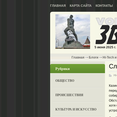
ГЛАВНАЯ
КАРТА САЙТА
КОНТАКТЫ
5 июня 2025 г.
Главная
Блоги
Hi-Tech и
Сл
Рубрики
Hi
ОБЩЕСТВО
Кази
перед
ПРОИСШЕСТВИЯ
соби
Обст
хотя 
КУЛЬТУРА И ИСКУССТВО
устр