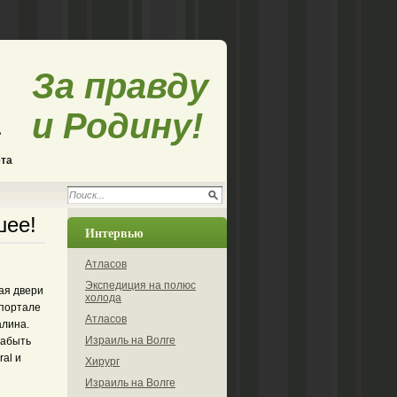
За правду
и Родину!
ета
шее!
Интервью
Атласов
Экспедиция на полюс
ая двери
холода
 портале
Атласов
алина.
Израиль на Волге
забыть
al и
Хирург
Израиль на Волге