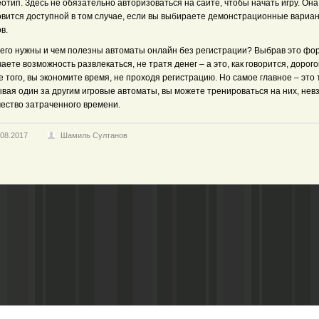
отип. Здесь не обязательно авторизоваться на сайте, чтобы начать игру. Она
овится доступной в том случае, если вы выбираете демонстрационные вариа
в.
чего нужны и чем полезны автоматы онлайн без регистрации? Выбрав это фор
аете возможность развлекаться, не тратя денег – а это, как говорится, дорого
 того, вы экономите время, не проходя регистрацию. Но самое главное – это т
вая один за другим игровые автоматы, вы можете тренироваться на них, нев
чество затраченного времени.
.08.2017
Шамиль Султанов