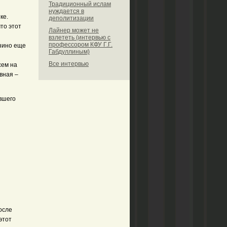
Традиционный ислам
нуждается в
ке.
деполитизации
что этот
Лайнер может не
взлететь (интервью с
профессором КФУ Г.Г.
азино еще
Габдуллиным)
Все интервью
сем на
вная –
вшего
и
после
этот