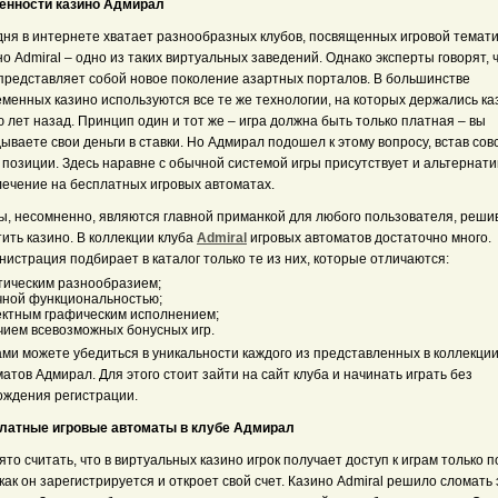
енности казино Адмирал
дня в интернете хватает разнообразных клубов, посвященных игровой темати
о Admiral – одно из таких виртуальных заведений. Однако эксперты говорят, 
 представляет собой новое поколение азартных порталов. В большинстве
еменных казино используются все те же технологии, на которых держались к
 лет назад. Принцип один и тот же – игра должна быть только платная – вы
ываете свои деньги в ставки. Но Адмирал подошел к этому вопросу, встав сов
 позиции. Здесь наравне с обычной системой игры присутствует и альтернати
лечение на бесплатных игровых автоматах.
ы, несомненно, являются главной приманкой для любого пользователя, реши
ить казино. В коллекции клуба
Admiral
игровых автоматов достаточно много.
истрация подбирает в каталог только те из них, которые отличаются:
тическим разнообразием;
чной функциональностью;
ктным графическим исполнением;
чием всевозможных бонусных игр.
ами можете убедиться в уникальности каждого из представленных в коллекци
атов Адмирал. Для этого стоит зайти на сайт клуба и начинать играть без
ождения регистрации.
латные игровые автоматы в клубе Адмирал
то считать, что в виртуальных казино игрок получает доступ к играм только 
 как он зарегистрируется и откроет свой счет. Казино Admiral решило сломать 