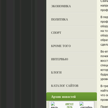
Сейч
напр
ЭКОНОМИКА
проф
В пе
ПОЛИТИКА
проф
обору
на т
СПОРТ
обору
обрат
сдела
КРОМЕ ТОГО
Во-вт
почем
ИНТЕРВЬЮ
восс
спец
котор
БЛОГИ
будущ
уровн
КАТАЛОГ САЙТОВ
В-тре
найти
что 
Архив новостей
пров
август
Практ
2026