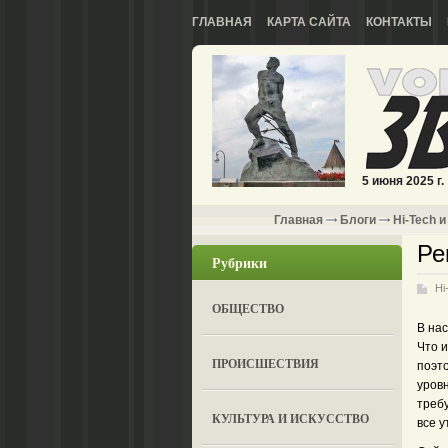
ГЛАВНАЯ
КАРТА САЙТА
КОНТАКТЫ
5 июня 2025 г.
Главная
Блоги
Hi-Tech и
Ре
Рубрики
Hi
ОБЩЕСТВО
В на
Что и
ПРОИСШЕСТВИЯ
поэт
уровн
требу
КУЛЬТУРА И ИСКУССТВО
все 