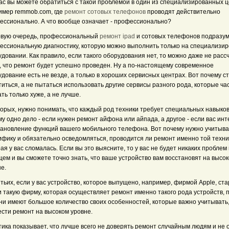
ас вы можете обратиться с такой проблемой в один из специализированных ц
имер remmob.com, где
ремонт сотовых телефонов
проводят действительно
ессионально. А что вообще означает - профессионально?
рвую очередь, профессиональный
ремонт ipad
и сотовых телефонов подразу
ессиональную диагностику, которую можно выполнить только на специализи
довании. Как правило, если такого оборудования нет, то можно даже не расс
о, что ремонт будет успешно проведен. Ну а по-настоящему современное
дование есть не везде, а только в хороших сервисных центрах. Вот почему с
иться, а не пытаться использовать другие сервисы разного рода, которые ча
ть только хуже, а не лучше.
орых, нужно понимать, что каждый род техники требует специальных навыков
у одно дело - если нужен ремонт айфона или айпада, а другое - если вас ин
тановление функций вашего мобильного телефона. Вот почему нужно учитыва
ифику и обязательно осведомляться, проводится ли ремонт именно той техни
ая у вас сломалась. Если вы это выясните, то у вас не будет никаких проблем 
ем и вы сможете точно знать, что ваше устройство вам восстановят на высо
е.
тьих, если у вас устройство, которое выпущено, например, фирмой Apple, ст
 такую фирму, которая осуществляет ремонт именно такого рода устройств, 
они имеют большое количество своих особенностей, которые важно учитывать
ести ремонт на высоком уровне.
ика показывает, что лучше всего не доверять ремонт случайным людям и не 