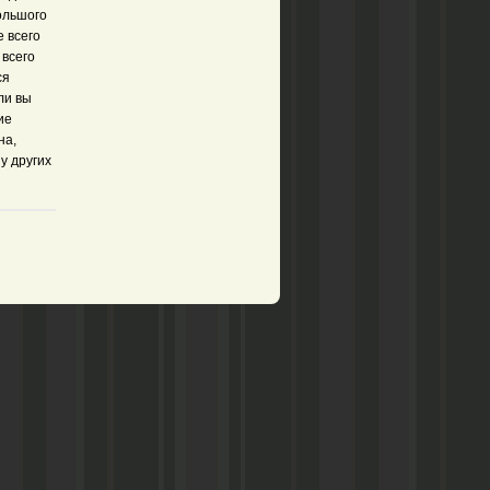
большого
е всего
 всего
ся
ли вы
ие
на,
у других