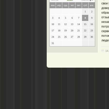
свои 
пон
втр
срд
чет
пят
суб
вск
довер
1
2
обра
отзыв
3
4
5
6
7
8
9
неза
10
11
12
13
14
15
16
потра
17
18
19
20
21
22
23
серв
пото
24
25
26
27
28
29
30
людей
31
14