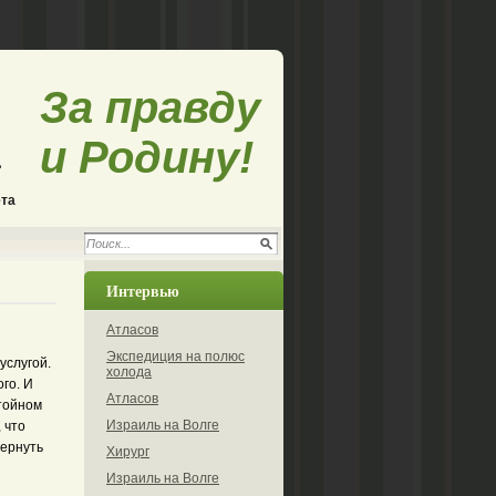
За правду
и Родину!
ета
Интервью
Атласов
Экспедиция на полюс
услугой.
холода
го. И
Атласов
стойном
Израиль на Волге
 что
вернуть
Хирург
Израиль на Волге