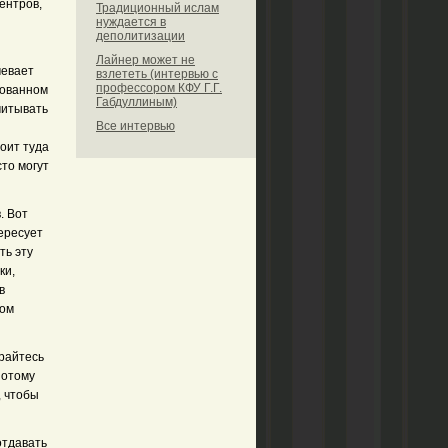
ентров,
Традиционный ислам
нуждается в
деполитизации
Лайнер может не
мевает
взлететь (интервью с
профессором КФУ Г.Г.
рованном
Габдуллиным)
читывать
Все интервью
тоит туда
сто могут
. Вот
тересует
ть эту
ки,
в
ком
арайтесь
потому
, чтобы
отдавать