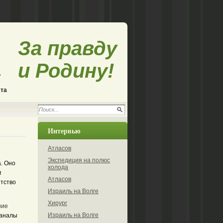
За правду
и Родину!
ета
Интервью
Атласов
Экспедиция на полюс
. Оно
холода
м
Атласов
нтство
Израиль на Волге
Хирург
ние
Израиль на Волге
каналы