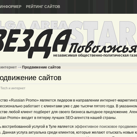
ИНФОРМЕР
РЕЙТИНГ САЙТОВ
независимая общественно-политическая газ
 интернет
Продвижение сайтов
одвижение сайтов
-Tech и интернет
тство «Russian Promo» является лидером в направлении интернет-маркетинга
ссионально работает с клиентами уже с две тысячи пятого года. В указанно
тстве любой клиент подберет для своего бизнеса выгодное предложение. Аге
sian Promo» входит в пятерку лучших SEO-агентств нашей страны.
ь востребованной услугой в Туле является
эффективное поисковое продвиже
а
. Данная услуга актуальна среди клиентов, которые желают отыскать новые 