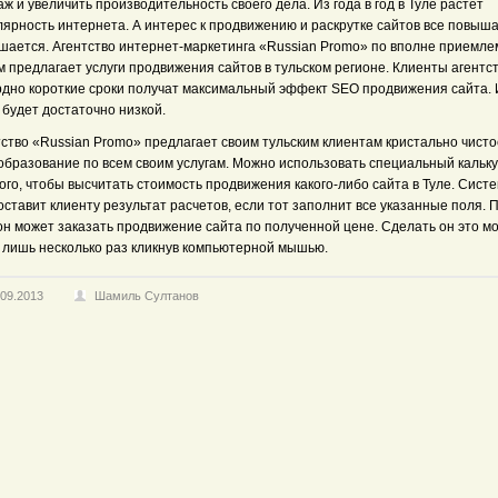
ж и увеличить производительность своего дела. Из года в год в Туле растет
лярность интернета. А интерес к продвижению и раскрутке сайтов все повыша
шается. Агентство интернет-маркетинга «Russian Promo» по вполне приемл
 предлагает услуги продвижения сайтов в тульском регионе. Клиенты агентст
рдно короткие сроки получат максимальный эффект SEO продвижения сайта. 
 будет достаточно низкой.
тство «Russian Promo» предлагает своим тульским клиентам кристально чисто
образование по всем своим услугам. Можно использовать специальный кальк
ого, чтобы высчитать стоимость продвижения какого-либо сайта в Туле. Сист
ставит клиенту результат расчетов, если тот заполнит все указанные поля. 
он может заказать продвижение сайта по полученной цене. Сделать он это м
о лишь несколько раз кликнув компьютерной мышью.
.09.2013
Шамиль Султанов