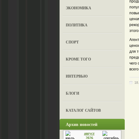
прода
попу
ЭКОНОМИКА
повы
ценам
ПОЛИТИКА
реко
этого
Аген
СПОРТ
цено
для т
предо
КРОМЕ ТОГО
чего 
всег
ИНТЕРВЬЮ
18
БЛОГИ
КАТАЛОГ САЙТОВ
Архив новостей
август
2026