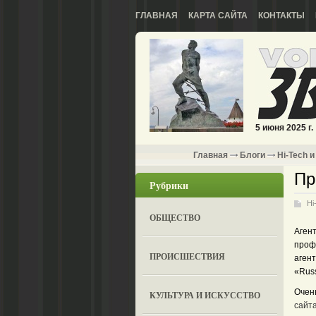
ГЛАВНАЯ
КАРТА САЙТА
КОНТАКТЫ
5 июня 2025 г.
Главная
Блоги
Hi-Tech и
Пр
Рубрики
Hi
ОБЩЕСТВО
Аген
профе
ПРОИСШЕСТВИЯ
аген
«Rus
Очен
КУЛЬТУРА И ИСКУССТВО
сайт