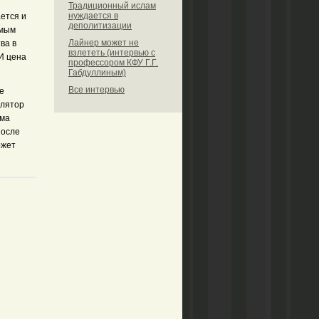
Традиционный ислам
нуждается в
ется и
деполитизации
емым
Лайнер может не
ва в
взлететь (интервью с
И цена
профессором КФУ Г.Г.
Габдуллиным)
Все интервью
е
улятор
ема
После
ожет