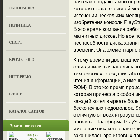
началах продаж самой перво
ЭКОНОМИКА
которая стала взрывной мод
истечении нескольких меся
изобретения консоли PlaySt
ПОЛИТИКА
В это время компания рабо
магнитных дисков. Но все п
СПОРТ
неспособности диска храни
времени. Она элементарно с
КРОМЕ ТОГО
К тому времени две мощнейш
объединились и занялись 
технологиях - создания абс
ИНТЕРВЬЮ
чтения информации, а име
ROM). В это же время проис
БЛОГИ
которая принесла с собой и
каждый хотел вырвать больши
бесконечных недомолвок, So
КАТАЛОГ САЙТОВ
отличную от всех игровую ко
проекты. Платформа PlayStat
Архив новостей
имеющие никакого сравнени
август
закончилась эра игровых пр
2026