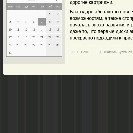
дорогие картриджи.
пон
втр
срд
чет
пят
суб
вск
Благодаря абсолютно новы
1
2
возможностям, а также сто
3
4
5
6
7
8
9
началась эпоха развития иг
10
11
12
13
14
15
16
даже то, что первые диски 
прекрасно подходили к прист
17
18
19
20
21
22
23
24
25
26
27
28
29
30
01.11.2013
Шамиль Султанов
31