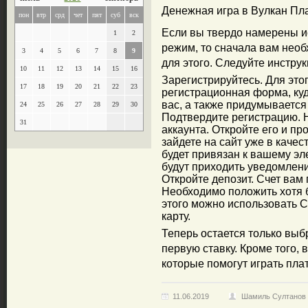
Денежная игра в Вулкан Пла
пон
втр
срд
чет
пят
суб
вск
Если вы твердо намерены ис
1
2
режим, то сначала вам нео
3
4
5
6
7
8
9
для этого. Следуйте инстру
10
11
12
13
14
15
16
Зарегистрируйтесь. Для это
17
18
19
20
21
22
23
регистрационная форма, ку
вас, а также придумывается 
24
25
26
27
28
29
30
Подтвердите регистрацию. Н
31
аккаунта. Откройте его и пр
зайдете на сайт уже в качес
будет привязан к вашему эл
будут приходить уведомлени
Откройте депозит. Счет вам 
Необходимо положить хотя 
этого можно использовать 
карту.
Теперь остается только выб
первую ставку. Кроме того,
которые помогут играть плат
11.06.2019
Шамиль Султанов