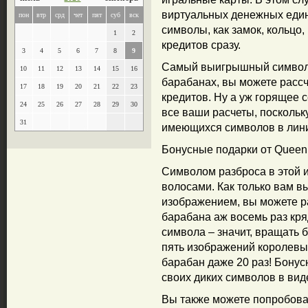
виртуальных денежных един
пон
втр
срд
чет
пят
суб
вск
символы, как замок, кольцо,
1
2
кредитов сразу.
3
4
5
6
7
8
9
Самый выигрышный символ –
10
11
12
13
14
15
16
барабанах, вы можете расс
17
18
19
20
21
22
23
кредитов. Ну а уж горящее 
24
25
26
27
28
29
30
все ваши расчеты, поскольк
31
имеющихся символов в лин
Бонусные подарки от Queen 
Символом разброса в этой и
волосами. Как только вам в
изображением, вы можете р
барабана аж восемь раз кря
символа – значит, вращать 
пять изображений королевы
барабан даже 20 раз! Бонус
своих диких символов в вид
Вы также можете попробова