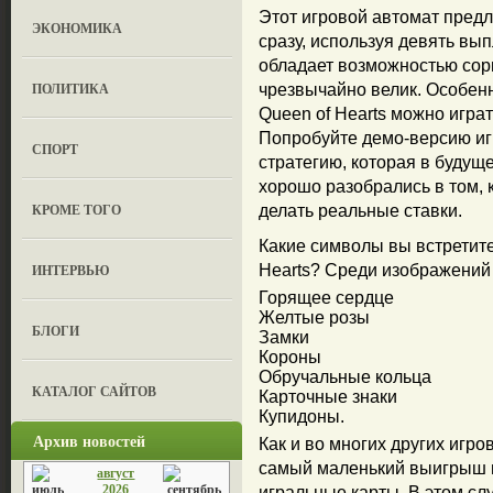
Этот игровой автомат предл
ЭКОНОМИКА
сразу, используя девять вы
обладает возможностью сор
ПОЛИТИКА
чрезвычайно велик. Особенно
Queen of Hearts можно играт
Попробуйте демо-версию иг
СПОРТ
стратегию, которая в будуще
хорошо разобрались в том, к
КРОМЕ ТОГО
делать реальные ставки.
Какие символы вы встретите
ИНТЕРВЬЮ
Hearts? Среди изображений
Горящее сердце
Желтые розы
БЛОГИ
Замки
Короны
Обручальные кольца
КАТАЛОГ САЙТОВ
Карточные знаки
Купидоны.
Архив новостей
Как и во многих других игро
самый маленький выигрыш н
август
2026
игральные карты. В этом сл