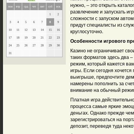
нужно, – это открыть катало
пон
втр
срд
чет
пят
суб
вск
развлечение и запускать игр
1
2
сложности с запуском автом
3
4
5
6
7
8
9
придут специалисты из служ
10
11
12
13
14
15
16
круглосуточно.
17
18
19
20
21
22
23
Особенности игрового пр
24
25
26
27
28
29
30
Казино не ограничивает сво
31
таких форматов здесь два –
режим, который кажется ва
игры. Если сегодня хочется
выигрыше, предпочтите дем
намерены пополнить за счет
внимание на обычный режим
Платная игра действительно
процесса самые яркие эмоци
деньгах. Однако прежде чем
зарегистрироваться на порт
депозит, переведя туда нек