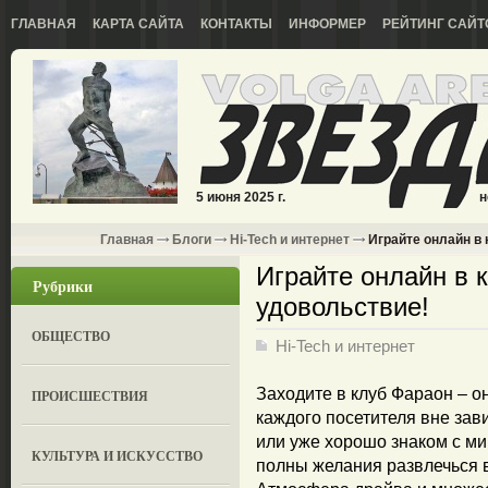
ГЛАВНАЯ
КАРТА САЙТА
КОНТАКТЫ
ИНФОРМЕР
РЕЙТИНГ САЙТ
5 июня 2025 г.
н
Главная
Блоги
Hi-Tech и интернет
Играйте онлайн в 
Играйте онлайн в 
Рубрики
удовольствие!
ОБЩЕСТВО
Hi-Tech и интернет
Заходите в клуб Фараон – о
ПРОИСШЕСТВИЯ
каждого посетителя вне зави
или уже хорошо знаком с ми
КУЛЬТУРА И ИСКУССТВО
полны желания развлечься 