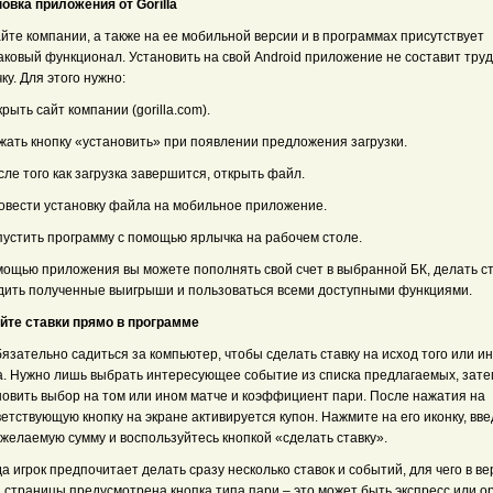
овка приложения от Gorilla
йте компании, а также на ее мобильной версии и в программах присутствует
аковый функционал. Установить на свой Android приложение не составит тру
ку. Для этого нужно:
крыть сайт компании (gorilla.com).
жать кнопку «установить» при появлении предложения загрузки.
сле того как загрузка завершится, открыть файл.
ровести установку файла на мобильное приложение.
апустить программу с помощью ярлычка на рабочем столе.
мощью приложения вы можете пополнять свой счет в выбранной БК, делать ст
дить полученные выигрыши и пользоваться всеми доступными функциями.
йте ставки прямо в программе
язательно садиться за компьютер, чтобы сделать ставку на исход того или ин
а. Нужно лишь выбрать интересующее событие из списка предлагаемых, зате
новить выбор на том или ином матче и коэффициент пари. После нажатия на
етствующую кнопку на экране активируется купон. Нажмите на его иконку, вве
желаемую сумму и воспользуйтесь кнопкой «сделать ставку».
а игрок предпочитает делать сразу несколько ставок и событий, для чего в в
 страницы предусмотрена кнопка типа пари – это может быть экспресс или о