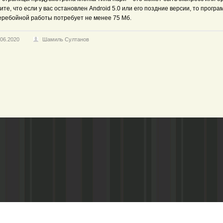
те, что если у вас остановлен Android 5.0 или его поздние версии, то програ
еребойной работы потребует не менее 75 Мб.
.06.2020
Шамиль Султанов
Адрес редакции:
Газета зарегистариорвана Министе