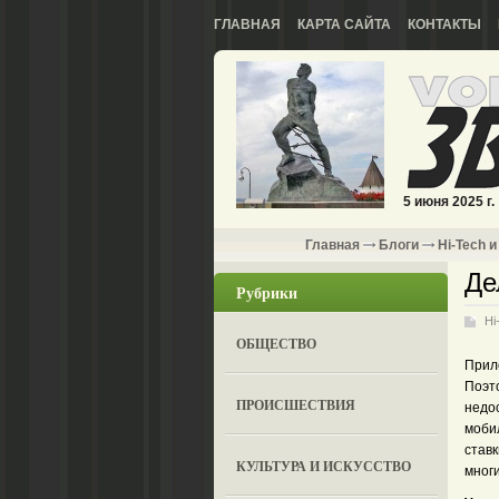
ГЛАВНАЯ
КАРТА САЙТА
КОНТАКТЫ
5 июня 2025 г.
Главная
Блоги
Hi-Tech и
Де
Рубрики
Hi
ОБЩЕСТВО
Прил
Поэт
ПРОИСШЕСТВИЯ
недо
мобил
став
КУЛЬТУРА И ИСКУССТВО
мног