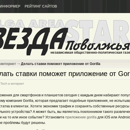
ИНФОРМЕР
РЕЙТИНГ САЙТОВ
независимая общественно-политическая газ
 интернет
Делать ставки поможет приложение от Gorilla
лать ставки поможет приложение от Gori
-Tech и интернет
ожения для смартфонов и планшетов сегодня с каждым днем набирают попул
ому компания Gorilla, которая предлагает подобные приложения, не испытыв
статка в клиентах. Хотите экономик трафик и сохранять собственные ресурсы
ьного устройства? А может быть, вы являетесь поклонником такого развлечен
ки на то или иное событие? Установите
приложение gorilla
для iOS или Android
ие проблемы будут решены.