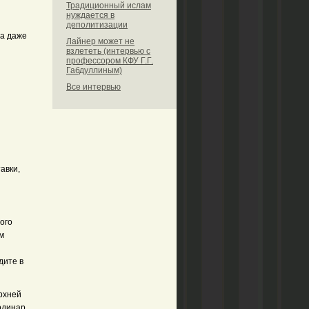
Традиционный ислам
нуждается в
деполитизации
да даже
Лайнер может не
взлететь (интервью с
профессором КФУ Г.Г.
Габдуллиным)
Все интервью
авки,
ого
м
дите в
ерхней
рдинар.