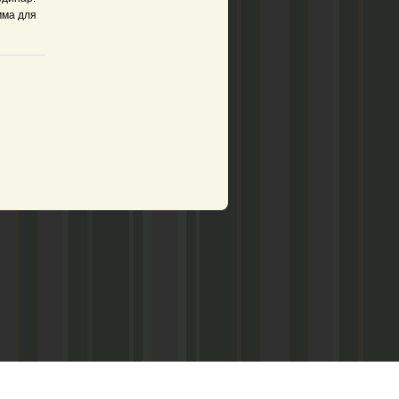
мма для
рством по делам печати,