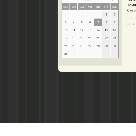
Помни
пон
втр
срд
чет
пят
суб
вск
бесп
1
2
3
4
5
6
7
8
9
26
10
11
12
13
14
15
16
17
18
19
20
21
22
23
24
25
26
27
28
29
30
31
Главный редактор