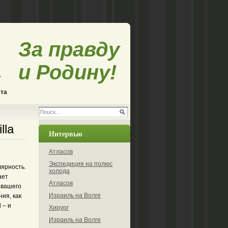
За правду
и Родину!
ета
lla
Интервью
Атласов
Экспедиция на полюс
ярность.
холода
ает
Атласов
 вашего
Израиль на Волге
ия, как
 – и
Хирург
Израиль на Волге