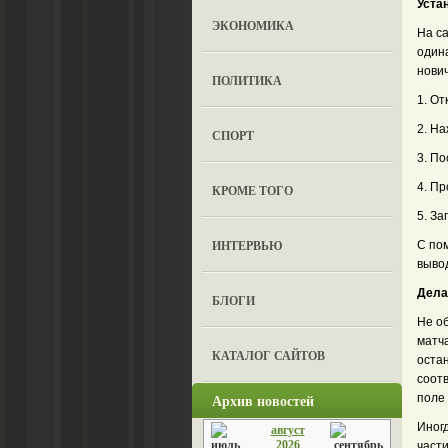
Устан
ЭКОНОМИКА
На са
один
нович
ПОЛИТИКА
1. От
2. На
СПОРТ
3. По
4. П
КРОМЕ ТОГО
5. З
ИНТЕРВЬЮ
С по
выво
Дела
БЛОГИ
Не об
матч
КАТАЛОГ САЙТОВ
оста
соотв
Архив новостей
поле 
Иногд
август
2026
части