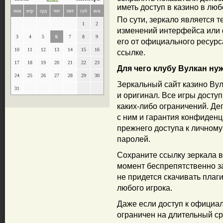
иметь доступ в казино в люб
пон
втр
срд
чет
пят
суб
вск
По сути, зеркало является 
1
2
изменений интерфейса или 
3
4
5
6
7
8
9
его от официального ресурс
10
11
12
13
14
15
16
ссылке.
17
18
19
20
21
22
23
Для чего клубу Вулкан ну
24
25
26
27
28
29
30
Зеркальный сайт казино Вул
31
и оригинал. Все игры доступ
каких-либо ограничений. Деп
с ним и гарантия конфиден
прежнего доступа к личному
паролей.
Сохраните ссылку зеркала в
момент беспрепятственно за
не придется скачивать плаги
любого игрока.
Даже если доступ к официал
ограничен на длительный сро