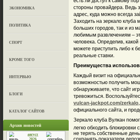
есть ли доступ к самому по
стороны провайдера. Ведь з
ЭКОНОМИКА
адрес, куда можно всегда за
Заходить на зеркало клуба м
ПОЛИТИКА
больших городов, так и из 
любимым развлечениям – эт
человека. Определив, какой
СПОРТ
можете приступить либо к бе
реальные ставки.
КРОМЕ ТОГО
Преимущества использова
Каждый визит на официальны
ИНТЕРВЬЮ
возможностью получить мощ
обнаруживаете, что сайт игр
БЛОГИ
тревожиться. Воспользуйте
vulcan-jackpot.com/zerkalo
официального сайта, и прод
КАТАЛОГ САЙТОВ
Зеркало клуба Вулкан помог
Архив новостей
легко обходить блокировки с
не терять собственные день
август
сохранять показатели депоз
2026