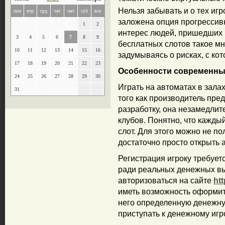
Нельзя забывать и о тех иг
пон
втр
срд
чет
пят
суб
вск
заложена опция прогрессив
1
2
интерес людей, пришедших 
3
4
5
6
7
8
9
бесплатных слотов такое мн
10
11
12
13
14
15
16
задумываясь о рисках, с ко
17
18
19
20
21
22
23
Особенности современны
24
25
26
27
28
29
30
Играть на автоматах в зал
31
того как производитель пре
разработку, она незамедлит
клубов. Понятно, что кажды
слот. Для этого можно не п
достаточно просто открыть 
Регистрация игроку требуетс
ради реальных денежных вы
авторизоваться на сайте
ht
иметь возможность оформит
него определенную денежную
приступать к денежному игр